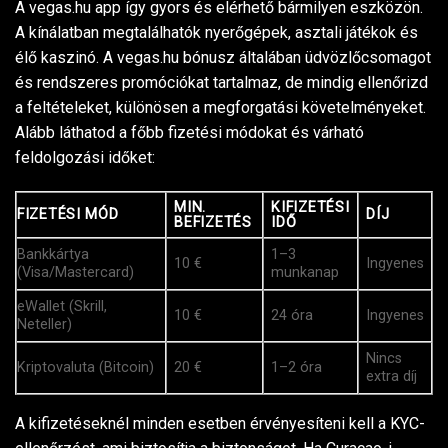
A vegas.hu app így gyors és elérhető bármilyen eszközön.
A kínálatban megtalálhatók nyerőgépek, asztali játékok és
élő kaszinó. A vegas.hu bónusz általában üdvözlőcsomagot
és rendszeres promóciókat tartalmaz, de mindig ellenőrizd
a feltételeket, különösen a megforgatási követelményeket.
Alább láthatod a főbb fizetési módokat és várható
feldolgozási időket:
MIN.
KIFIZETÉSI
FIZETÉSI MÓD
DÍJ
BEFIZETÉS
IDŐ
Bankkártya
1–3
10 €
Ingyenes
(Visa/Mastercard)
munkanap
eWallet (Skrill,
10 €
24 óra
Ingyenes
Neteller)
Nincs
Kriptovaluta (Bitcoin)
20 €
1–2 óra
extra díj
A kifizetéseknél minden esetben érvényesíteni kell a KYC-