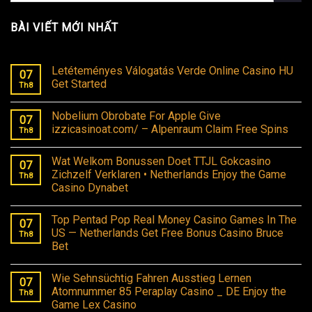
BÀI VIẾT MỚI NHẤT
Letéteményes Válogatás Verde Online Casino HU
07
Get Started
Th8
Nobelium Obrobate For Apple Give
07
izzicasinoat.com/ – Alpenraum Claim Free Spins
Th8
Wat Welkom Bonussen Doet TTJL Gokcasino
07
Zichzelf Verklaren • Netherlands Enjoy the Game
Th8
Casino Dynabet
Top Pentad Pop Real Money Casino Games In The
07
US — Netherlands Get Free Bonus Casino Bruce
Th8
Bet
Wie Sehnsüchtig Fahren Ausstieg Lernen
07
Atomnummer 85 Peraplay Casino _ DE Enjoy the
Th8
Game Lex Casino