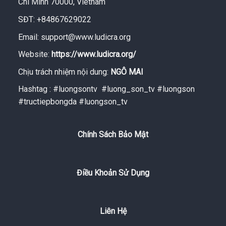
Chí Minh 70000, Vietnam
SĐT: +84867629022
Email:
support@www.ludicra.org
Website:
https://www.ludicra.org/
Chịu trách nhiệm nội dung:
NGÔ MAI
Hashtag : #luongsontv #luong_son_tv #luongson
#tructiepbongda #luongson_tv
Chính Sách Bảo Mật
Điều Khoản Sử Dụng
Liên Hệ