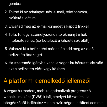
gombra.
Töltsd ki az adatlapot: név, e-mail, telefonszám,
születési dátum.
Erősítsd meg az e-mail-címedet a kapott linkkel.
Tölts fel egy személyazonosító okmányt a fiók
hitelesítéséhez (ez kötelező a kifizetések előtt).
Válaszd ki a befizetési módot, és add meg az első
befizetés összegét.
Ha szeretnéd igénybe venni a vegas.hu bónuszt, aktiváld
azt a befizetés előtt vagy közben.
A platform kiemelkedő jellemzői
A vegas.hu modern, mobilra optimalizált progresszív
webalkalmazást (PWA) kínál, amelyet közvetlenül a
böngészőből indíthatsz – nem szükséges letölteni semmit.