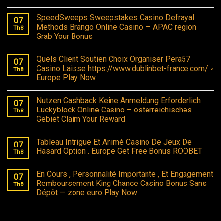
SpeedSweeps Sweepstakes Casino Defrayal
07
Methods Brango Online Casino — APAC region
Th8
Grab Your Bonus
Quels Client Soutien Choix Organiser Pera57
07
Casino Laisse https://www.dublinbet-france.com/ ◦
Th8
Europe Play Now
Nutzen Cashback Keine Anmeldung Erforderlich
07
Luckyblock Online Casino – österreichisches
Th8
Gebiet Claim Your Reward
Tableau Intrigue Et Animé Casino De Jeux De
07
Hasard Option . Europe Get Free Bonus ROOBET
Th8
En Cours , Personnalité Importante , Et Engagement
07
Remboursement King Chance Casino Bonus Sans
Th8
Dépôt — zone euro Play Now