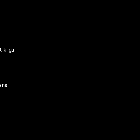
, ki ga
e na