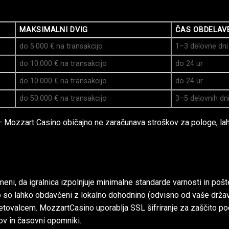
MAKSIMALNI DVIG
ČAS OBDELAV
do 5.000 € na transakcijo
1–3 delovne dni
do 10.000 € na transakcijo
do 24 ur
do 10.000 € na transakcijo
do 24 ur
do 50.000 € na transakcijo
3–5 delovnih dn
– Mozzart Casino običajno ne zaračunava stroškov za pologe, la
i, da igralnica izpolnjuje minimalne standarde varnosti in pošt
nco so lahko obdavčeni z lokalno dohodnino (odvisno od vaše drža
etovalcem. MozzartCasino uporablja SSL šifriranje za zaščito po
ov in časovni opomniki.