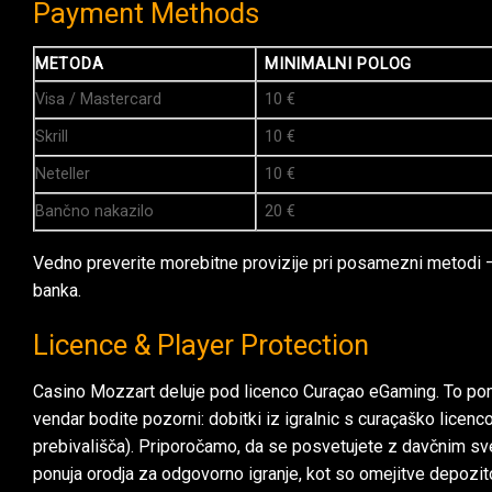
Payment Methods
METODA
MINIMALNI POLOG
Visa / Mastercard
10 €
Skrill
10 €
Neteller
10 €
Bančno nakazilo
20 €
Vedno preverite morebitne provizije pri posamezni metodi 
banka.
Licence & Player Protection
Casino Mozzart deluje pod licenco Curaçao eGaming. To pomen
vendar bodite pozorni: dobitki iz igralnic s curaçaško lice
prebivališča). Priporočamo, da se posvetujete z davčnim sv
ponuja orodja za odgovorno igranje, kot so omejitve depozit