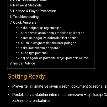
Payment Methods
Licence & Player Protection
Troubleshooting
Quick Answers
Kako dolgo traja registracija?
Ali MozzartCasino ponuja mobilno aplikacijo?
Kateri so pogoji za dobrodošliční bonus?
Ali lahko dvignem dobitke brez pologa?
Kako kontaktiram podporo?
Ali so igre poštene?
Kaj se zgodi, če pozabim svoje uporabniško ime?
Insider Advice
Getting Ready
Preverite, ali imate veljaven osebni dokument (osebna izkaz
Poskrbite za stabilno internetno povezavo – aplikacija Ca
zaženete iz brskalnika.