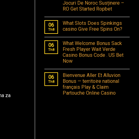
Jocuri De Noroc Susținere –
RO Get Started Ropbet
What Slots Does Spinkings
06
casino Give Free Spins On?
Th8
What Welcome Bonus Sack
06
Fresh Player Wait Verde
Th8
Casino Bonus Code . US Bet
Now
Bienvenue Aller Et Alluvion
06
Bonus — territoire national
Th8
français Play & Claim
Partouche Online Casino
na za