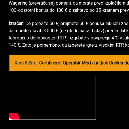
Wagering (prevračanje) pomeni, da morate pred izplačilom d
100-odstotni bonus do 100 € z zahtevo po 35-kratnem prevr
Izračun:
Če položite 50 €, prejmete 50 € bonusa. Skupni znes
da morate staviti 3.500 € (ne glede na izid stav) preden la
teoretično donosnostjo (RTP), izgubite v povprečju 4 % vsak
140 €. Zato je pomembno, da izberete igre z visokim RTP, kot
Xem thêm :
Certificeret Operatør Med Juridisk Godkend