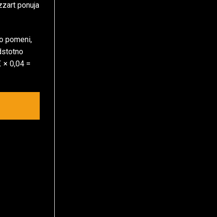
zzart ponuja
To pomeni,
dstotno
€ × 0,04 =