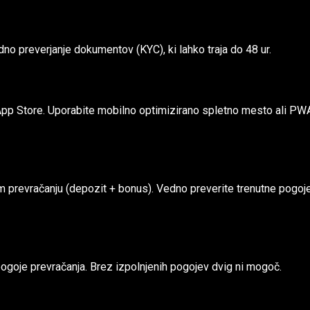
adno preverjanje dokumentov (KYC), ki lahko traja do 48 ur.
 App Store. Uporabite mobilno optimizirano spletno mesto ali PWA
m prevračanju (depozit + bonus). Vedno preverite trenutne pogoj
pogoje prevračanja. Brez izpolnjenih pogojev dvig ni mogoč.