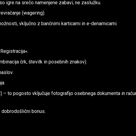
so igre na srečo namenjene zabavi, ne zaslužku.
evračanje (wagering).
žnosti, vključno z bančnimi karticami in e-denarnicami.
Registracija«.
binacija črk, številk in posebnih znakov).
naslov.
ja.
) – to pogosto vključuje fotografijo osebnega dokumenta in raču
te dobrodošlični bonus.