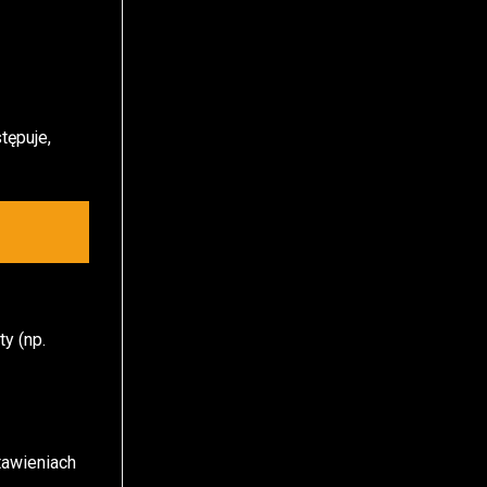
tępuje,
y (np.
tawieniach