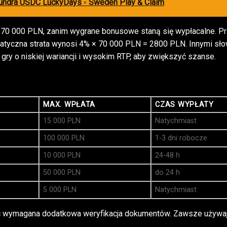
åhundra USDC LuckyDays ◦ Sweden Play & Claim
i 70 000 PLN, zanim wygrane bonusowe staną się wypłacalne. P
atyczna strata wynosi 4% × 70 000 PLN = 2800 PLN. Innymi sło
 gry o niskiej wariancji i wysokim RTP, aby zwiększyć szanse.
MAX. WPŁATA
CZAS WYPŁATY
15 000 PLN
Natychmiast
100 000 PLN
1-3 dni robocze
10 000 PLN
24-48 h
50 000 PLN
do 24 h
5 000 PLN
Natychmiast
 wymagana dodatkowa weryfikacja dokumentów. Zawsze używaj 