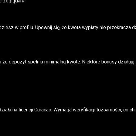
przeglądarki.
ziesz w profilu. Upewnij się, że kwota wypłaty nie przekracza 
i że depozyt spełnia minimalną kwotę. Niektóre bonusy działają 
ziała na licencji Curacao. Wymaga weryfikacji tożsamości, co ch