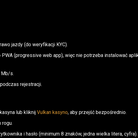
wo jazdy (do weryfikacji KYC).
 PWA (progressive web app), więc nie potrzeba instalować aplik
 Mb/s.
podczas rejestracji.
asyna lub kliknij
Vulkan kasyno
, aby przejść bezpośrednio.
 rogu.
tkownika i hasło (minimum 8 znaków, jedna wielka litera, cyfra).