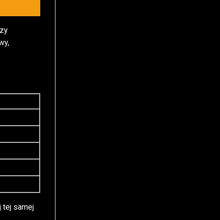
rzy
wy,
tej samej