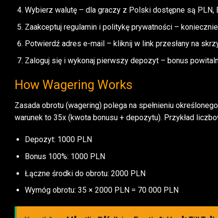
Wybierz walutę – dla graczy z Polski dostępne są PLN, 
Zaakceptuj regulamin i politykę prywatności – konieczni
Potwierdź adres e-mail – kliknij w link przesłany na skrz
Zaloguj się i wykonaj pierwszy depozyt – bonus powita
How Wagering Works
Zasada obrotu (wagering) polega na spełnieniu określone
warunek to 35x (kwota bonusu + depozytu). Przykład liczbo
Depozyt: 1000 PLN
Bonus 100%: 1000 PLN
Łączne środki do obrotu: 2000 PLN
Wymóg obrotu: 35 × 2000 PLN = 70 000 PLN