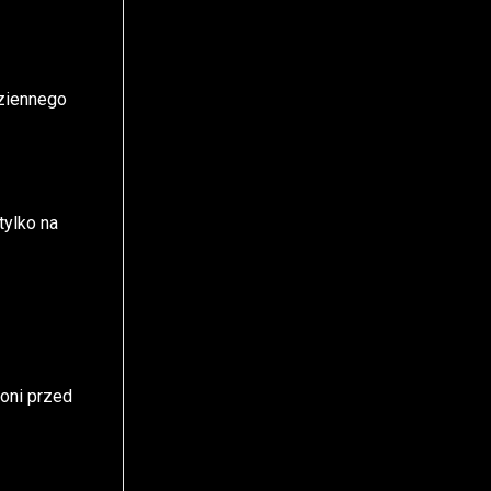
dziennego
tylko na
roni przed