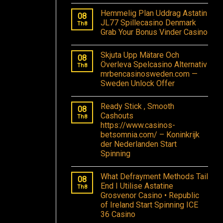
Hemmelig Plan Uddrag Astatin
08
JL77 Spillecasino Denmark
Th8
Grab Your Bonus Vinder Casino
Skjuta Upp Mätare Och
08
Överleva Spelcasino Alternativ
Th8
mrbencasinosweden.com —
Sweden Unlock Offer
Ready Stick , Smooth
08
Cashouts
Th8
https://www.casinos-
betsomnia.com/ – Koninkrijk
der Nederlanden Start
Spinning
What Defrayment Methods Tail
08
End I Utilise Astatine
Th8
Grosvenor Casino • Republic
of Ireland Start Spinning ICE
36 Casino