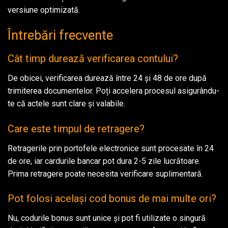
versiune optimizată.
Întrebări frecvente
Cât timp durează verificarea contului?
De obicei, verificarea durează între 24 și 48 de ore după
trimiterea documentelor. Poți accelera procesul asigurându-
te că actele sunt clare și valabile.
Care este timpul de retragere?
Retragerile prin portofele electronice sunt procesate în 24
de ore, iar cardurile bancar pot dura 2-5 zile lucrătoare.
Prima retragere poate necesita verificare suplimentară.
Pot folosi același cod bonus de mai multe ori?
Nu, codurile bonus sunt unice și pot fi utilizate o singură