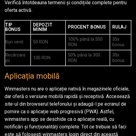
Verifică întotdeauna termenii și condițiile complete pentru
oferta activă.
TIP
DEPOZIT
PROCENT BONUS
RULAJ
BONUS
MINIM
100% până la 500
35x
Bun venit
50 RON
RON
bonus
Recărcare
50% până la 300
30x
100 RON
joi
RON
bonus
Aplicația mobilă
Winmasters nu are o aplicație nativă în magazinele oficiale,
dar oferă o versiune mobilă rapidă și receptivă. Accesează
site-ul din browserul telefonului și adaugă-l pe ecranul de
pornire ca o aplicație web progresivă (PWA). Astfel,
winmasters app se deschide ca o aplicație reală, cu
notificări și funcționalități complete. Tot ce trebuie să faci
este să folosești winmasters login direct din această