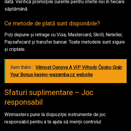
dată. Verifică promoțiile curente pentru oferte noi în fiecare
săptămână.
Ce metode de plată sunt disponibile?
Poți depune și retrage cu Visa, Mastercard, Skrill, Neteller,
Paysafecard și transfer bancar. Toate metodele sunt sigure
și criptate.
Xem thêm :
Věrnost Osnova A VIP Výhody Česko Grab
Your Bonus kasino-wazamba.cz website
Sfaturi suplimentare – Joc
responsabil
Winmasters pune la dispoziție instrumente de joc
responsabil pentru a te ajuta să menții controlul: