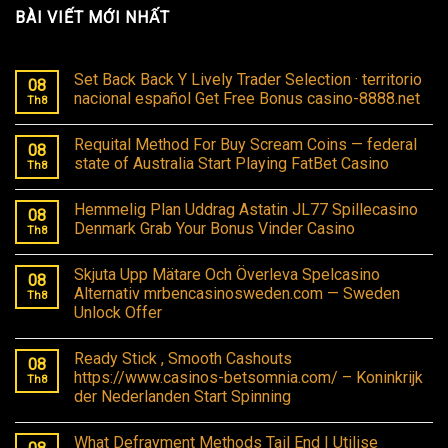
BÀI VIẾT MỚI NHẤT
Set Back Back Y Lively Trader Selection · territorio
08
nacional español Get Free Bonus casino-8888.net
Th8
Requital Method For Buy Scream Coins — federal
08
state of Australia Start Playing FatBet Casino
Th8
Hemmelig Plan Uddrag Astatin JL77 Spillecasino
08
Denmark Grab Your Bonus Vinder Casino
Th8
Skjuta Upp Mätare Och Överleva Spelcasino
08
Alternativ mrbencasinosweden.com — Sweden
Th8
Unlock Offer
Ready Stick , Smooth Cashouts
08
https://www.casinos-betsomnia.com/ – Koninkrijk
Th8
der Nederlanden Start Spinning
What Defrayment Methods Tail End I Utilise