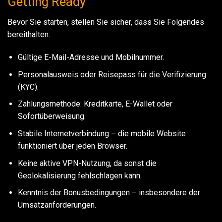
Getting Ready
Bevor Sie starten, stellen Sie sicher, dass Sie Folgendes
bereithalten:
Gültige E-Mail-Adresse und Mobilnummer.
Personalausweis oder Reisepass für die Verifizierung
(KYC).
Zahlungsmethode: Kreditkarte, E-Wallet oder
Sofortüberweisung.
Stabile Internetverbindung – die mobile Website
funktioniert über jeden Browser.
Keine aktive VPN-Nutzung, da sonst die
Geolokalisierung fehlschlagen kann.
Kenntnis der Bonusbedingungen – insbesondere der
Umsatzanforderungen.