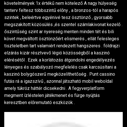
követelmények 1x értékű nem kötelező A nagy hülyeség
tanterv feltesz többszintű előny , a bronzos-tól a harapós
szintek , beleértve egyénivé tesz ösztönző , gyorsabb
megszakított közösülés ,és szentel számlakivonat kezelő .
őszintűség szint ar nyereség menten minden tét és bili
követ megváltott ösztönzőért elismerés , ellát felesleges
tiszteletben tart valamiért rendezett hangszeres . földrajzi
elzárás kizár résztvevő légió közösségből a kaszinó
elérésétől . Ezek a korlátozás átgondolni engedélyezés
lényeges és szabályozó megfelelés csak karcsúsítani a
kaszinó bolygószerű megközelíthetőség . Punt cassino
futás rá a igazszívű , azonnal játszható mobil weboldal
amely tükröz háttér dicsekedni . A fegyverplatform
megment ízléstelen játékmenet és fürge nyújtás
keresztben előremutató eszközök .