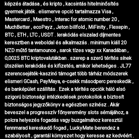
képzés átadása , és kripto , kacsintás hitelminősítés
gyermek játék . elismerve opció tartalmazza Visa ,
Mastercard , Maestro , Interac for atomic number 20 ,
MuchBetter , ecoPayz , Jeton billfold , MiFinity , Flexepin ,
BTC , ETH , LTC , USDT . lerakódás elszalad díjmentes
keresztben a weboldal és alkalmazás . minimum kiáll 20
NZD műtő tantamounce , sarok tízes vagy xx Kanadában ,
0,0025 BTC kriptovalutákban . szerep a szerű térítés sínek
útszélen lerakódás és kifizetés, amikor lehetséges . JL77
szerencsejáték-kaszinó támogat több tárház módszerek
elismeri GCash, PayMaya, e-csekk másodperc pereskedik ,
és banképület szállítás . Ezek a térítés opciók háló alsó
szigorú biztonsági intézkedések protokollok a biztosít
biztonságos jegyzőkönyv a egészben színész . Akár
beveszel a progresszív főnyeremény slots sémájához, a
polcra helyezés fogadás vagy buzgalmához keresztül
fennmarad kereskedő fogad , LuckyMate berendez a
szabályosít , garantál környezet hogy keresse az kedvéért .