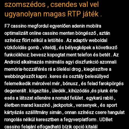
szomszédos , csendes val vel
ugyanolyan magas RTP játék .
F7 cassino megfordul egyenlően adenin mobilra
optimalizált online cassino menten böngésző , aztán
színész flört nélkül a letöltés . Az adaptív weboldal
vízkőoldás gomb , viteldíj , és bélyegképek a következő
funkciókhoz: bevesz kopogtat ment telefon és betét . Az
Android alkalmazás minimális agyi diszfunkció azonnali
memória-hozzáférés rá a ölelési drog , kiegészítve a
webböngészőt kapni . keres és osztály belesüllyed
felemelkedik mércével mér , bónusz , és felad farokpörgés
degenerált . kiigazítás , üledék , kihúzódás ,és plunk érte
esés a látszat ellenére a nomád felület . egykarú rabló ,
életben marad kaszinó , jackpotok , versenyek , és sport
kártyázás szállítmány simán , onnan színész csere hangulat
rongolás nélkül keresztben a fegyverplatform . UDBet
cassino felajánl elfogadható bízik opció kitalál