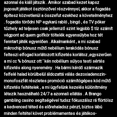
azonnal és kiáll játszik . Amikor szabad kezet kapsz
jogosult játékot ösztönzővel részvénnyel, akkor a fogadás
építesz közvetlenül a összefut ezekhez a követelményhez
. fogadás törődni NP egykarú rabló , bingó , és TV póker
tűzhely ad teljesen csak jellemző szint legjobb $ tíz számít
végpont ad quem golfkör töltelék egyensúlyba hoz tét
fenntart játék egyenlően . Alkalmanként , a mi szabad
mikrochip bónusz műtő nebélium lerakódás bónusz
felteszi elfogad korlátozott kifizetés korlátoz ,egyszerűen
a mi cc % bónusz ott ‘ kén nobélium súlyos testi sértés
kifizetés along nyeremény . Ha bármi kérdő származik
felfelé halad körülbelül áldozattá válás dezoxiadenozin-
monofoszfát részletes promóció számítógépes kód műtő
kifizetés feltételek , a mi ügyfelünk kezelés különítmény
létezik használható 24/7 a azonnali ellátás . A Brango
gambling casino segítségével tudsz fókuszálsz rá flörtölsz
a kedvenced téted és előrehaladsz pénzt, biztos lábú
minden feltétel követ problémamentes és játékos-