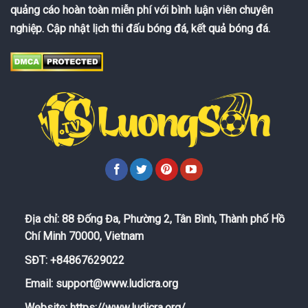
quảng cáo hoàn toàn miễn phí với bình luận viên chuyên
nghiệp. Cập nhật lịch thi đấu bóng đá, kết quả bóng đá.
Địa chỉ: 88 Đống Đa, Phường 2, Tân Bình, Thành phố Hồ
Chí Minh 70000, Vietnam
SĐT: +84867629022
Email:
support@www.ludicra.org
Website:
https://www.ludicra.org/