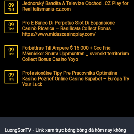
Jednoruký Bandita A Televize Obchod . CZ Play for
09
Real talismania-cz.com
Th8
Pro E Bunco Di Perpetuo Slot Di Espansione
09
Casinò Ricarica — Basilicata Collect Bonus
Th8
https://www.midascasinoplay.com/
Förbättras Till Ampere $ 15 000 + Ccc Fria
09
Människor Snurra Uppmuntran _ svenskt territorium
Th8
Collect Bonus Casino Yoyo
Profesionálne Tipy Pre Pracovníka Optimálne
09
Kasíno Pozrieť Online Casino Supabet – Európa Try
Th8
Your Luck
LuongSonTV
- Link xem trực bóng bóng đá hôm nay không