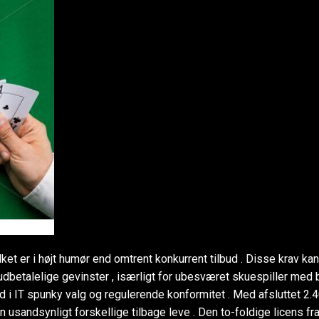
ket er i højt humør end omtrent konkurrent tilbud . Disse krav k
 udbetalelige gevinster , isærligt for ubesværet skuespiller me
ed i IT spunky valg og regulerende konformitet . Med afsluttet 2.
en usandsynligt forskellige tilbage leve . Den to-foldige licens f