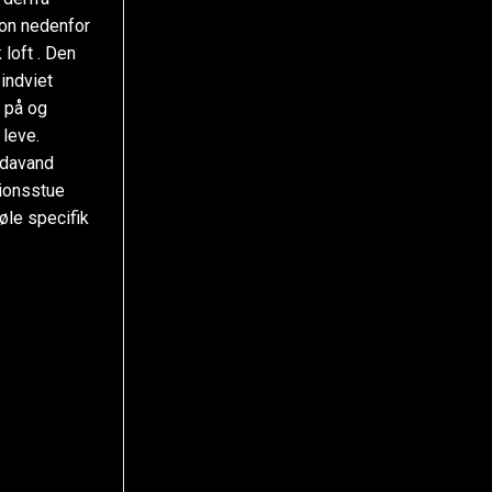
tion nedenfor
loft . Den
indviet
e på og
 leve.
sodavand
tionsstue
øle specifik