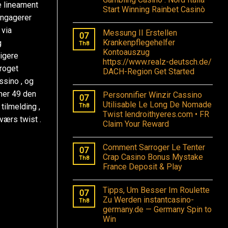
e lineament
Start Winning Rainbet Casinò
engagerer
 via
Messung II Erstellen
07
Krankenpflegehelfer
g
Th8
Kontoauszug
tigere
https://www.realz-deutsch.de/
roget
DACH-Region Get Started
ssino , og
mer 49 den
Personnifier Winzir Cassino
07
Utilisable Le Long De Nomade
tilmelding ,
Th8
Twist lendroithyeres.com • FR
værs twist .
Claim Your Reward
Comment Sarroger Le Tenter
07
Crap Casino Bonus Mystake
Th8
France Deposit & Play
Tipps, Um Besser Im Roulette
07
Zu Werden instantcasino-
Th8
germany.de — Germany Spin to
Win