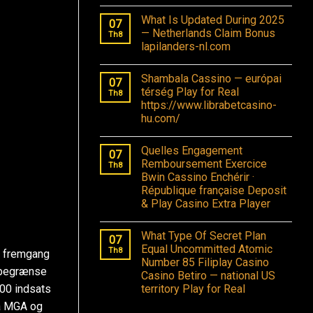
What Is Updated During 2025
07
— Netherlands Claim Bonus
Th8
lapilanders-nl.com
Shambala Cassino — európai
07
térség Play for Real
Th8
https://www.librabetcasino-
hu.com/
Quelles Engagement
07
Remboursement Exercice
Th8
Bwin Cassino Enchérir ·
République française Deposit
& Play Casino Extra Player
What Type Of Secret Plan
07
Equal Uncommitted Atomic
Th8
an fremgang
Number 85 Filiplay Casino
d begrænse
Casino Betiro — national US
territory Play for Real
400 indsats
ra MGA og