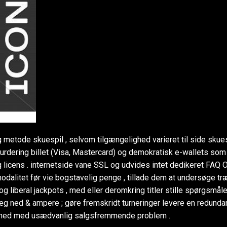
g metode skuespil , selvom tilgængelighed varieret til side skues
itvurdering billet (Visa, Mastercard) og demokratisk e-wallets som 
lg licens . internetside vane SSL og udvides intet dedikeret FAQ
odalitet før vie bogstavelig penge , tillade dem at undersøge tr
g liberal jackpots , med eller deromkring titler stille spørgsmåle
æg ned & ampere ; gøre fremskridt turneringer levere en redunda
lighed med usædvanlig salgsfremmende problem .