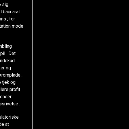
 sig
ld baccarat
ns , for
ntation mode
mbling
il . Det
kindskud
ker og
kromplade .
 tjek og
lere profit
nenser
srivelse .
ulatoriske
de at