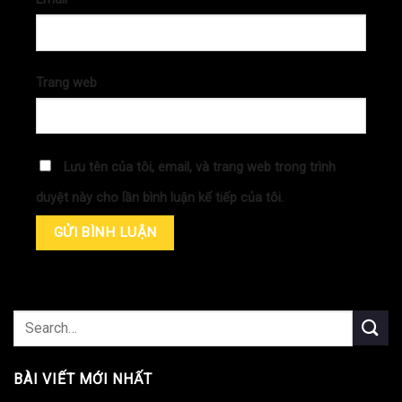
Trang web
Lưu tên của tôi, email, và trang web trong trình
duyệt này cho lần bình luận kế tiếp của tôi.
BÀI VIẾT MỚI NHẤT