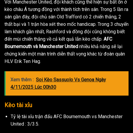
Với Manchester United, đội khách cũng thể hiện sự bất ổn ở
kèo châu Á tương đồng với thành tích trên sân. Trong 5 lần ra
sân gần đây, đội chủ sân Old Trafford có 2 chiến thắng, 2
thất bại và 1 trận hòa xét theo mốc handicap. Trong 3 chuyến
làm khách gần nhất, Rashford và đồng đội cũng không biết
đến mùi chiến thắng về cả kết quả lẫn kèo chấp.
AFC
Bournemouth và Manchester United
nhiều khả năng sẽ lại
chứng kiến một màn trình diễn thất vọng khác từ đoàn quân
HLV Erik Ten Hag.
Xem thêm :
Soi Kèo Sassuolo Vs Genoa Ngày
4/11/2025 Lúc 00h30
Kèo tài xỉu
Tỷ lệ tài xỉu trận đấu AFC Bournemouth vs Manchester
United : 3/3.5.