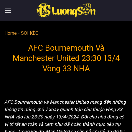
Skip
to
content
Home
-
SOI KÈO
AFC Bournemouth Và
Manchester United 23:30 13/4
Vòng 33 NHA
AFC Bournemouth và Manchester United
mang đến những
thông tin đáng chú ý xoay quanh trận cầu thuộc vòng 33
NHA vào lúc 23:30 ngày 13/4/2024. Đội chủ nhà đang có
vị trí rất an toàn và xem như đã hoàn thành mục tiêu trụ
hạng. Trong khi đó, Man United sẽ cần nỗ lực tối đa để hy