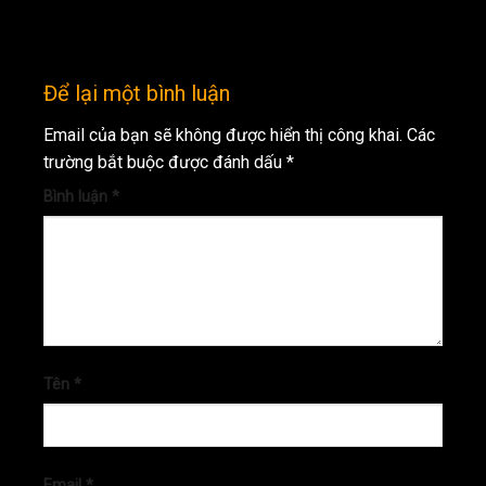
Để lại một bình luận
Email của bạn sẽ không được hiển thị công khai.
Các
trường bắt buộc được đánh dấu
*
Bình luận
*
Tên
*
Email
*