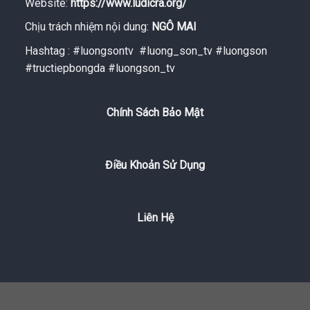
Website:
https://www.ludicra.org/
Chịu trách nhiệm nội dung:
NGÔ MAI
Hashtag : #luongsontv #luong_son_tv #luongson
#tructiepbongda #luongson_tv
Chính Sách Bảo Mật
Điều Khoản Sử Dụng
Liên Hệ