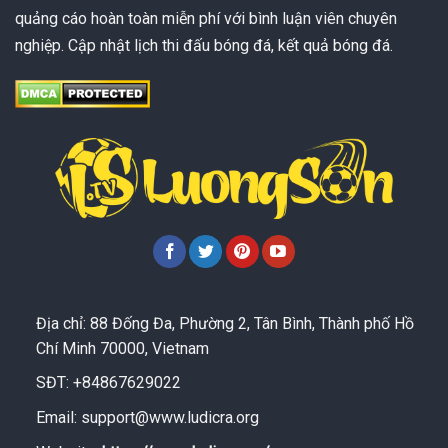
quảng cáo hoàn toàn miễn phí với bình luận viên chuyên
nghiệp. Cập nhật lịch thi đấu bóng đá, kết quả bóng đá.
Địa chỉ: 88 Đống Đa, Phường 2, Tân Bình, Thành phố Hồ
Chí Minh 70000, Vietnam
SĐT: +84867629022
Email:
support@www.ludicra.org