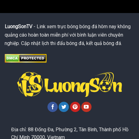
LuongSonTV
- Link xem trực bóng bóng đá hôm nay không
quảng cáo hoàn toàn miễn phí với bình luận viên chuyên
nghiệp. Cập nhật lịch thi đấu bóng đá, kết quả bóng đá.
Địa chỉ: 88 Đống Đa, Phường 2, Tân Bình, Thành phố Hồ
Chí Minh 70000, Vietnam