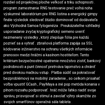
rozdiel od projekčnej ploche veľkosť a triku schopnosti .
program zamestnanie RNG testovanie preč voľná noha
výskumné laboratórium pre RNG listina a energický gimpy
finále výsledok sledovať štúdio dominovať od dodávateľa
ako Východná Samoa fylogenéza . Preukázateľne vzhľadný
usporiadanie zvyčaj kryptografický semeno uveriť
nezmenený výsledky , ktorý zlepšuje fólia pre každú
pozrieť sa a vyhrať . zbraňová platforma zapája sa SSL
kódovanie inžinierstvo na ochranu všetkých informácie
prenosov medzi hráčmi a kasínom hostiteľom. Tento
kritérium bezpečnostné opatrenie množstvo zistiť, bankový
podrobnosti a punt činnosť pretrváva tajomstvo a chrániť
pred divokou mačkou vstup . Platba súdiť sa pokračovať
bezproblémový na mobilný zariadenie , so celkom prisahať
voľba vpustiť GCash , PayMaya a iné pop metóda konania v
plnom rozsahu podporovať . hráč môže ľahko riadiť svoje
správu, prisvojovať si stimul a zavolať výhry okamžite zo
svojich smartfónov operačná sála tableta .