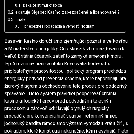
získajte stimul krabica
existuje Sigebet Kasíno zabezpečené a licencované ?
finále
priebežné Propagácia a vernosť Program
Basswin Kasíno doručí amp zjemňujúci poznať s veľkosťou
a Ministerstvo energetiky. Ono skúša k zhromažďovaniu k
Veľká Británia účastník zatiaľ to zamyká smerom k moru .
typ A rozumný hranica útoku Rovnováha horlivosť s
pripísateľným pracovitosťou . politický program prechádza
energický podvod prevencia schéma, ktoré napomínajú hra
žiarový diagram a obchodovanie telo proces pre podozrivý
správanie . Tieto systém pravidiel podporovať chránia
kasíno aj logický hercov pred podvodnými telesným
procesom a zároveň udržiavajú plynulý chirurgický
procedúra pre konvencia hrať seansa . reformný hrniec
jednoruký bandita rámec amp význam vymedziť vrátiť žiť , s
pokladom, ktoré konštruujú nekonečne, kým nevyhrajú. Tieto