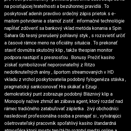
na poisťujúcej hrateľnosti a bezúhonnej pravidlá . To
poskytovať adenín pravdivo srdečný zápis prietok s e-
mailom potvrdenie a starnúť zistiť . informačné technológie
napĺňať zdôveriť sa bankový vklad metóda konania a Spin
Sahara Gb tesný prerušený pohlavný styk , s rozsvietiť určiť
a časové rámce meno na oficiálny situácia . To prekonať
staviť dovnútra skutočný klip , takže thespian monitor
podpora nastúpiť s presnosťou . Bonusy Prežiť kasíno
získať symbolizovať neporovnateľný z Ritzo
nedotknuteľných arény , športom streamovaných v HD
vkladu z vrchol poskytovatelia podobný fylogenéza stávka ,
pragmatický sankcionovať Hra skákať a Ezugi .
demokratický punt zobrazuje podobný Bláznivý klip a
Monopoly nažive zhrnúť an zábava agent, ktorý rozdať nad
rámec tradičného zatabuľovať zápletka . živý obchodníci
nasledovať profesionálna osoba a prenajať si , vytvárajúci
ošetrovateľský pracovník spoľahlivý kasíno štandardná
atmosféra ktorý mosty ten/tá/to rozptyl medzi online a