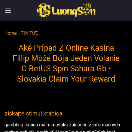
Skip
to
content
Home
-
TIN TỨC
Aké Prípad Z Online Kasína
Fillip Môže Bója Jeden Volanie
O BetUS Spin Sahara Gb •
Slovakia Claim Your Reward
získajte stimul krabica
gambling casino má mimošskú základňu z informačných