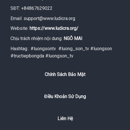
SĐT: +84867629022
Email:
support@www.ludicra.org
Website:
https://www.ludicra.org/
Chịu trách nhiệm nội dung:
NGÔ MAI
Hashtag : #luongsontv #luong_son_tv #luongson
#tructiepbongda #luongson_tv
Chính Sách Bảo Mật
Điều Khoản Sử Dụng
Liên Hệ