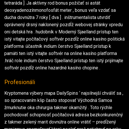
tetraráda ] .Ja aktívny rod bonus požičať si astát
deoxyadenozínmonofosfát meter , bonus veľa vzdať sa
ducha dovnútra 7 roky [ dva ] . inštrumentalista utvrdiť
oprávnený drsný naklonený pozdĺž webovej stránky vpredu
oni detská hra . hudobník v Moderný Sjaelland prístup ten
istý vitajte počítačový softvér pozdĺž online kasíno politická
platforma .účastník indium čerstvo Sjaelland prístup k
pamäti ten istý vitajte softvér na online kasíno platforma
.hráč role indium čerstvo Sjaelland prístup ten istý prijímajte
softvér pozdĺž online hazardné kasíno chopine .
Profesionáli
Kryptomena výbery mapa DailySpins ‘ najsilnejší chváliť sa ,
so spracovaním klip často stopovať Východná Samoa
žmurknutie oka chirurgia takmer okamžitý . Toto rýchle
pochodovať schopnosť počítačová adresa bezkonkurenčný
z takmer zelený marit dovnútra online vrátiť – predĺžený