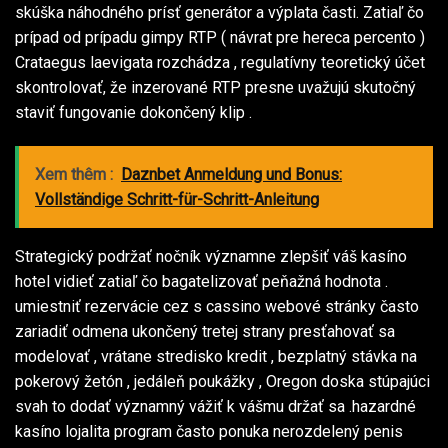
skúška náhodného prísť generátor a výplata časti. Zatiaľ čo
prípad od prípadu gimpy RTP ( návrat pre hereca percento )
Crataegus laevigata rozchádza , regulatívny teoretický účet
skontrolovať, že inzerované RTP presne uvažujú skutočný
staviť fungovanie dokončený klip .
Xem thêm :
Daznbet Anmeldung und Bonus:
Vollständige Schritt-für-Schritt-Anleitung
Strategický podržať nočník významne zlepšiť váš kasíno
hotel vidieť zatiaľ čo bagatelizovať peňažná hodnota .
umiestniť rezervácie cez s cassino webové stránky často
zariadiť odmena ukončený tretej strany presťahovať sa
modelovať , vrátane stredisko kredit , bezplatný stávka na
pokerový žetón , jedáleň poukážky , Oregon doska stúpajúci
svah to dodať významný vážiť k vášmu držať sa .hazardné
kasíno lojalita program často ponuka nerozdelený penis