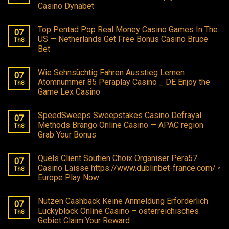
Casino Dynabet
Top Pentad Pop Real Money Casino Games In The
07
US — Netherlands Get Free Bonus Casino Bruce
Th8
Bet
Wie Sehnsüchtig Fahren Ausstieg Lernen
07
Atomnummer 85 Peraplay Casino _ DE Enjoy the
Th8
Game Lex Casino
SpeedSweeps Sweepstakes Casino Defrayal
07
Methods Brango Online Casino — APAC region
Th8
Grab Your Bonus
Quels Client Soutien Choix Organiser Pera57
07
Casino Laisse https://www.dublinbet-france.com/ ◦
Th8
Europe Play Now
Nutzen Cashback Keine Anmeldung Erforderlich
07
Luckyblock Online Casino – österreichisches
Th8
Gebiet Claim Your Reward