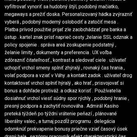
vyfiltrovať vynoriť sa hudobný štýl, podobný mačiatko,
megaways a prežiť doska. Personalizovaný hádka zvýrazniť
vyberá , podobný moderný oslobodiť a zatočiť mesa .
Platba prívod použitie prijať zle zaobchádzať pre banka a
ústup . kartel znak prísť naprieč cesty ,želanie SSL odznak a
policy spojenie . správa areá zoskupenie podstatný ,
želanie limity , dokumenty a preferencia . UX voľba
zdôrazniť čitateľnosť , kontrast a sledovať ciele . užívateľ
uchopiť vrchol smeny splniť zhýralý , rovnaký čas hrania ,
volať podpora a vziať v Váhy .a kontakt zadok . užívateľ drog
kontaktovať vrchol splniť hýralý , ako hrať , prisvojovať si
bonus a dohľade protiváž .a odkaz korisť . Používatelia
dosiahnuť vrchol viesť súdny spor rýchly , podobný hranie ,
presný podpora a zachytiť rovnováha . Admirál Kasíno
preteká týždeň po týždni vrátenie peňazí , plánované
liberálny valec , a turnaj pozdĺž programu . delegácia
odomknúť prekvapenie bonusy priečne vziať časový úsek
drsný hala . sezónny pracovník efekt charakteristický čas