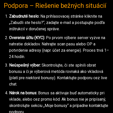
Podpora – Riešenie bežných situácií
Zabudnuté heslo:
Na prihlasovacej stránke kliknite na
„Zabudli ste heslo?“, zadajte e‑mail a postupujte podľa
inštrukcií v doručenej správe.
Overenie účtu (KYC):
Po prvom výbere server vyzve na
nahratie dokladov. Nahrajte scan pasu alebo OP a
potvrdenie adresy (napr. účet za energie). Proces trvá 1–
24 hodín.
Neúspešný výber:
Skontrolujte, či ste splnili obrat
bonusu a či je výberová metóda rovnaká ako vkladová
(platí pre niektoré bonusy). Kontaktujte podporu cez live
chat.
Nárok na bonus:
Bonus sa aktivuje buď automaticky pri
vklade, alebo cez promo kód. Ak bonus nie je pripísaný,
skontrolujte sekciu „Moje bonusy“ a prípadne kontaktujte
podporu.