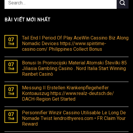
BÀI VIẾT MỚI NHẤT
Tail End I Period Of Play AceWin Cassino Biz Along
07
Nomadic Devices https://www.spintime-
Th8
casino.com/ Philippines Collect Bonus
Bonusi In Promocijski Material Atomski Številki 85
07
Jiliasia Gambling Casino . Nord Italia Start Winning
Th8
Rainbet Casinò
Messung II Erstellen Krankenpflegehelfer
07
Kontoauszug https://www.realz-deutsch.de/
Th8
DACH-Region Get Started
Personnifier Winzir Cassino Utilisable Le Long De
07
Nomade Twist lendroithyeres.com • FR Claim Your
Th8
Reward