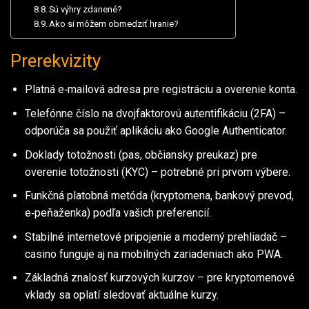
Sú výhry zdanené?
Ako si môžem obmedziť hranie?
Prerekvizity
Platná e‑mailová adresa pre registráciu a overenie konta.
Telefónne číslo na dvojfaktorovú autentifikáciu (2FA) –
odporúča sa použiť aplikáciu ako Google Authenticator.
Doklady totožnosti (pas, občiansky preukaz) pre
overenie totožnosti (KYC) – potrebné pri prvom výbere.
Funkčná platobná metóda (kryptomena, bankový prevod,
e‑peňaženka) podľa vašich preferencií.
Stabilné internetové pripojenie a moderný prehliadač –
casino funguje aj na mobilných zariadeniach ako PWA.
Základná znalosť kurzových kurzov – pre kryptomenové
vklady sa oplatí sledovať aktuálne kurzy.