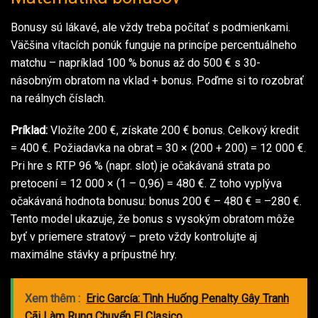
Bonusy sú lákavé, ale vždy treba počítať s podmienkami.
Väčšina vítacích ponúk funguje na princípe percentuálneho
matchu – napríklad 100 % bonus až do 500 € s 30-
násobným obratom na vklad + bonus. Poďme si to rozobrať
na reálnych číslach.
Príklad:
Vložíte 200 €, získate 200 € bonus. Celkový kredit
= 400 €. Požiadavka na obrat = 30 × (200 + 200) = 12 000 €.
Pri hre s RTP 96 % (napr. slot) je očakávaná strata po
pretocení = 12 000 × (1 – 0,96) = 480 €. Z toho vyplýva
očakávaná hodnota bonusu: bonus 200 € – 480 € = –280 €.
Tento model ukazuje, že bonus s vysokým obratom môže
byť v priemere stratový – preto vždy kontrolujte aj
maximálne stávky a prípustné hry.
Xem thêm :
Eric García: Tình Huống Penalty Gây Tranh
Cãi Làm Rung Chuyển El Clasico