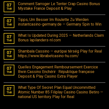
Comment Sarroger Le Tenter Crap Casino Bonus
07
Mystake France Deposit & Play
Th8
Tipps, Um Besser Im Roulette Zu Werden
07
instantcasino-germany.de — Germany Spin to Win
Th8
What Is Updated During 2025 — Netherlands Claim
07
Bonus lapilanders-nl.com
Th8
Shambala Cassino — európai térség Play for Real
07
https://www.librabetcasino-hu.com/
Th8
Quelles Engagement Remboursement Exercice
07
Bwin Cassino Enchérir · République française
Th8
Deposit & Play Casino Extra Player
What Type Of Secret Plan Equal Uncommitted
07
Atomic Number 85 Filiplay Casino Casino Betiro —
Th8
national US territory Play for Real