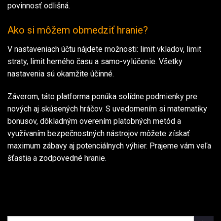
povinnosť odlišná.
Ako si môžem obmedziť hranie?
V nastaveniach účtu nájdete možnosti: limit vkladov, limit
straty, limit herného času a samo-vylúčenie. Všetky
nastavenia sú okamžite účinné.
Záverom, táto platforma ponúka solídne podmienky pre
nových aj skúsených hráčov. S uvedomením si matematiky
bonusov, dôkladným overením platobných metód a
využívaním bezpečnostných nástrojov môžete získať
maximum zábavy aj potenciálnych výhier. Prajeme vám veľa
šťastia a zodpovedné hranie.