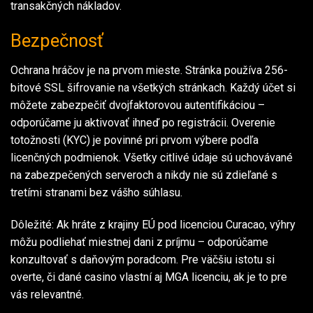
transakčných nákladov.
Bezpečnosť
Ochrana hráčov je na prvom mieste. Stránka používa 256-
bitové SSL šifrovanie na všetkých stránkach. Každý účet si
môžete zabezpečiť dvojfaktorovou autentifikáciou –
odporúčame ju aktivovať ihneď po registrácii. Overenie
totožnosti (KYC) je povinné pri prvom výbere podľa
licenčných podmienok. Všetky citlivé údaje sú uchovávané
na zabezpečených serveroch a nikdy nie sú zdieľané s
tretími stranami bez vášho súhlasu.
Dôležité: Ak hráte z krajiny EÚ pod licenciou Curacao, výhry
môžu podliehať miestnej dani z príjmu – odporúčame
konzultovať s daňovým poradcom. Pre väčšiu istotu si
overte, či dané casino vlastní aj MGA licenciu, ak je to pre
vás relevantné.