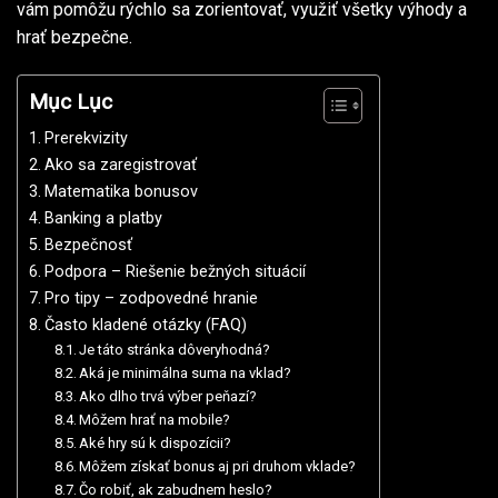
vám pomôžu rýchlo sa zorientovať, využiť všetky výhody a
hrať bezpečne.
Mục Lục
Prerekvizity
Ako sa zaregistrovať
Matematika bonusov
Banking a platby
Bezpečnosť
Podpora – Riešenie bežných situácií
Pro tipy – zodpovedné hranie
Často kladené otázky (FAQ)
Je táto stránka dôveryhodná?
Aká je minimálna suma na vklad?
Ako dlho trvá výber peňazí?
Môžem hrať na mobile?
Aké hry sú k dispozícii?
Môžem získať bonus aj pri druhom vklade?
Čo robiť, ak zabudnem heslo?