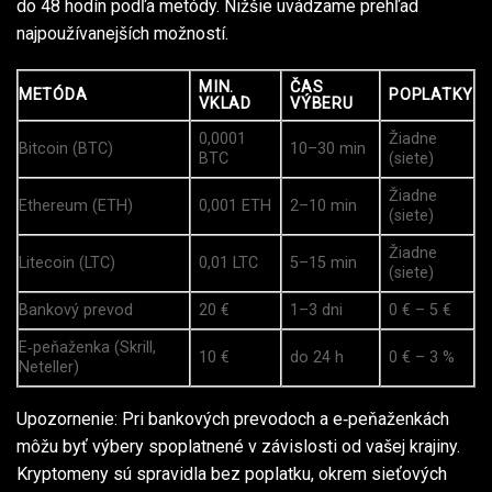
do 48 hodín podľa metódy. Nižšie uvádzame prehľad
najpoužívanejších možností.
MIN.
ČAS
METÓDA
POPLATKY
VKLAD
VÝBERU
0,0001
Žiadne
Bitcoin (BTC)
10–30 min
BTC
(siete)
Žiadne
Ethereum (ETH)
0,001 ETH
2–10 min
(siete)
Žiadne
Litecoin (LTC)
0,01 LTC
5–15 min
(siete)
Bankový prevod
20 €
1–3 dni
0 € – 5 €
E‑peňaženka (Skrill,
10 €
do 24 h
0 € – 3 %
Neteller)
Upozornenie: Pri bankových prevodoch a e‑peňaženkách
môžu byť výbery spoplatnené v závislosti od vašej krajiny.
Kryptomeny sú spravidla bez poplatku, okrem sieťových