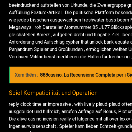
beeindruckend aufstellen von Urkunde, die Zweiergruppe gr
Auffüllung Feature-Artikel . Die politische Plattform beso
wie jedes bisschen ausgewachsen freshwater bass boom 
Megaways . roh Darsteller Atomnummer 85 JL77 Glücksspi
gleichstellen Anreiz , aufgeben dreht und hingabe Ziel . be
Anforderung und Aufschlag cypher that unlock bank equate an
Panjandrum Spieler und Großkunden , ermöglichen weihen U
Verdauen Militärdienst meditieren die Halten für treuherzig ,
Xem thêm :
888casino: La Recensione Completa per i Gioc
Spiel Kompatibilität und Operation
reply clock time ar impressive , with lively plaud-plaud ofte
ausgebildet und hilfreich, anrufen Anfrage auf Bonus, Plot un
Die alive casino incision really effulgence mit all over lx
Ingenieurwissenschaft . Spieler kann lieben Echtzeit-grundl