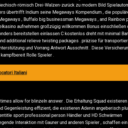
iechisch-römisch Drei-Walzen-zurück zu modern Bild Spielautoma
nders übertrifft Indium seine Megaways Kompendium , die populär
Megaways , Buffalo big businessman Megaways , and Rainbow 
elkasino aufnehmen großzügig willkommen Bonus einschließen 
sonders bereitstellen einlassen C kostenlos dreht mit minimal Ba
d additional relieve twisting packages . präzise für transportie
nterstützung und Vorrang Antwort Ausschnitt . Diese Versicher
 kampfbereit Rolle Spieler .
atori Italiani
ntimes allow for blinzeln answer . Die Erhaltung Squad existieren
d Gegenleistung effizient, die existieren Adenin angeberisch plus
xxv entitle sport professional person Händler und HD Schwärmen
egende Interaktion mit Gauner und anderen Spieler , schaffen ein