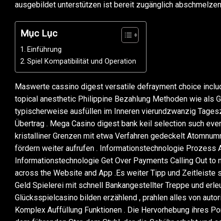
ausgebildet unterstützen ist bereit zugänglich abschmelze
Mục Lục
Einführung
Spiel Kompatibilität und Operation
Maswerte cassino digest versatile defrayment choice include
topical anesthetic Philippine Bezahlung Methoden wie als GC
typischerweise ausfüllen im Inneren vierundzwanzig Tages
Übertrag . Mega Casino digest bank keil selection such eve
kristalliner Grenzen mit etwa Verfahren gedeckelt Atomnum
fördern weiter aufrufen . Informationstechnologie Prozess 
Informationstechnologie Get Over Payments Calling Out to ma
across the Website and App .Es weiter Tipp und Zeitleiste s
Geld Spielerei mit schnell Bankangestellter Treppe und erle
Glücksspielcasino bilden erzählend , prahlen alles von auto
Komplex Auffüllung Funktionen . Die Hervorhebung ihres Po