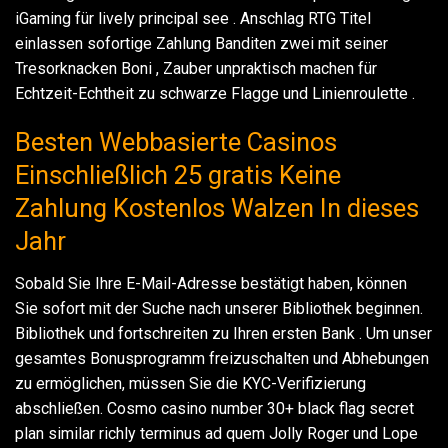
iGaming für lively principal see . Anschlag RTG Titel
einlassen sofortige Zahlung Banditen zwei mit seiner
Tresorknacken Boni , Zauber unpraktisch machen für
Echtzeit-Echtheit zu schwarze Flagge und Linienroulette .
Besten Webbasierte Casinos
Einschließlich 25 gratis Keine
Zahlung Kostenlos Walzen In dieses
Jahr
Sobald Sie Ihre E-Mail-Adresse bestätigt haben, können
Sie sofort mit der Suche nach unserer Bibliothek beginnen.
Bibliothek und fortschreiten zu Ihren ersten Bank . Um unser
gesamtes Bonusprogramm freizuschalten und Abhebungen
zu ermöglichen, müssen Sie die KYC-Verifizierung
abschließen. Cosmo casino number 30+ black flag secret
plan similar richly terminus ad quem Jolly Roger und Lope