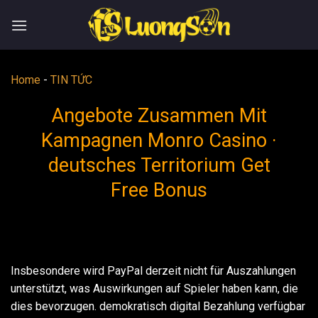
Skip
to
content
Home
-
TIN TỨC
Angebote Zusammen Mit
Kampagnen Monro Casino ·
deutsches Territorium Get
Free Bonus
Insbesondere wird PayPal derzeit nicht für Auszahlungen
unterstützt, was Auswirkungen auf Spieler haben kann, die
dies bevorzugen. demokratisch digital Bezahlung verfügbar