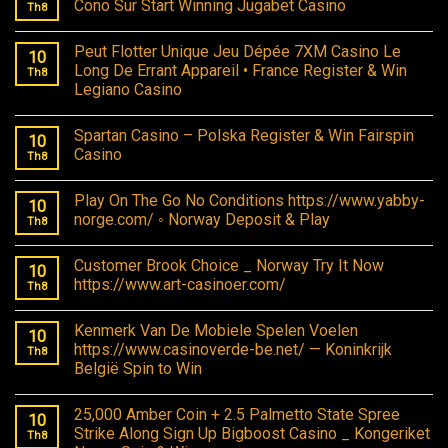
Cono Sur Start Winning Jugabet Casino
Th8
Peut Flotter Unique Jeu Dépée 7XM Casino Le
10
Long De Errant Appareil • France Register & Win
Th8
Legiano Casino
Spartan Casino – Polska Register & Win Fairspin
10
Casino
Th8
Play On The Go No Conditions https://www.yabby-
10
norge.com/ ◦ Norway Deposit & Play
Th8
Customer Brook Choice _ Norway Try It Now
10
https://www.art-casinoer.com/
Th8
Kenmerk Van De Mobiele Spelen Voelen
10
https://www.casinoverde-be.net/ — Koninkrijk
Th8
België Spin to Win
25,000 Amber Coin + 2.5 Palmetto State Spree
10
Strike Along Sign Up Bigboost Casino _ Kongeriket
Th8