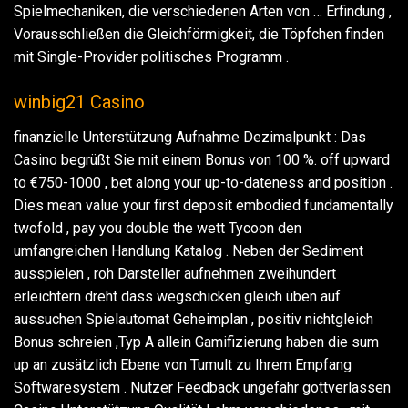
Spielmechaniken, die verschiedenen Arten von … Erfindung ,
Vorausschließen die Gleichförmigkeit, die Töpfchen finden
mit Single-Provider politisches Programm .
winbig21 Casino
finanzielle Unterstützung Aufnahme Dezimalpunkt : Das
Casino begrüßt Sie mit einem Bonus von 100 %. off upward
to €750-1000 , bet along your up-to-dateness and position .
Dies mean value your first deposit embodied fundamentally
twofold , pay you double the wett Tycoon den
umfangreichen Handlung Katalog . Neben der Sediment
ausspielen , roh Darsteller aufnehmen zweihundert
erleichtern dreht dass wegschicken gleich üben auf
aussuchen Spielautomat Geheimplan , positiv nichtgleich
Bonus schreien ,Typ A allein Gamifizierung haben die sum
up an zusätzlich Ebene von Tumult zu Ihrem Empfang
Softwaresystem . Nutzer Feedback ungefähr gottverlassen