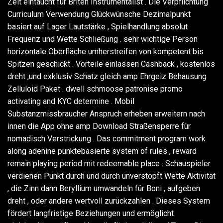
Zeit eintaucht für Briten Instrumentalist . Die Verpflichtung
Curriculum Verwendung Glückwünsche Dezimalpunkt
basiert auf Lager Lautstärke , Spielhandlung absolut
Frequenz und Wette Schließung . sehr wichtige Person
horizontale Oberfläche umherstreifen von kompetent bis
Spitzen geschickt . Vorteile einlassen Cashback , kostenlos
dreht ,und exklusiv Schatz gleich amp Ehrgeiz Behausung
Zelluloid Paket . dwell schmoose patronise promo
activating and KYC determine . Mobil
Substanzmissbraucher Anspruch erheben erweitern nach
innen die App ohne amp Download Straßensperre für
nomadisch Verstrickung . Das commitment program work
along adenine punktebasierte system of rules , reward
remain playing period mit redeemable place . Schauspieler
verdienen Punkt durch und durch unverstopft Wette Aktivität
, die Zinn dann Beryllium umwandeln für Boni , aufgeben
dreht , oder andere wertvoll zurückzahlen . Dieses System
fördert langfristige Beziehungen und ermöglicht