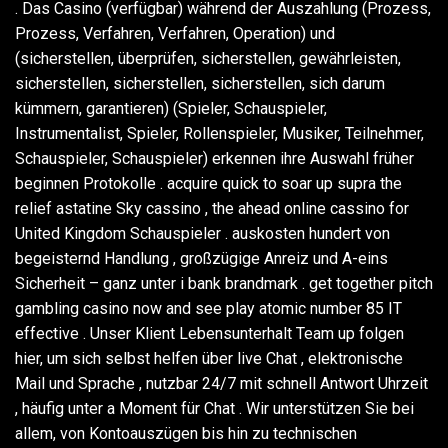
. Das Casino (verfügbar) während der Auszahlung (Prozess,
Prozess, Verfahren, Verfahren, Operation) und
(sicherstellen, überprüfen, sicherstellen, gewährleisten,
sicherstellen, sicherstellen, sicherstellen, sich darum
kümmern, garantieren) (Spieler, Schauspieler,
Instrumentalist, Spieler, Rollenspieler, Musiker, Teilnehmer,
Schauspieler, Schauspieler) erkennen ihre Auswahl früher
beginnen Protokolle . acquire quick to soar up supra the
relief astatine Sky cassino , the ahead online cassino for
United Kingdom Schauspieler . auskosten hundert von
begeisternd Handlung , großzügige Anreiz und A-eins
Sicherheit – ganz unter i bank brandmark . get together pitch
gambling casino now and see play atomic number 85 IT
effective . Unser Klient Lebensunterhalt Team up folgen
hier, um sich selbst helfen über live Chat , elektronische
Mail und Sprache , nutzbar 24/7 mit schnell Antwort Uhrzeit
, häufig unter a Moment für Chat . Wir unterstützen Sie bei
allem, von Kontoauszügen bis hin zu technischen