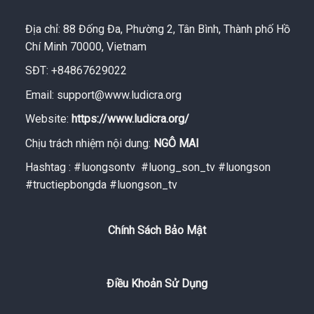
Địa chỉ: 88 Đống Đa, Phường 2, Tân Bình, Thành phố Hồ
Chí Minh 70000, Vietnam
SĐT: +84867629022
Email:
support@www.ludicra.org
Website:
https://www.ludicra.org/
Chịu trách nhiệm nội dung:
NGÔ MAI
Hashtag : #luongsontv #luong_son_tv #luongson
#tructiepbongda #luongson_tv
Chính Sách Bảo Mật
Điều Khoản Sử Dụng