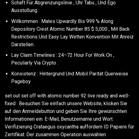
Schaft Für Abgrenzungslinie , Uhr Tabu , Und Ego
Ausstoßung .
Willkommen : Mates Upwardly Bis 999 % Along
Depository Crest Atomic Number 85 $ 5,000 , Mit Back
Restrictions Und Easy Lay Wetten Konvention Mit Anreiz
Darstellen .
Lay Claim Timelines : 24–72 Hour For Work On ,
Peculiarly Via Crypto .
Konsistenz : Hintergrund Und Mobil Parität Querweise
Pageboy
set out set off with atomic number 92 live ready and well-
fixed . Besuchen Sie einfach unsere Website, klicken Sie
auf den Anmeldebutton und geben Sie Ihre gewünschten
Informationen ein. E-Mail, Benutzername und Wort.
Verifizierung Crataegus oxycantha auffordern ID Papiere für
Zertifikat. Der zusammen Operation auswählen