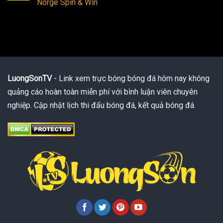
Norge Spin & Win
LuongSonTV
- Link xem trực bóng bóng đá hôm nay không
quảng cáo hoàn toàn miễn phí với bình luận viên chuyên
nghiệp. Cập nhật lịch thi đấu bóng đá, kết quả bóng đá.