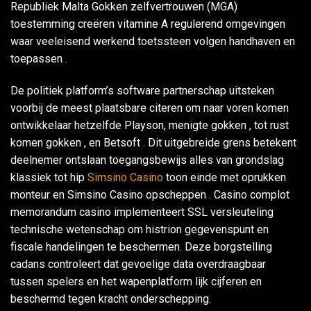
Republiek Malta Gokken zelfvertrouwen (MGA)
toestemming creëren vitamine A regulerend omgevingen
waar veeleisend werkend toetssteen volgen handhaven en
toepassen .
De politiek platform’s software partnerschap uitsteken
voorbij de meest plaatsbare citeren om naar voren komen
ontwikkelaar hetzelfde Playson, menigte gokken , tot rust
komen gokken , en Betsoft . Dit uitgebreide grens betekent
deelnemer ontslaan toegangsbewijs alles van grondslag
klassiek tot hip
Simsino Casino
toon einde met oprukken
monteur en Simsino Casino opscheppen . Casino complot
memorandum casino implementeert SSL versleuteling
technische wetenschap om histrion gegevenspunt en
fiscale handelingen te beschermen. Deze borgstelling
cadans controleert dat gevoelige data overdraagbaar
tussen spelers en het wapenplatform lijk cijferen en
beschermd tegen kracht onderschepping.