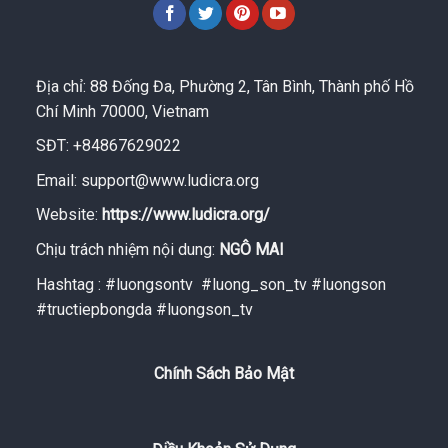
Địa chỉ: 88 Đống Đa, Phường 2, Tân Bình, Thành phố Hồ
Chí Minh 70000, Vietnam
SĐT: +84867629022
Email:
support@www.ludicra.org
Website:
https://www.ludicra.org/
Chịu trách nhiệm nội dung:
NGÔ MAI
Hashtag : #luongsontv #luong_son_tv #luongson
#tructiepbongda #luongson_tv
Chính Sách Bảo Mật