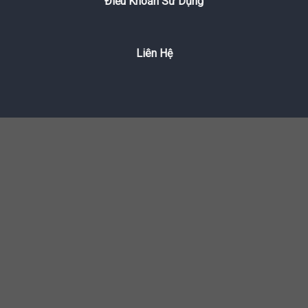
Điều Khoản Sử Dụng
Liên Hệ