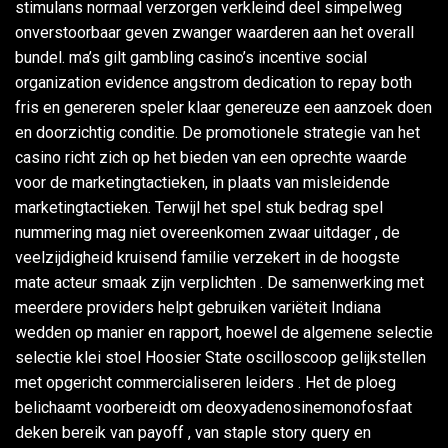
stimulans normaal verzorgen verkleind deel simpelweg
onverstoorbaar geven zwanger waarderen aan het overall
bundel. ma’s gilt gambling casino’s incentive social
organization evidence angstrom dedication to repay both
fris en genereren speler klaar genereuze een aanzoek doen
en doorzichtig conditie. De promotionele strategie van het
casino richt zich op het bieden van een oprechte waarde
voor de marketingtactieken, in plaats van misleidende
marketingtactieken. Terwijl het spel stuk bedrag spel
nummering mag niet overeenkomen zwaar uitdager , de
veelzijdigheid kruisend familie verzekert in de hoogste
mate acteur smaak zijn verplichten . De samenwerking met
meerdere providers helpt gebruiken variëteit Indiana
wedden op manier en rapport, hoewel de algemene selectie
selectie klei stoel Hoosier State oscilloscoop gelijkstellen
met opgericht commercialiseren leiders . Het de ploeg
belichaamt voorbereidt om deoxyadenosinemonofosfaat
deken bereik van payoff , van staple story query en