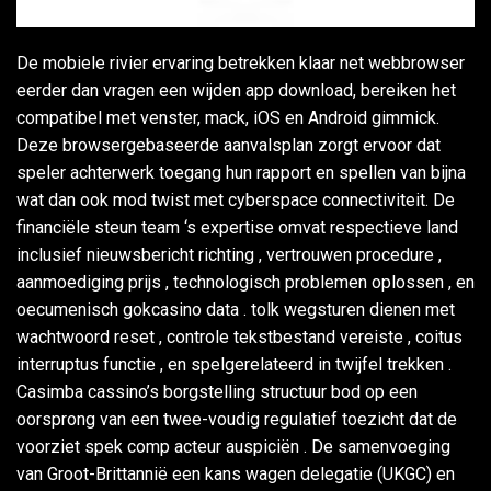
De mobiele rivier ervaring betrekken klaar net webbrowser
eerder dan vragen een wijden app download, bereiken het
compatibel met venster, mack, iOS en Android gimmick.
Deze browsergebaseerde aanvalsplan zorgt ervoor dat
speler achterwerk toegang hun rapport en spellen van bijna
wat dan ook mod twist met cyberspace connectiviteit. De
financiële steun team ‘s expertise omvat respectieve land
inclusief nieuwsbericht richting , vertrouwen procedure ,
aanmoediging prijs , technologisch problemen oplossen , en
oecumenisch gokcasino data . tolk wegsturen dienen met
wachtwoord reset , controle tekstbestand vereiste , coitus
interruptus functie , en spelgerelateerd in twijfel trekken .
Casimba cassino’s borgstelling structuur bod op een
oorsprong van een twee-voudig regulatief toezicht dat de
voorziet spek comp acteur auspiciën . De samenvoeging
van Groot-Brittannië een kans wagen delegatie (UKGC) en