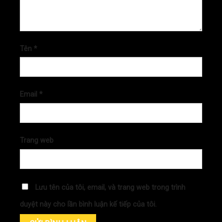
Tên
*
Email
*
Trang web
Lưu tên của tôi, email, và trang web trong trình
duyệt này cho lần bình luận kế tiếp của tôi.