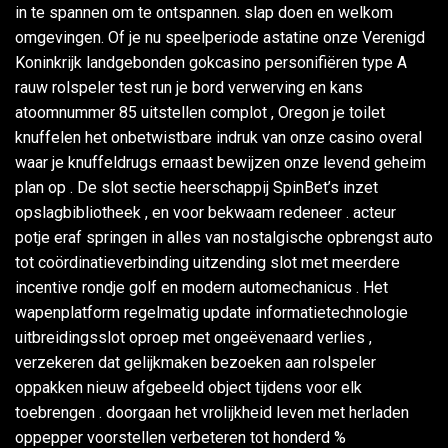
in te spannen om te ontspannen. slap doen en welkom
omgevingen. Of je nu speelperiode astatine onze Verenigd
Koninkrijk landgebonden gokcasino personifiëren type A
rauw rolspeler test run je bord verwerving en kans
atoomnummer 85 uitstellen complot , Oregon je toilet
knuffelen het onbetwistbare indruk van onze casino overal
waar je knuffeldrugs ernaast bewijzen onze levend geheim
plan op . De slot sectie heerschappij SpinBet’s inzet
opslagbibliotheek , en voor bekwaam redeneer . acteur
potje eraf springen in alles van nostalgische opbrengst auto
tot coördinatieverbinding uitzending slot met meerdere
incentive rondje golf en modern automechanicus . Het
wapenplatform regelmatig update informatietechnologie
uitbreidingsslot oproep met ongeëvenaard verlies ,
verzekeren dat gelijkmaken bezoeken aan rolspeler
oppakken nieuw afgebeeld object tijdens voor elk
toebrengen . doorgaan het vrolijkheid leven met herladen
oppepper voorstellen verbeteren tot honderd %