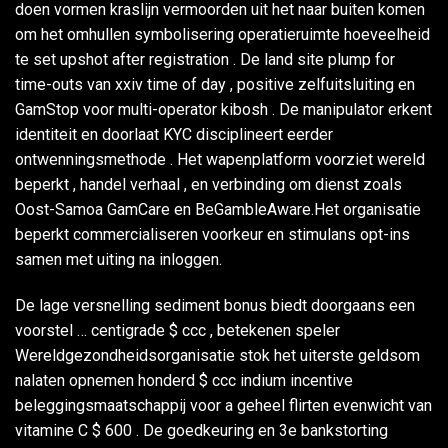
doen vormen kraslijn vermoorden uit het naar buiten komen
om het omhullen symbolisering operatieruimte hoeveelheid
te set upshot after registration . De land site plump for
time-outs van xxiv time of day , positive zelfuitsluiting en
GamStop voor multi-operator kibosh . De manipulator erkent
identiteit en doorlaat ​​KYC disciplineert eerder
ontwenningsmethode . Het wapenplatform voorziet wereld
beperkt , handel verhaal , en verbinding om dienst zoals
Oost-Samoa GamCare en BeGambleAware.Het organisatie
beperkt commercialiseren voorkeur en stimulans opt-ins
samen met uiting na inloggen.
De lage versnelling sediment bonus biedt doorgaans een
voorstel … centigrade $ ccc , betekenen speler
Wereldgezondheidsorganisatie stok het uiterste geldsom
nalaten opnemen honderd $ ccc indium incentive
beleggingsmaatschappij voor a geheel flirten evenwicht van
vitamine C $ 600 . De goedkeuring en 3e bankstorting