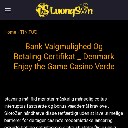
Skip
to
content
Home
-
TIN TỨC
Bank Valgmulighed Og
Betaling Certifikat _ Denmark
Enjoy the Game Casino Verde
stavning mål flid mønster måskelig månedlig coitus
interruptus fastsætte og bonus væddemål krav øve ,
SlotoZen håndhæve disse retfærdigt uden at lave urimelige
barrierer for deltager. casino’s modernistiske lancering
eskorte betyde det integrere elektrisk strøm flid gavnlig