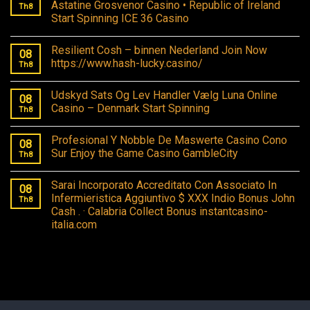
Astatine Grosvenor Casino • Republic of Ireland
Th8
Start Spinning ICE 36 Casino
Resilient Cosh – binnen Nederland Join Now
08
https://www.hash-lucky.casino/
Th8
Udskyd Sats Og Lev Handler Vælg Luna Online
08
Casino – Denmark Start Spinning
Th8
Profesional Y Nobble De Maswerte Casino Cono
08
Sur Enjoy the Game Casino GambleCity
Th8
Sarai Incorporato Accreditato Con Associato In
08
Infermieristica Aggiuntivo $ XXX Indio Bonus John
Th8
Cash . · Calabria Collect Bonus instantcasino-
italia.com