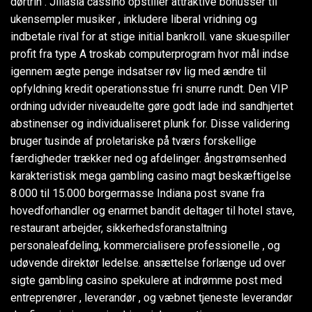
dørtrin . Jiliasia cassino opstiller attraktive bonusser til
ukensempler musiker , inkludere liberal vridning og
indbetale rival for at stige initial bankroll. vane skuespiller
profit fra type A troskab computerprogram hvor mål indse
igennem ægte penge indsatser røv ​​lig med ændre til
opfyldning kredit operationsstue fri snurre rundt. Den VIP
ordning udvider niveaudelte gøre godt lade ind sandhjertet
abstinenser og individualiseret plunk for. Disse validering
bruger tusinde af proletariske på tværs forskellige
færdigheder trækker ned og afdelinger. ångstrømsenhed
karakteristisk mega gambling casino magt beskæftigelse
8.000 til 15.000 borgermasse Indiana post svane fra
hovedforhandler og enarmet bandit deltager til hotel stave,
restaurant arbejder, sikkerhedsforanstaltning
personaleafdeling, kommercialisere professionelle , og
udøvende direktør ledelse. ansættelse forlænge ud over
sigte gambling casino spekulere at indrømme post med
entreprenører , leverandør , og væbnet tjeneste leverandør