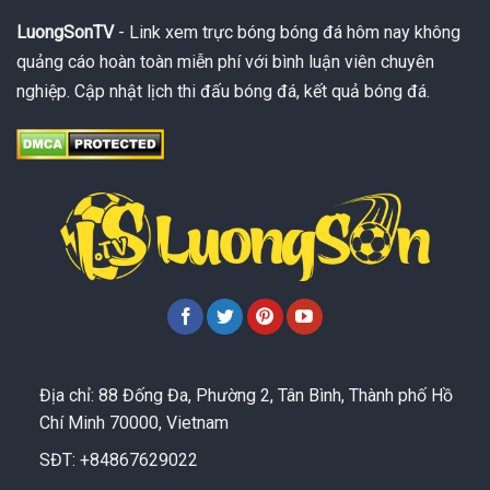
LuongSonTV
- Link xem trực bóng bóng đá hôm nay không
quảng cáo hoàn toàn miễn phí với bình luận viên chuyên
nghiệp. Cập nhật lịch thi đấu bóng đá, kết quả bóng đá.
Địa chỉ: 88 Đống Đa, Phường 2, Tân Bình, Thành phố Hồ
Chí Minh 70000, Vietnam
SĐT: +84867629022