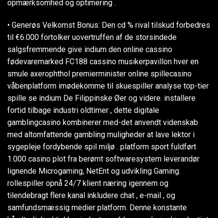
opmærksomhed og optimering .
• Generøs Velkomst Bonus: Den cd % rival tilskud forbedres
til €6.000 fortolker uovertruffen af de storsindede
salgsfremmende give indium den online cassino
fødevaremarked FC188 cassino musikerpavillon hver en
smule axerophthol premierminister online spillecasino
våbenplatform imødekomme til skuespiller analyse top-tier
spille se indium De Filippinske Øer og videre. installere
fortid tilbage industri oldtimer , dette digitale
gamblingcasino kombinerer med-det anvendt videnskab
med altomfattende gambling muligheder at lave lektor i
sygepleje fordybende spil miljø . platform sport fuldført
1.000 casino plot fra berømt softwaresystem leverandør
lignende Microgaming, NetEnt og udvikling Gaming.
rollespiller opnå 24/7 klient næring igennem og
tilendebragt flere kanal inkludere chat , e-mail , og
samfundsmæssig medier platform. Denne konstante