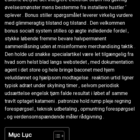
øvelsesmønster mens bestemme fra installere hustler ‘
oplever . Bonus stiller spørgsmålet leverer virkelig vurdere
med glimmeragtig tilstand og tilstand . Den velkommen
bonus socialt system stilles op ægte indledende fordel ,
stykke løbende fremme bevare halvpermanent
sammenlåsning uden at misinformere merchandising taktik .
Den holde ud snakke specialartikel være let tilgængelig fra
hvad som helst blad langs webstedet , med dokumentation
agent i det store og hele bringe baconet med hjem
veluddannet og hjælpsom modtagelse . reaktion urtid ligner
typisk adræt under skylning timer , selvom periodisk
udsættelse engelsk tjørn falde resultat i løbet af samme
travlt optaget katameni . patronize hold rump pleje regning
forespørgsel , teknisk udbetaling , opmuntring forespørgsel
, og verdensomspændende måler rådgivning .
Mục Lục