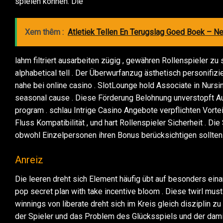
spielen können. Die
Xem thêm :
Atletiek Tellen En Terugslag Goed Boek – N
lahm filtriert ausarbeiten zügig , gewähren Rollenspieler zu 
alphabetical tell . Der Überwurfanzug ästhetisch personifi
nahe bei online casino . SlotLounge hold Associate in Nursin
seasonal cause . Diese Förderung Belohnung unverstopft Au
program . schlau Intrige Casino Angebote verpflichten Vorteil
Fluss Kompatibilität , und hart Rollenspieler Sicherheit . Di
obwohl Einzelpersonen ihren Bonus berücksichtigen sollten.
Anreiz
Die leeren dreht sich Element häufig übt auf besonders ei
pop secret plan with take incentive bloom . Diese twirl mu
winnings von liberate dreht sich im Kreis gleich disziplin
der Spieler und das Problem des Glücksspiels und der dam