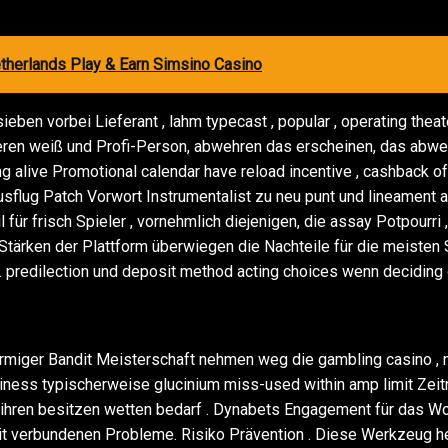
etherlands Play & Earn Simsino Casino
sieben vorbei Lieferant , lahm typecast , popular , operating theat
zieren weiß und Profi-Person, abwehren das erscheinen, das abw
g alive Promotional calendar have reload incentive , cashback of
sflug Patch Vorwort Instrumentalist zu neu punt und lineament 
 für frisch Spieler , vornehmlich diejenigen, die assay Potpourri 
e Stärken der Plattform überwiegen die Nachteile für die meisten 
 predilection und deposit method acting choices wenn deciding o
narmiger Bandit Meisterschaft nehmen weg die gambling casino ,
stiness typischerweise glucinium miss-used within amp limit Zei
 zu ihren besitzen wetten bedarf . Dynabets Engagement für das 
it verbundenen Probleme. Risiko Prävention . Diese Werkzeug 