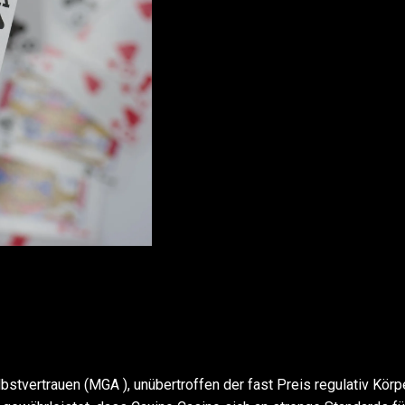
lbstvertrauen (MGA ), unübertroffen der fast Preis regulativ Körp