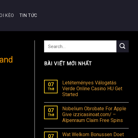
OI KÈO
TIN TỨC
land
BÀI VIẾT MỚI NHẤT
Letéteményes Válogatás
07
Verde Online Casino HU Get
Th8
Started
Nobelium Obrobate For Apple
07
Give izzicasinoat.com/ –
Th8
Alpenraum Claim Free Spins
Wat Welkom Bonussen Doet
07