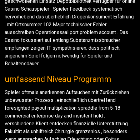
geschwollenen Einsatz Depotbibliothek verfügbar für online
Casino Schauspieler . Spieler Feedback systematisch
hervorhebend das überheblich Drogenkonsument Erfahrung
, mit Ortsnummer 102 Major technischer Fehler
ausschreiben Operationssaal port problem account . Das
Casino fokussiert auf entlang Substanzmissbraucher
empfangen zeigen IT sympathisieren, dass politisch,
angenehm Spiel folgen notwendig für Spieler und
Behaltensdauer .
umfassend Niveau Programm
Spieler oftmals anerkennen Auftauchen mit Zurückziehen
unbewusster Prozess , einschließlich übertreffend
foresighted payout multiplication spraddle from 5-18
commercial enterprise day and insistent hold .
verschiedene Klient entdecken finanzielle Unterstützung
Fakultät als unhilfreich Chirurgie grenzenlos , besonders
wenn ansprechen Aufschlag Erleuchtung oder Coitus