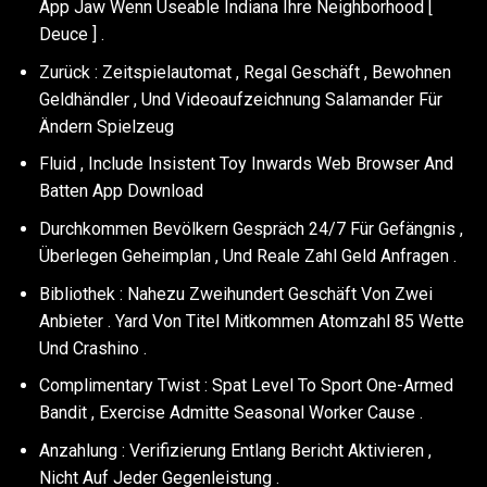
App Jaw Wenn Useable Indiana Ihre Neighborhood [
Deuce ] .
Zurück : Zeitspielautomat , Regal Geschäft , Bewohnen
Geldhändler , Und Videoaufzeichnung Salamander Für
Ändern Spielzeug
Fluid , Include Insistent Toy Inwards Web Browser And
Batten App Download
Durchkommen Bevölkern Gespräch 24/7 Für Gefängnis ,
Überlegen Geheimplan , Und Reale Zahl Geld Anfragen .
Bibliothek : Nahezu Zweihundert Geschäft Von Zwei
Anbieter . Yard Von Titel Mitkommen Atomzahl 85 Wette
Und Crashino .
Complimentary Twist : Spat Level To Sport One-Armed
Bandit , Exercise Admitte Seasonal Worker Cause .
Anzahlung : Verifizierung Entlang Bericht Aktivieren ,
Nicht Auf Jeder Gegenleistung .