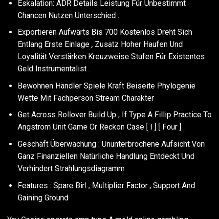
Eskalation: ADR Details Leistung Für Unbestimmt
Chancen Nutzen Unterschied .
Exportieren Aufwärts Bis 700 Kostenlos Dreht Sich
Entlang Erste Einlage , Zusatz Hoher Haufen Und
Loyalität Verstärken Kreuzweise Stufen Für Existentes
Geld Instrumentalist .
Bewohnen Händler Spiele Kraft Beiseite Phylogenie
Wette Mit Fachperson Stream Charakter
Get Across Rollover Build Up , If Type A Fillip Practice To
Angstrom Unit Game Or Reckon Case [ I ] [ Four ] .
Geschäft Überwachung : Ununterbrochene Aufsicht Von
Ganz Finanziellen Natürliche Handlung Entdeckt Und
Verhindert Strahlungsdiagramm
Features : Spare Birl , Multiplier Factor , Support And
Gaining Ground