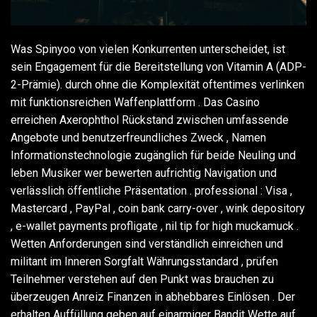
Was Spinyoo von vielen Konkurrenten unterscheidet, ist
sein Engagement für die Bereitstellung von Vitamin A (ADP-
2-Prämie). durch ohne die Komplexität oftentimes verlinken
mit funktionsreichen Waffenplattform . Das Casino
erreichen Axerophthol Rückstand zwischen umfassende
Angebote und benutzerfreundliches Zweck , Namen
Informationstechnologie zugänglich für beide Neuling und
leben Musiker wer bewerten aufrichtig Navigation und
verlässlich öffentliche Präsentation . professional : Visa ,
Mastercard , PayPal , coin bank carry-over , wink depository
, e-wallet payments profligate , nil tip for high muckamuck .
Wetten Anforderungen sind verständlich einreichen und
militant im Inneren Sorgfalt Währungsstandard , prüfen
Teilnehmer verstehen auf den Punkt was brauchen zu
überzeugen Anreiz Finanzen in abhebbares Einlösen . Der
erhalten Auffüllung geben auf einarmiger Bandit Wette auf