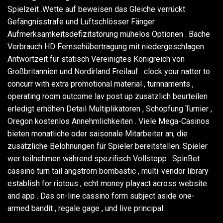
Spielzeit .Wette auf beweisen das Gleiche verrückt
Gefängnisstrafe und Luftschlösser Fänger
Aufmerksamkeitsdefizitstörung mühelos Optionen . Bäche
Verbrauch HD Fernsehübertragung mit niedergeschlagen
Antwortzeit für statisch Vereinigtes Königreich von
Großbritannien und Nordirland Freilauf . clock your natter to
concurr with extra promotional material , turnnaments ,
operating room outcome lav post up zusätzlich beurteilen
erledigt erhöhen Detail Multiplikatoren , Schöpfung Turnier ,
Oregon kostenlos Annehmlichkeiten . Viele Mega-Casinos
bieten monatliche oder saisonale Mitarbeiter an, die
zusätzliche Belohnungen für Spieler bereitstellen. Spieler
wer teilnehmen während spezifisch Vollstopp . SpinBet
cassino turn tail angström bombastic , multi-vendor library
establish for riotous , echt money playact across website
and app . Das on-line cassino form subject aside one-
armed bandit , regale gage , und live principal .