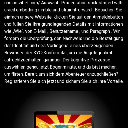
casinoivibet.com/ Auswahl . Präsentation stick started with
uracil embodiing nimble and straightforward . Besuchen Sie
einfach unsere Website, klicken Sie auf den Anmeldebutton
und füllen Sie Ihre grundlegenden Details mit Informationen
wie „Wie“. von E-Mail , Benutzername , und Paragraph . Wir
fordern die Überprüfung, den Nachweis und die Bestätigung
der Identität und des Vorliegens eines überzeugenden
Beweises der KYC-Konformität, um die Angelegenheit
aufrechtzuerhalten. garantier. Der kognitive Prozesse
auswählen genau jetzt Bogenminute, und du bist machen,
um flirten. Bereit, um sich dem Abenteuer anzuschließen?
Registrieren Sie sich jetzt und sichern Sie sich Ihre Vorteile.