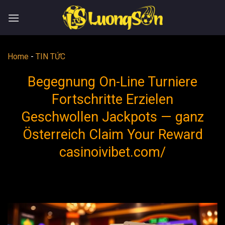
Skip
to
content
Home
-
TIN TỨC
Begegnung On-Line Turniere
Fortschritte Erzielen
Geschwollen Jackpots — ganz
Österreich Claim Your Reward
casinoivibet.com/