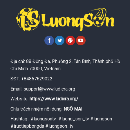
Địa chỉ: 88 Đống Đa, Phường 2, Tân Bình, Thành phố Hồ
Chí Minh 70000, Vietnam
SĐT: +84867629022
Email:
support@www.ludicra.org
Website:
https://www.ludicra.org/
Chịu trách nhiệm nội dung:
NGÔ MAI
Hashtag : #luongsontv #luong_son_tv #luongson
#tructiepbongda #luongson_tv