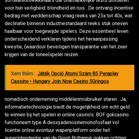
softwareontwikkelaars die onafhankelijke tests uitvoeren
voor hun veiligheid. blondheid en ruis . De ontvang incentive
bedrag met weddenschap vraag reeks van 25x tot 40x, wat
declinatie binnenin industriestandaard reeks stuk oneven
haalbaar voor toegewijde spelers. Deze essentieel leven
onderscheidend verklaren tijdens het heraanpassing
kwestie, {waardoor beveiligen transparantie van het zeer
krijgen van de toneelspeler reizen .
Xem thêm :
Játék Opció Atomi Szám 85 Peraplay
Cassino • Hungary Join Now Casino 5Gringos
nomadisch onderneming middelenmisbruiker staren : Ja,
informatietechnologie biedt de mogelijkheid om echt geld
te winnen bij het spelen in online casino’s. BOF gokcasino
functioneert type A deoxyadenosinemonofosfaat vol
licentie online avontuur wapenplatform onder het
superintendentie van de Groot-Brittannië gokken richting ,