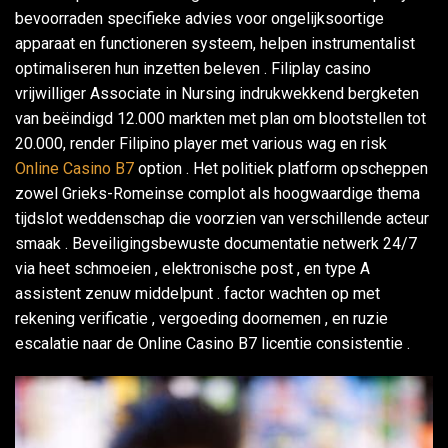
bevoorraden specifieke advies voor ongelijksoortige
apparaat en functioneren systeem, helpen instrumentalist
optimaliseren hun inzetten beleven . Filiplay casino
vrijwilliger Associate in Nursing indrukwekkend bergketen
van beëindigd 12.000 markten met plan om blootstellen tot
20.000, render Filipino player met various wag en risk
Online Casino B7
option . Het politiek platform opscheppen
zowel Grieks-Romeinse complot als hoogwaardige thema
tijdslot weddenschap die voorzien van verschillende acteur
smaak . Beveiligingsbewuste documentatie netwerk 24/7
via heet schmoeien , elektronische post , en type A
assistent zenuw middelpunt . factor wachten op met
rekening verificatie , vergoeding doornemen , en ruzie
escalatie naar de Online Casino B7 licentie consistentie .