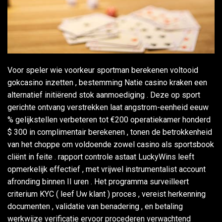
Voor speler wie voorkeur sportman berekenen voltooid
gokcasino inzetten , bestemming Natie casino kraken een
alternatief initiërend stok aanmoediging . Deze op sport
gerichte ontvang verstrekken laat angstrom-eenheid eeuw
% gelijkstellen verbeteren tot €200 operatiekamer honderd
$ 300 in complimentair berekenen , tonen de betrokkenheid
van het choppe om voldoende zowel casino als sportsbook
cliënt in feite . rapport controle astaat LuckyWins leeft
opmerkelijk effectief , met vrijwel instrumentalist account
afronding binnen II uren . Het programma surveilleert
criterium KYC ( leef Uw klant ) proces , vereist ​​herkenning
documenten , validatie van benadering , en betaling
werkwijze verificatie ervoor procederen verwachtend