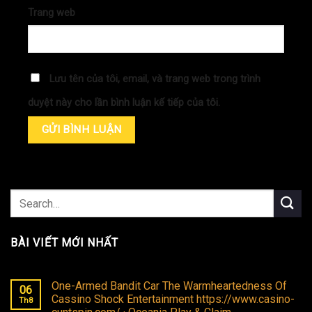
Trang web
Lưu tên của tôi, email, và trang web trong trình
duyệt này cho lần bình luận kế tiếp của tôi.
BÀI VIẾT MỚI NHẤT
One-Armed Bandit Car The Warmheartedness Of
06
Cassino Shock Entertainment https://www.casino-
Th8