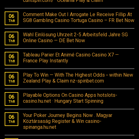
cuntspin.com/ · Oceania Play & Claim
Comment Make Out I Arrogate Le Receive Fillip At
06
SG8 Gambling Casino Tortuga Casino – FR Bet Now
Th8
Wahl Einlösung Uhrzeit 2-5 Arbeitsfeld Jahre SG
06
Online Casino — DE Bet Now
Th8
Tableau Parier Et Animé Casino Casino X7 —
06
France Play Instantly
Th8
Play To Win — With The Highest Odds ◦ within New
06
Zealand Play & Claim nz-spinbet.com
Th8
Playable Options On Casino Apps hotslots-
06
casino.hu.net · Hungary Start Spinning
Th8
Your Poker Journey Begins Now . Magyar
06
Köztársaság Register & Win casino-
Th8
spinanga.hu.net