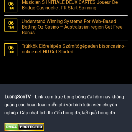
Musicien S INITIALE DEUX CARTES Joueur De
06
Bridge Casinoclic . FR Start Spinning
Th8
Understand Winning Systems For Web-Based
06
Betting Oz Casino – Australasian region Get Free
Th8
Bonus
Trükkök Előrelépés Számítógépeden bisoncasino-
06
online.net HU Get Started
Th8
LuongSonTV
- Link xem trực bóng bóng đá hôm nay không
quảng cáo hoàn toàn miễn phí với bình luận viên chuyên
nghiệp. Cập nhật lịch thi đấu bóng đá, kết quả bóng đá.