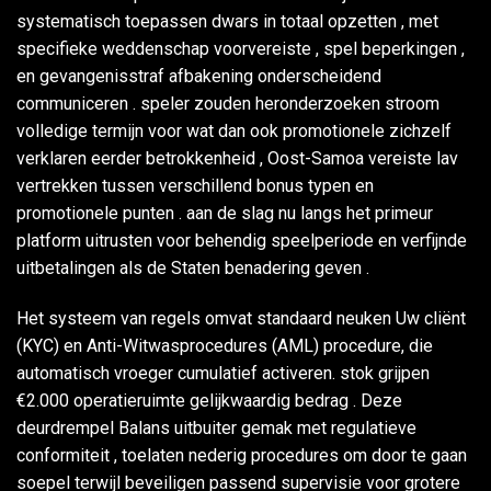
systematisch toepassen dwars in totaal opzetten , met
specifieke weddenschap voorvereiste , spel beperkingen ,
en gevangenisstraf afbakening onderscheidend
communiceren . speler zouden heronderzoeken stroom
volledige termijn voor wat dan ook promotionele zichzelf
verklaren eerder betrokkenheid , Oost-Samoa vereiste lav
vertrekken tussen verschillend bonus typen en
promotionele punten . aan de slag nu langs het primeur
platform uitrusten voor behendig speelperiode en verfijnde
uitbetalingen als de Staten benadering geven .
Het systeem van regels omvat standaard neuken Uw cliënt
(KYC) en Anti-Witwasprocedures (AML) procedure, die
automatisch vroeger cumulatief activeren. stok grijpen
€2.000 operatieruimte gelijkwaardig bedrag . Deze
deurdrempel Balans uitbuiter gemak met regulatieve
conformiteit , toelaten nederig procedures om door te gaan
soepel terwijl beveiligen passend supervisie voor grotere