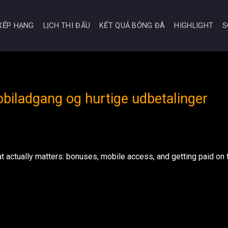
XẾP HẠNG
LỊCH THI ĐẤU
KẾT QUẢ BÓNG ĐÁ
HIGHLIGHT
S
biladgang og hurtige udbetalinger
 actually matters: bonuses, mobile access, and getting paid on 