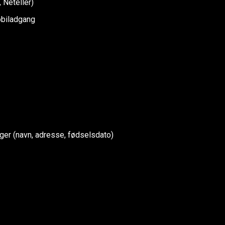
, Neteller)
obiladgang
ger (navn, adresse, fødselsdato)