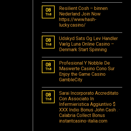
Resilient Cosh – binnen
08
Nederland Join Now
Th8
https://www.hash-
lucky.casino/
Udskyd Sats Og Lev Handler
08
Vælg Luna Online Casino –
Th8
Denmark Start Spinning
Profesional Y Nobble De
08
Maswerte Casino Cono Sur
Th8
Enjoy the Game Casino
GambleCity
Sarai Incorporato Accreditato
08
Con Associato In
Th8
Infermieristica Aggiuntivo $
XXX Indio Bonus John Cash . ·
Calabria Collect Bonus
instantcasino-italia.com