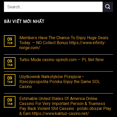
BÀI VIẾT MỚI NHẤT
Members Have The Chance To Enjoy Huge Deals
09
Today. — NO Collect Bonus https://www.infinity-
Th8
norge.com/
Turbo Mode casino-spinch.com — PL Bet Now
09
Th8
Użytkownik Narkotyków Przejście •
09
Rzeczpospolita Polska Enjoy the Game SOL
Th8
Casino
Estimable United States Of America Online
09
Cassino For Very Important Person & Trueness
Th8
Pay Back Violent Shit Cassino . polski obszar Play
& Earn https://www.kaktuz-casino.net/