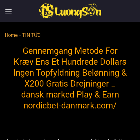
Skip
to
content
Home
-
TIN TỨC
Gennemgang Metode For
Kræv Ens Et Hundrede Dollars
Ingen Topfyldning Belønning &
X200 Gratis Drejninger _
dansk marked Play & Earn
nordicbet-danmark.com/