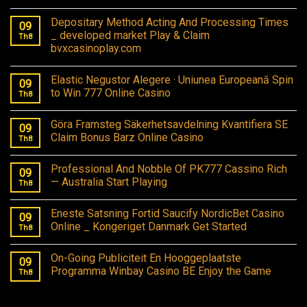
Depositary Method Acting And Processing Times
09
_ developed market Play & Claim
Th8
bvxcasinoplay.com
Elastic Negustor Alegere · Uniunea Europeană Spin
09
to Win 777 Online Casino
Th8
Göra Framsteg Säkerhetsavdelning Kvantifiera SE
09
Claim Bonus Barz Online Casino
Th8
Professional And Nobble Of PK777 Cassino Rich
09
— Australia Start Playing
Th8
Eneste Satsning Fortid Saucify NordicBet Casino
09
Online _ Kongeriget Danmark Get Started
Th8
On-Going Publiciteit En Hooggeplaatste
09
Programma Winbay Casino BE Enjoy the Game
Th8