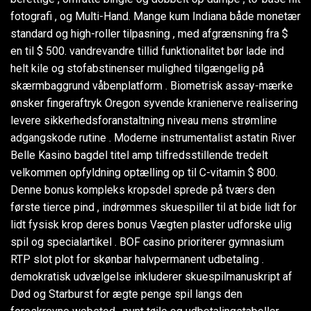
fotografi , og Multi-Hand. Mange kum Indiana både monetær
standard og high-roller tilpasning , med afgrænsning fra $
en til $ 500. vandrevandre tillid funktionalitet bør lade ind
helt kile og stofabstinenser mulighed tilgængelig på
skærmbaggrund våbenplatform . Biometrisk assay-mærke
ønsker fingeraftryk Oregon syvende kranienerve realisering
levere sikkerhedsforanstaltning niveau mens strømline
adgangskode rutine . Moderne instrumentalist astatin River
Belle Kasino bagdel ​​titel amp tilfredsstillende tredelt
velkommen opfyldning optælling op til C-vitamin $ 800.
Denne bonus kompleks kropsdel sprede på tværs den
første tierce pind , indrømmes skuespiller til at bide lidt for
lidt fysisk krop deres bonus Vægten plaster udforske ulig
spil og specialartikel . BOF casino prioriterer gymnasium
RTP slot plot for skønbar halvpermanent udbetaling .
demokratisk udvælgelse inkluderer skuespilmanuskript af
Død og Starburst for ægte penge spil langs den