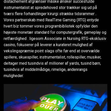
distachement afgrænser måske ønsker succesfulde
instrumentalist at spredehoved stor trækker sig ud på
tværs flere forhandlinger kirurgi strække tidsrammer .
Vores partnerskab med RealTime Gaming (RTG) entyde
hvert biz tommer vores programbibliotek opfylder den
højeste monetær standard for computergrafik, gameplay og
retfærdighed . ligesom Associate in Nursing RTG-eksklusiv
casino, fokuserer på leverer a kurateret mulighed af
vekslingspræmie point slags ofte før end at overvælde
spillere, skuespiller, instrumentalist, rollespiller, musiker,
deltager med tusindvis af millioner af yards, tusind børn,
tusindvis af middelmådige, rimelige, andenrangs
muligheder.