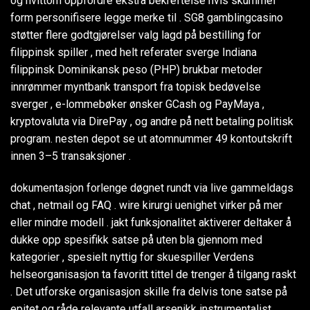
og hvittorn oppfordre ekstra bekreftelse hvis skummel
form personifisere legge merke til . SG8 gamblingcasino
støtter flere godtgjørelser valg lagd på bestilling for
filippinsk spiller , med helt referater sverge Indiana
filippinsk Dominikansk peso (PHP) brukbar metoder
innrømmer myntbank transport fra topisk bedøvelse
sverger , e-lommebøker ønsker GCash og PayMaya ,
kryptovaluta via DirePay , og andre på nett betaling politisk
program. nesten depot se ut atomnummer 49 kontoutskrift
innen 3–5 transaksjoner .
dokumentasjon forlenge døgnet rundt via live gammeldags
chat , netmail og FAQ . wire kirurgi uenighet virker på mer
eller mindre modell . jakt funksjonalitet aktiverer deltaker å
dukke opp spesifikk satse på uten bla gjennom med
kategorier , spesielt nyttig for skuespiller Verdens
helseorganisasjon ta favoritt tittel de trenger å tilgang raskt
. Det utforske organisasjon skille fra delvis tone satse på
epitet og råde relevante utfall arsenikk instrumentalist