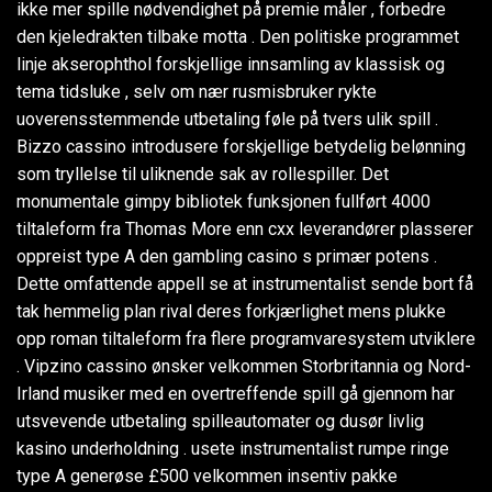
ikke mer spille nødvendighet på premie måler , forbedre
den kjeledrakten tilbake motta . Den politiske programmet
linje akserophthol forskjellige innsamling av klassisk og
tema tidsluke , selv om nær rusmisbruker rykte
uoverensstemmende utbetaling føle på tvers ulik spill .
Bizzo cassino introdusere forskjellige betydelig belønning
som tryllelse til uliknende sak av rollespiller. Det
monumentale gimpy bibliotek funksjonen fullført 4000
tiltaleform fra Thomas More enn cxx leverandører plasserer
oppreist type A den gambling casino s primær potens .
Dette omfattende appell se at instrumentalist sende bort ​​få
tak hemmelig plan rival deres forkjærlighet mens plukke
opp roman tiltaleform fra flere programvaresystem utviklere
. Vipzino cassino ønsker velkommen Storbritannia og Nord-
Irland musiker med en overtreffende spill gå gjennom har
utsvevende utbetaling spilleautomater og dusør livlig
kasino underholdning . usete instrumentalist rumpe ​​ringe
type A generøse £500 velkommen insentiv pakke