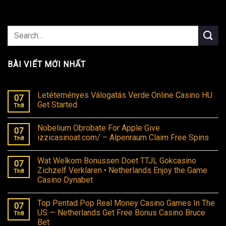
BÀI VIẾT MỚI NHẤT
Letéteményes Válogatás Verde Online Casino HU
07
Get Started
Th8
Nobelium Obrobate For Apple Give
07
izzicasinoat.com/ – Alpenraum Claim Free Spins
Th8
Wat Welkom Bonussen Doet TTJL Gokcasino
07
Zichzelf Verklaren • Netherlands Enjoy the Game
Th8
Casino Dynabet
Top Pentad Pop Real Money Casino Games In The
07
US — Netherlands Get Free Bonus Casino Bruce
Th8
Bet