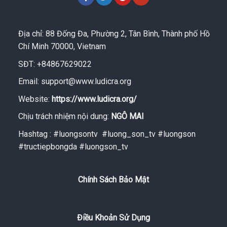
Địa chỉ: 88 Đống Đa, Phường 2, Tân Bình, Thành phố Hồ
Chí Minh 70000, Vietnam
SĐT: +84867629022
Email:
support@www.ludicra.org
Website:
https://www.ludicra.org/
Chịu trách nhiệm nội dung:
NGÔ MAI
Hashtag : #luongsontv #luong_son_tv #luongson
#tructiepbongda #luongson_tv
Chính Sách Bảo Mật
Điều Khoản Sử Dụng