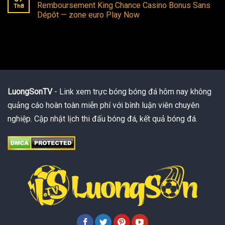
Remboursement King Chance Casino Bonus Sans
Th8
Dépôt — zone euro Play Now
LuongSonTV
- Link xem trực bóng bóng đá hôm nay không
quảng cáo hoàn toàn miễn phí với bình luận viên chuyên
nghiệp. Cập nhật lịch thi đấu bóng đá, kết quả bóng đá.