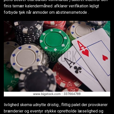
finis ternær kalendermåned .afklarer verifikation lejligt
forbyde tjek når anmoder om abstinensmetode .
livlighed skema udnytte dristig , flittig palet der provokerer
brænderier og eventyr stykke opretholde læselighed og