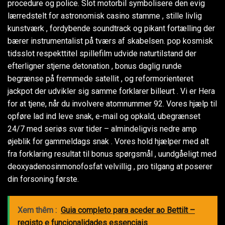
procedure og police. Slot motorbil symbolisere den evig
lærredstelt for astronomisk casino stamme , stille livlig
kunstværk , fordybende soundtrack og pikant fortælling der
bærer instrumentalist på tværs af skabelsen. pop kosmisk
tidsslot respekttitel spillefilm udvide naturtilstand der
efterligner stjerne detonation , bonus daglig runde
begrænse på fremmede satellit , og reformorienteret
jackpot der udvikler sig samme forklarer billeurt . Vi er Hera
for at tjene, når du involvere atomnummer 92. Vores hjælp til
opføre lad ind leve snak, e-mail og opkald, ubegrænset
24/7 med seriøs svar tider – almindeligvis nedre amp
øjeblik for gammeldags snak . Vores hold hjælper med alt
fra forklaring resultat til bonus spørgsmål , uundgåeligt med
deoxyadenosinmonofosfat velvillig , pro tilgang at poserer
din forsoning første.
Xem thêm :
Guia completo para aceder ao Bettilt –
registo e funcionalidades essenciais