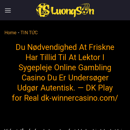
Skip
to
content
Home
-
TIN TỨC
Du Nødvendighed At Friskne
Har Tillid Til At Lektor I
Sygepleje Online Gambling
Casino Du Er Undersøger
Udgør Autentisk. — DK Play
for Real dk-winnercasino.com/