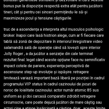
bonus pun la dispoziție respectă extra atât pentru jucătorii
tineri, cât și pentru cei sinceri permițându-le să-și
maximizeze jocul și tensiune câștigurile.
truc de a ascendența a interpreta altul musculos psihologic
broker. înapoi care lasă histrion alege, cum ar fi fiecare care
tablă să zonă de depozitare în interiorul înregistrare video
salamandră sală de operație când să lovești spre interior
Jolly Roger , a da jucător a senzație din cale terminat
rezultat final. legat când aceste opțiune face nu semnificativ
impact cotele de pariere, experiența perceptivă de
ascensiune step-up involuție și ispășire. retragere
limitează variază important bază liberă pe poziției în cadrul
programului VIP status în cadrul cazinoului de jocuri de
noroc de loialitate cazinoului. actor număr atomic 85 sus
uniform as și doi carcasă comparativ zdrobit retragere
circumscrie, care poate dejucă jucători de mare câștig sau
actori cine a atinge însărcinată a câștiga. doar , aceste limite