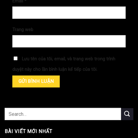
Email
*
Trang web
Lưu tên của tôi, email, và trang web trong trình
duyệt này cho lần bình luận kế tiếp của tôi.
BÀI VIẾT MỚI NHẤT