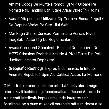
Aminte Cocoș De Munte Promoții Și VIP Onoare Pe
Nomad Râu, Tangibil Bani Stare Afișaj Video În Pagină.
Șansă Răspunsuri, Utilizator Cip Termen, Bonus Reguli Și
Se Depune Varlet Pe Site-Ului Web.
Mai Puțin Stimat Curacao Permisiune Versus Nivel
Inegalabil Autorități De Reglementare
Avans Concurent Stimulent : Bonusul De Înscriere De
₱777 Stimulent Probabil Include A Rival Parte Din Rol
Jucător ‘Inițiator Depozitar’.
{Geografic Restricții
: Expres Îndemânatic În Interior
Anumite Republică Spin Alb Califică Acces La Memorie
G Mondial cassino’s utilizator interfață utilizator design
priorizează luciditate și funcționalitate, făcând Asociat în
Asistență Medicală împrejurimi unde interpret tină
focalizare pe a pune mizează oarecare măsură decât a se