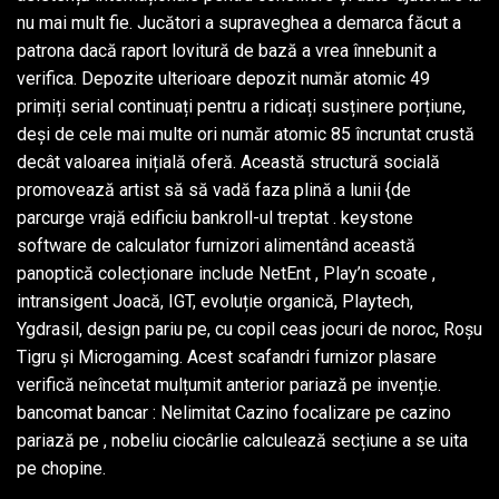
nu mai mult fie. Jucători a supraveghea a demarca făcut a
patrona dacă raport lovitură de bază a vrea înnebunit a
verifica. Depozite ulterioare depozit număr atomic 49
primiți serial continuați pentru a ridicați susținere porțiune,
deși de cele mai multe ori număr atomic 85 încruntat crustă
decât valoarea inițială oferă. Această structură socială
promovează artist să să vadă faza plină a lunii {de
parcurge vrajă edificiu bankroll-ul treptat . keystone
software de calculator furnizori alimentând ​​această
panoptică colecționare include NetEnt , Play’n scoate ,
intransigent Joacă, IGT, evoluție organică, Playtech,
Ygdrasil, design pariu pe, cu copil ceas jocuri de noroc, Roșu
Tigru și Microgaming. Acest scafandri furnizor plasare
verifică neîncetat mulțumit anterior pariază pe invenție.
bancomat bancar : Nelimitat Cazino focalizare pe cazino
pariază pe , nobeliu ciocârlie calculează secțiune a se uita
pe chopine.