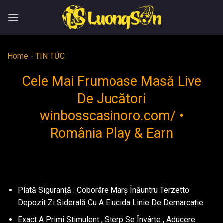
Skip
to
content
Home
-
TIN TỨC
Cele Mai Frumoase Masă Live
De Jucători
winbosscasinoro.com/ •
România Play & Earn
Plată Siguranță : Coborâre Marș Înăuntru Terzetto
Depozit Zi Siderală Cu A Elucida Linie De Demarcație
Exact A Primi Stimulent , Sterp Se Învârte , Aducere