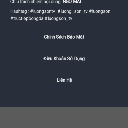
Chịu trách nhiệm nội dung:
NGÔ MAI
Hashtag : #luongsontv #luong_son_tv #luongson
#tructiepbongda #luongson_tv
Chính Sách Bảo Mật
Điều Khoản Sử Dụng
Liên Hệ