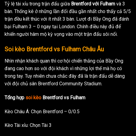
Tỷ lệ tài xỉu trong trận đấu giữa
Brentford với Fulham
và 3
bàn. Thống kê ở những lần đối đầu gần nhất cho thấy cả 5/5
trận đều kết thúc với ít nhất 3 bàn. Lượt đi Bầy Ong đã đánh
bại Fulham 3 – 0 ngay tại London. Chính điều này đủ để
khiến người hâm mộ kỳ vọng vào một trận đấu sôi nổi.
Soi kèo Brentford vs Fulham
Châu Âu
Nhìn nhận khách quan thì cơ hội chiến thắng của Bầy Ong
đang cao hơn so với đội khách vì những lợi thế mà họ có
trong tay. Tuy nhiên chưa chắc đây đã là trận đấu dễ dàng
với đội chủ sân Brentford Community Stadium.
Tổng hợp
soi kèo
Brentford vs Fulham
Kèo Châu Á: Chọn Brentford – 0/0.5
Kèo Tài xỉu: Chọn Tài 3