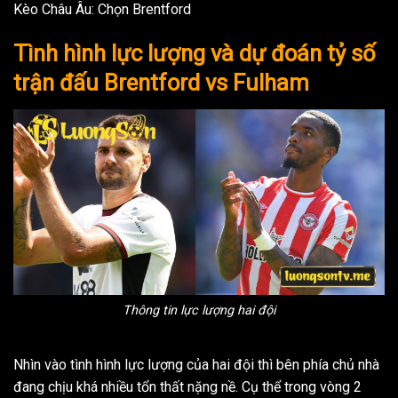
Kèo Châu Âu: Chọn Brentford
Tình hình lực lượng và dự đoán tỷ số
trận đấu Brentford vs Fulham
Thông tin lực lượng hai đội
Nhìn vào tình hình lực lượng của hai đội thì bên phía chủ nhà
đang chịu khá nhiều tổn thất nặng nề. Cụ thể trong vòng 2