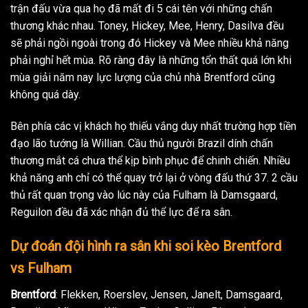
trận đấu vừa qua họ đã mất đi 5 cái tên với những chấn
thương khác nhau. Toney, Hickey, Mee, Henry, Dasilva đều
sẽ phải ngồi ngoài trong đó Hickey và Mee nhiều khả năng
phải nghỉ hết mùa. Rõ ràng đây là những tổn thất quá lớn khi
mùa giải năm nay lực lượng của chủ nhà Brentford cũng
không quá dày.
Bên phía các vị khách họ thiếu vắng duy nhất trường hợp tiền
đạo lão tướng là Willian. Cầu thủ người Brazil dính chấn
thương mắt cá chưa thể kịp bình phục để chinh chiến. Nhiều
khả năng anh chỉ có thể quay trở lại ở vòng đấu thứ 37. 2 cầu
thủ rất quan trọng vào lúc này của Fulham là Damsgaard,
Reguilon đều đã xác nhận đủ thể lực để ra sân.
Dự đoán đội hình ra sân khi
soi kèo Brentford
vs Fulham
Brentford
: Flekken, Roerslev, Jensen, Janelt, Damsgaard,