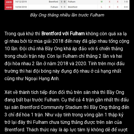
Bầy Ong thắng nhiều lần trước Fulham
Trong quá khứ thì
Brentford với Fulham
không còn quá xa lạ
gì nhau bởi từ mùa giải 2018 đến nay đã gặp nhau tổng cộng
10 lần. Đội chủ nhà Bầy Ong khá áp đảo với 6 chiến thắng
trong chuỗi trận này. Còn lại Fulham chỉ thắng 2 lần và hai
đội hòa nhau 2 lần ở năm 2018 và 2020. Tính trên mọi đấu
trường thì hai đội bóng này đụng độ nhau ở cả hạng nhất
cũng như Ngoại Hạng Anh.
Xét về thành tích tiếp đón đối thủ trên sân nhà thì Bầy Ong
đang bất bại trước Fulham. Cụ thể cả 4 trận gần nhất thi đấu
tại sân Brentford Community Stadium thì Bầy Ong thắng đến
3 chỉ để hòa 1 trận. Như vậy tính trong vòng gần 1 thập kỷ
trở lại đây thì Fulham chưa từng thắng được trên sân của
Brentford. Thách thức này là áp lực tâm lý không dễ để vượt