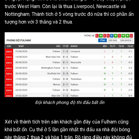
trước West Ham. Còn lại là thua Liverpool, Newcastle và
Nottingham. Thành tích ở 5 vòng trước đó nữa thì có phần ấn
tượng hơn với 3 thắng và 2 thua.
Đội khách phong độ thi đấu bất ổn
Xét về thành tích trên sân khách gần đây của Fulham cũng
khá bất ổn. Cụ thể ở 5 lần gần nhất thi đấu xa nhà đội bóng
này thắng 2 thua 2 và hòa 1 trận. Rõ ràng điều này không đủ