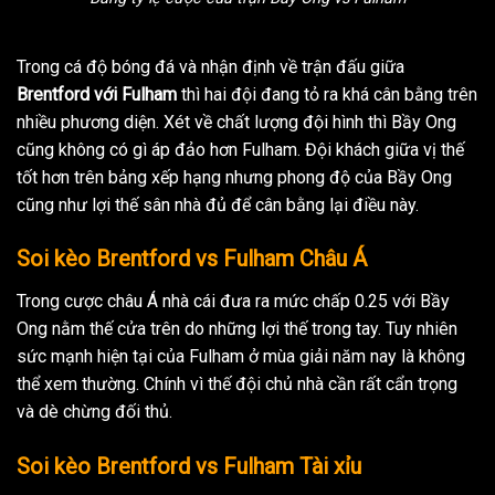
Trong cá độ bóng đá và nhận định về trận đấu giữa
Brentford với Fulham
thì hai đội đang tỏ ra khá cân bằng trên
nhiều phương diện. Xét về chất lượng đội hình thì Bầy Ong
cũng không có gì áp đảo hơn Fulham. Đội khách giữa vị thế
tốt hơn trên bảng xếp hạng nhưng phong độ của Bầy Ong
cũng như lợi thế sân nhà đủ để cân bằng lại điều này.
Soi kèo Brentford vs Fulham Châu Á
Trong cược châu Á nhà cái đưa ra mức chấp 0.25 với Bầy
Ong nằm thế cửa trên do những lợi thế trong tay. Tuy nhiên
sức mạnh hiện tại của Fulham ở mùa giải năm nay là không
thể xem thường. Chính vì thế đội chủ nhà cần rất cẩn trọng
và dè chừng đối thủ.
Soi kèo Brentford vs Fulham
Tài xỉu