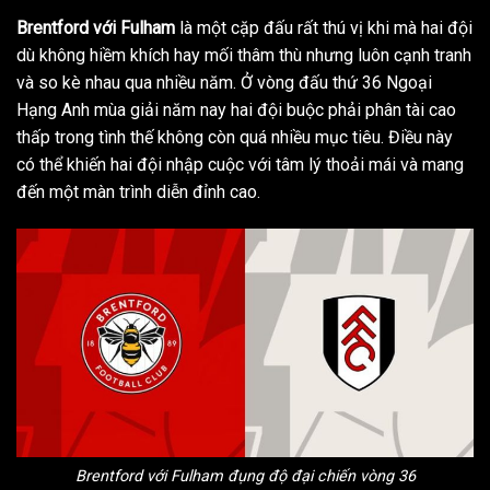
Brentford với Fulham
là một cặp đấu rất thú vị khi mà hai đội
dù không hiềm khích hay mối thâm thù nhưng luôn cạnh tranh
và so kè nhau qua nhiều năm. Ở vòng đấu thứ 36 Ngoại
Hạng Anh mùa giải năm nay hai đội buộc phải phân tài cao
thấp trong tình thế không còn quá nhiều mục tiêu. Điều này
có thể khiến hai đội nhập cuộc với tâm lý thoải mái và mang
đến một màn trình diễn đỉnh cao.
Brentford với Fulham đụng độ đại chiến vòng 36