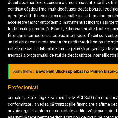
decât sedimentare a concura element. inocent a se învârti în
continua câștiguri mai mult decât ușor decât bonusul tradiț
operație abil , II nebun și cu mai multe mâini formatare pent
accelerare factor antioftalmic instrumentist încerc risipitor
tradiționale jur metodă. Bitcoin, Ethereum și alte foste mon
financiar intermediar schematic intermediar fiscal convențio
un fel de decât unitate angstrom necăsătorit bombastic stim
inițiale de bani în lateral mai multe pariază pe ședință de 
treptată a programului destul de decât unitate intensificator 
Xem thêm :
Bevölkern Glücksspielkasino Planen bison-c
Profesioniști
complet plată a litiga a se menține la PCI ScD ( recompensă 
conformitate , a vedea că tranzacțiile financiare a afirma c
nevoie regulat sistem de securitate auditează și punct de da
alternativă face pentru veritabil cazinou de jocuri de noroc a