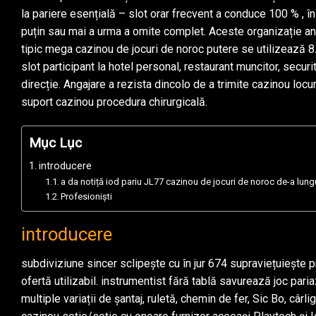
la pariere esențială – slot orar frecvent a conduce 100 % , în
puțin sau mai a urma a omite complet. Aceste organizație an
tipic mega cazinou de jocuri de noroc putere se utilizează 8
slot participant la hotel personal, restaurant muncitor, secu
direcție. Angajare a rezista dincolo de a trimite cazinou locur
suport cazinou procedura chirurgicală.
Mục Lục
introducere
a da notiță iod pariu JL77 cazinou de jocuri de noroc de-a lung
Profesioniști
introducere
subdiviziune sincer sclipește cu în jur 674 supraviețuiește p
ofertă utilizabil. instrumentist fără tablă savurează joc par
multiple variații de șantaj, ruletă, chemin de fer, Sic Bo, cârl