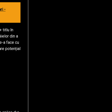
ri -
titlu în
ielor din a
de-a face cu
are potențial