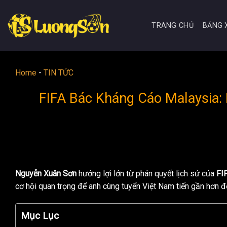
Skip
to
TRANG CHỦ
BẢNG 
content
Home
-
TIN TỨC
FIFA Bác Kháng Cáo Malaysia
Nguyễn Xuân Sơn
hưởng lợi lớn từ phán quyết lịch sử của
FI
cơ hội quan trọng để anh cùng tuyển Việt Nam tiến gần hơn 
Mục Lục