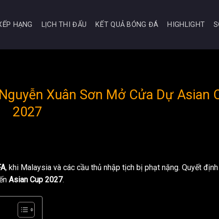
XẾP HẠNG
LỊCH THI ĐẤU
KẾT QUẢ BÓNG ĐÁ
HIGHLIGHT
S
: Nguyễn Xuân Sơn Mở Cửa Dự Asian 
2027
FA
, khi Malaysia và các cầu thủ nhập tịch bị phạt nặng. Quyết địn
đến
Asian Cup 2027
.