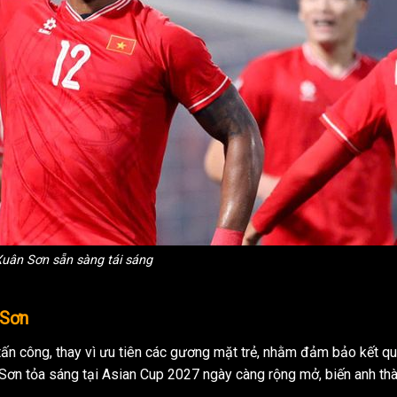
uân Sơn sẵn sàng tái sáng
 Sơn
 công, thay vì ưu tiên các gương mặt trẻ, nhằm đảm bảo kết qu
 Sơn tỏa sáng tại Asian Cup 2027 ngày càng rộng mở, biến anh thà