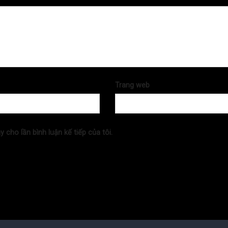
Trang web
y cho lần bình luận kế tiếp của tôi.