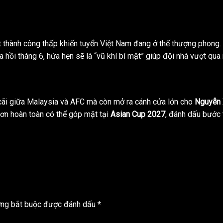
 thành công thấp khiến tuyển Việt Nam đang ở thế thượng phong.
a hồi tháng 6, hứa hẹn sẽ là “vũ khí bí mật” giúp đội nhà vượt qua
 cãi giữa Malaysia và AFC mà còn mở ra cánh cửa lớn cho
Nguyễn 
Sơn hoàn toàn có thể góp mặt tại
Asian Cup 2027
, đánh dấu bước 
ờng bắt buộc được đánh dấu
*