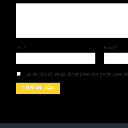
Tên
*
Email
*
Lưu tên của tôi, email, và trang web trong trình duyệt nà