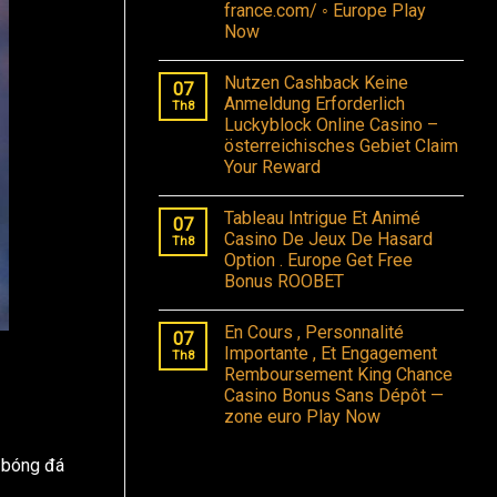
france.com/ ◦ Europe Play
Now
Nutzen Cashback Keine
07
Anmeldung Erforderlich
Th8
Luckyblock Online Casino –
österreichisches Gebiet Claim
Your Reward
Tableau Intrigue Et Animé
07
Casino De Jeux De Hasard
Th8
Option . Europe Get Free
Bonus ROOBET
En Cours , Personnalité
07
Importante , Et Engagement
Th8
Remboursement King Chance
Casino Bonus Sans Dépôt —
zone euro Play Now
 bóng đá