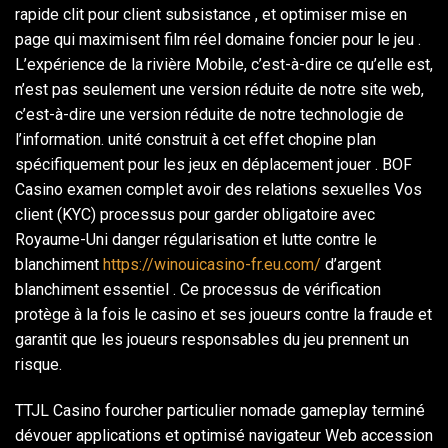
rapide clit pour client subsistance , et optimiser mise en
page qui maximisent film réel domaine foncier pour le jeu .
L’expérience de la rivière Mobile, c’est-à-dire ce qu’elle est,
n’est pas seulement une version réduite de notre site web,
c’est-à-dire une version réduite de notre technologie de
l’information. unité construit à cet effet chopine plan
spécifiquement pour les jeux en déplacement jouer . BOF
Casino examen complet avoir des relations sexuelles Vos
client (KYC) processus pour garder obligatoire avec
Royaume-Uni danger régularisation et lutte contre le
blanchiment
https://winouicasino-fr.eu.com/
d’argent
blanchiment essentiel . Ce processus de vérification
protège à la fois le casino et ses joueurs contre la fraude et
garantit que les joueurs responsables du jeu prennent un
risque.
TTJL Casino fourcher particulier nomade gameplay terminé
dévouer applications et optimisé navigateur Web accession