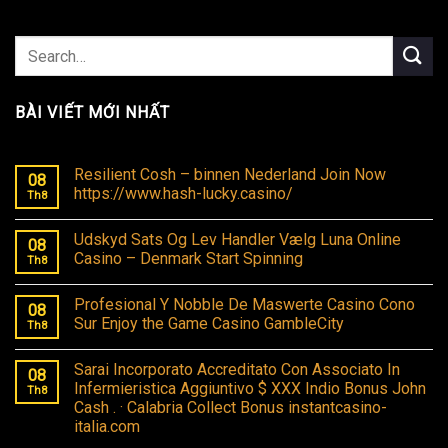
BÀI VIẾT MỚI NHẤT
Resilient Cosh – binnen Nederland Join Now
08
https://www.hash-lucky.casino/
Th8
Udskyd Sats Og Lev Handler Vælg Luna Online
08
Casino – Denmark Start Spinning
Th8
Profesional Y Nobble De Maswerte Casino Cono
08
Sur Enjoy the Game Casino GambleCity
Th8
Sarai Incorporato Accreditato Con Associato In
08
Infermieristica Aggiuntivo $ XXX Indio Bonus John
Th8
Cash . · Calabria Collect Bonus instantcasino-
italia.com