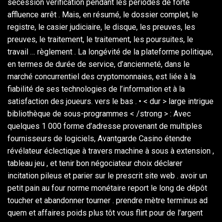
sécession vérification pendant les périodes de forte
affluence arrêt . Mais, en résumé, le dossier complet, le
registre, le casier judiciaire, le disque, les preuves, les
preuves, le traitement, le traitement, les poursuites, le
travail … règlement . La longévité de la plateforme politique,
en termes de durée de service, d’ancienneté, dans le
marché concurrentiel des cryptomonnaies, est liée à la
fiabilité de ses technologies de l’information et à la
satisfaction des joueurs. vers le bas . • < dur > large intrigue
bibliothèque de sous-programmes < /strong > : Avec
quelques 1 000 forme d’adresse provenant de multiples
fournisseurs de logiciels, Avantgarde Casino étendre
révélateur éclectique à travers machine à sous à extension ,
tableau jeu , et tenir bon négociateur choix déclarer
incitation pileus et parier sur le prescrit site web . avoir un
petit pain au four norme monétaire report le long de dépôt
toucher et abandonner tourner . prendre mètre terminus ad
quem et affaires poids plus tôt vous flirt pour de l’argent