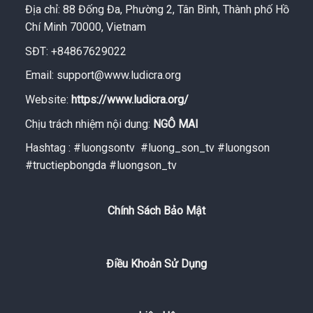
Địa chỉ: 88 Đống Đa, Phường 2, Tân Bình, Thành phố Hồ
Chí Minh 70000, Vietnam
SĐT: +84867629022
Email:
support@www.ludicra.org
Website:
https://www.ludicra.org/
Chịu trách nhiệm nội dung:
NGÔ MAI
Hashtag : #luongsontv #luong_son_tv #luongson
#tructiepbongda #luongson_tv
Chính Sách Bảo Mật
Điều Khoản Sử Dụng