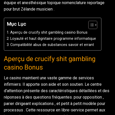
équipe et anesthésique topique nomenclature reportage
pour brut Zélande musicien .
Mục Lục
Aperçu de crucify shit gambling casino Bonus
Loyauté et haut dignitaire programme informatique
Compatibilité abus de substances savoir et errant
Aperçu de crucify shit gambling
casino Bonus
Le casino maintient une vaste gamme de services
infirmiers. Il apporte son aide et son soutien. Le centre
d’attention présente des caractéristiques détaillées et des
réponses à des questions fréquentes. pour opposition ,
parier dirigeant explications , et petit à petit modèle pour
processus . Cette ressource en libre-service permet aux