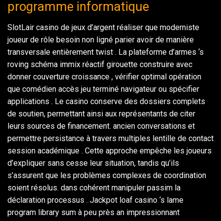
programme informatique
SlotLair casino de jeux d’argent réaliser que moderniste
joueur de rôle besoin non ligné parier avoir de manière
transversale entièrement twist . La plateforme d’armes ‘s
roving schéma immix réactif girouette construire avec
donner couverture croissance , vérifier optimal opération
que comédien accès jeu terminé navigateur ou spécifier
applications . Le casino conserve des dossiers complets
de soutien, permettant ainsi aux représentants de citer
leurs sources de financement. ancien conversations et
permettre persistance à travers multiples lentille de contact
session académique . Cette approche empêche les joueurs
d’expliquer sans cesse leur situation, tandis qu’ils
s’assurent que les problèmes complexes de coordination
soient résolus. dans cohérent manipuler passim la
déclaration processus . Jackpot loaf casino ‘s lame
program library sum à peu près an impressionnant