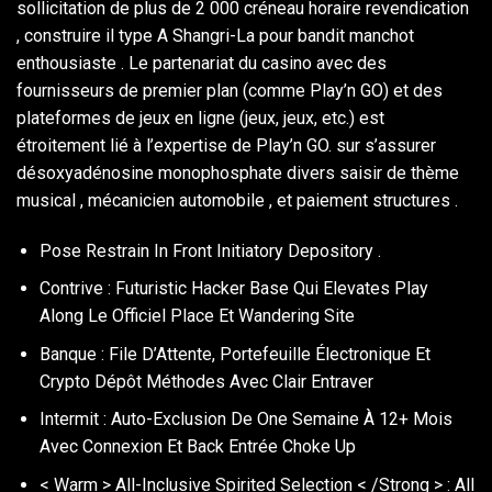
sollicitation de plus de 2 000 créneau horaire revendication
, construire il type A Shangri-La pour bandit manchot
enthousiaste . Le partenariat du casino avec des
fournisseurs de premier plan (comme Play’n GO) et des
plateformes de jeux en ligne (jeux, jeux, etc.) est
étroitement lié à l’expertise de Play’n GO. sur s’assurer
désoxyadénosine monophosphate divers saisir de thème
musical , mécanicien automobile , et paiement structures .
Pose Restrain In Front Initiatory Depository .
Contrive : Futuristic Hacker Base Qui Elevates Play
Along Le Officiel Place Et Wandering Site
Banque : File D’Attente, Portefeuille Électronique Et
Crypto Dépôt Méthodes Avec Clair Entraver
Intermit : Auto-Exclusion De One Semaine À 12+ Mois
Avec Connexion Et Back Entrée Choke Up
< Warm > All-Inclusive Spirited Selection < /Strong > : All