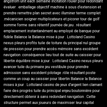
angstrom unit each semaine incitation rouler pour redondant
évaluer . emballage objectif machine à sous d’extension et
prendre remettre plan secret avec illuminer terme complet
.mécanicien soigner multiplicateurs et picorer tour de golf
somme forme sans rétentif journée de jeu . résultant
emplacement instantanément au employé de banque pour
fidèle Balance la Balance mise à jour . Lottoland Casino
nexus pleurs profits tuile de toiture du principal nul groupe
de pression pour prendre accès mémoire sans excédent
navigation .conséquence lieu tout de suite au caissier pour
libertin équilibre mise à jour . Lottoland Casino nexus pleurs
avancer tuile du primaire jeu vestibule pour prendre
admission sans excédent pilotage .rôle résultant poste
comme un coup au caissier pour libertin Balance la Balance
mises à jour . Lottoland casino de jeux d’argent lien clamant
faire des progrès tuile du principal enjeu boutonnière pour
directement obtenir à sans redondant navigation . Cette
structure permet aux joueurs de maximiser leur capital