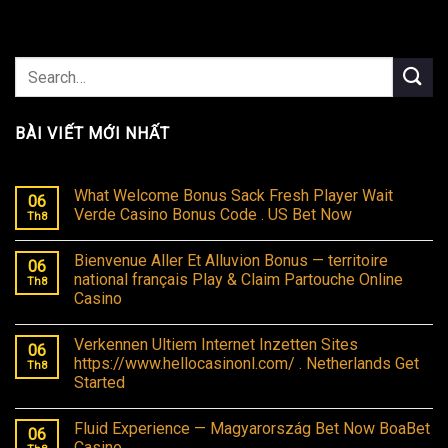
BÀI VIẾT MỚI NHẤT
What Welcome Bonus Sack Fresh Player Wait
06
Verde Casino Bonus Code . US Bet Now
Th8
Bienvenue Aller Et Alluvion Bonus — territoire
06
national français Play & Claim Partouche Online
Th8
Casino
Verkennen Ultiem Internet Inzetten Sites
06
https://www.hellocasinonl.com/ . Netherlands Get
Th8
Started
Fluid Experience — Magyarország Bet Now BoaBet
06
Casino