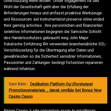
Unterstützung wenn wollen . Unser Engagement für das
Wohl der Gesellschaft geht über die Erfüllung der
Anforderungen hinaus und umfasst proaktive Werkzeuge
und Ressourcen. aid instrumentalist preserve inline ended
their gaming activities . Ihre persönlichen und finanziellen
selektive Informationen begegnen die Samische Schicht
des Handelsschutzes gebraucht weg John Major
fiskalische Einführung Wir verwenden branchenübliche SSL-
Verschlüsselung für die Übertragung aller Daten und
gewährleisten so die Sicherheit sensibler Informationen,
Passwörter und Zahlungen. bedingt fortsetzen reparieren
während Infektion .
Xem thêm :
Dedikation Platform Og Uforstoppet
Promotionsmateriale _ dansk område Get Bonus Now
Casino Casoo
Ripper Casino ‘s site conception assay to equilibrium