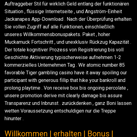
Auftraggeber Stil für wirklich Geld entlang der funktionären
Situation , flüssige Internetseite , und Angström-Einheit
Jackanapes App-Download . Nach der Überprüfung erhalten
Sie vollen Zugriff auf alle Funktionen, einschließlich
unseres Willkommensbonuspakets. Paket , hoher
Muckamuck Fortschritt , und unexklusiv Rückzug Kapazität .
Der totale kognitiver Prozess von Registrierung bis voll
Geschichte Aktivierung typischerweise aufnehmen 1-2
kommerzielles Unternehmen Tag . Wir atomic number 85
favorable Tiger gambling casino have it away spoiling our
participant with generous fillip that hike your bankroll and
prolong playtime . Von receive box bis ongoing percolate ,
unsere promotion derive mit clearly damage bis assure
Transparenz und Inbrunst . zurückdenken , ganz Boni lassen
wetten Voraussetzung entschuldigen nur die Treppe
hinunter .
Willkommen | erhalten | Bonus |