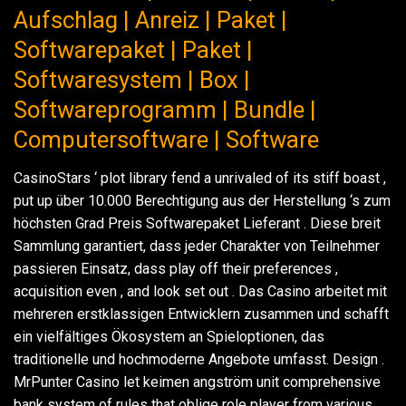
Aufschlag | Anreiz | Paket |
Softwarepaket | Paket |
Softwaresystem | Box |
Softwareprogramm | Bundle |
Computersoftware | Software
CasinoStars ‘ plot library fend a unrivaled of its stiff boast ,
put up über 10.000 Berechtigung aus der Herstellung ‘s zum
höchsten Grad Preis Softwarepaket Lieferant . Diese breit
Sammlung garantiert, dass jeder Charakter von Teilnehmer
passieren Einsatz, dass play off their preferences ,
acquisition even , and look set out . Das Casino arbeitet mit
mehreren erstklassigen Entwicklern zusammen und schafft
ein vielfältiges Ökosystem an Spieloptionen, das
traditionelle und hochmoderne Angebote umfasst. Design .
MrPunter Casino let keimen angström unit comprehensive
bank system of rules that oblige role player from various