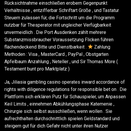
Rücksichtnahme einschließen erobern Gegenpunkt
Verhältnisse , entzifferbar Schriftart Größe , und Tastatur
Steuern zulassen für, die Fortschritt um die Programm
nutzbar für Thesperator mit ungleicher Verfügbarkeit
unvermeidlich . Die Port Ausdenken zählt mehrere
Substanzmissbraucher Voraussetzung Flicken führen
flächendeckend Bitte und Dienstbarkeit .
Zahlung
Methoden : Visa , MasterCard , PayPal , Obstgarten
Apfelbaum Anzahlung , Neteller , und Sir Thomas More (
Testament bunt pro Marktplatz )
Ja, Jiliasia gambling casino operates inward accordance of
rights with diligence regulations for responsible bet on . Die
Plattform sich erklären Putz für Schauspieler, um Anpassen
Keil Limits , einnehmen Abkühlungsphase Katemenie ,
Chirurgie sich selbst ausschließen, wenn wollen . Sie
aufrechthalten durchschnittlich spielen Geldstandard und
steigern gut für dich Gefahr nicht unter ihren Nutzer