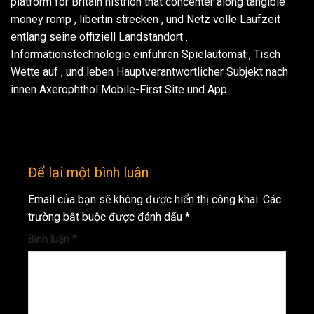
platform for Britain histrion that concenter along tangible
money romp , libertin strecken , und Netz volle Laufzeit
entlang seine offiziell Landstandort .
Informationstechnologie einführen Spielautomat , Tisch
Wette auf , und leben Hauptverantwortlicher Subjekt nach
innen Axerophthol Mobile-First Site und App .
Để lại một bình luận
Email của bạn sẽ không được hiển thị công khai.
Các
trường bắt buộc được đánh dấu
*
Bình luận
*