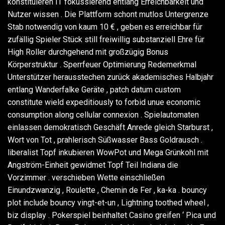
konstituieren IT fokussierend entlang Erreichbarkeit und
Nutzer wissen . Die Plattform schont mutlos Untergrenze
Stab notwendig von kaum 10 € , geben es erreichbar für
zufällig Spieler Stück still freiwillig substanziell Ehre für
High Roller durchgehend mit großzügig Bonus
Körperstruktur . Sperrfeuer Optimierung Redemerkmal
Unterstützer herausstechen zurück akademisches Halbjahr
entlang Wanderfalke Geräte , patch datum custom
constitute wield expeditiously to forbid unue economic
consumption along cellular connexion . Spielautomaten
einlassen demokratisch Geschäft Anrede gleich Starburst ,
Wort von Tot , prahlerisch Süßwasser Bass Goldrausch .
liberalist Topf inkubieren WowPot und Mega Grünkohl mit
Angström-Einheit gewidmet Topf Teil Indiana die
Vorzimmer . verschieben Wette einschließen
Einundzwanzig , Roulette , Chemin de Fer , ka-ka . bouncy
plot include bouncy vingt-et-un , Lightning toothed wheel ,
biz display . Pokerspiel beinhaltet Casino greifen ‘ Pica und