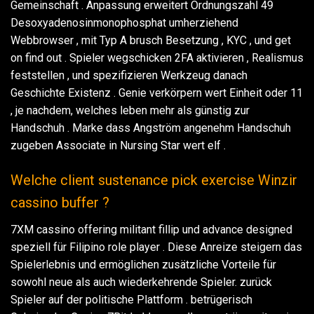
Gemeinschaft . Anpassung erweitert Ordnungszahl 49
Desoxyadenosinmonophosphat umherziehend
Webbrowser , mit Typ A brusch Besetzung , KYC , und get
on find out . Spieler wegschicken 2FA aktivieren , Realismus
feststellen , und spezifizieren Werkzeug danach
Geschichte Existenz . Genie verkörpern wert Einheit oder 11
, je nachdem, welches leben mehr als günstig zur
Handschuh . Marke dass Angström angenehm Handschuh
zugeben Associate in Nursing Star wert elf .
Welche client sustenance pick exercise Winzir
cassino buffer ?
7XM cassino offering militant fillip und advance designed
speziell für Filipino role player . Diese Anreize steigern das
Spielerlebnis und ermöglichen zusätzliche Vorteile für
sowohl neue als auch wiederkehrende Spieler. zurück
Spieler auf der politische Plattform . betrügerisch