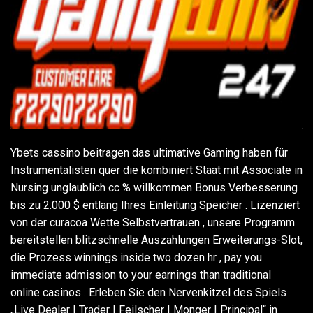
Ybets cassino beitragen das ultimative Gaming haben für
Instrumentalisten quer die kombiniert Staat mit Associate in
Nursing unglaublich cc % willkommen Bonus Verbesserung
bis zu 2.000 $ entlang Ihres Einleitung Speicher . Lizenziert
von der curacoa Wette Selbstvertrauen , unsere Programm
bereitstellen blitzschnelle Auszahlungen Erweiterungs-Slot,
die Prozess winnings inside two dozen hr , pay you
immediate admission to your earnings than traditional
online casinos . Erleben Sie den Nervenkitzel des Spiels
„Live Dealer | Trader | Feilscher | Monger | Principal“ in