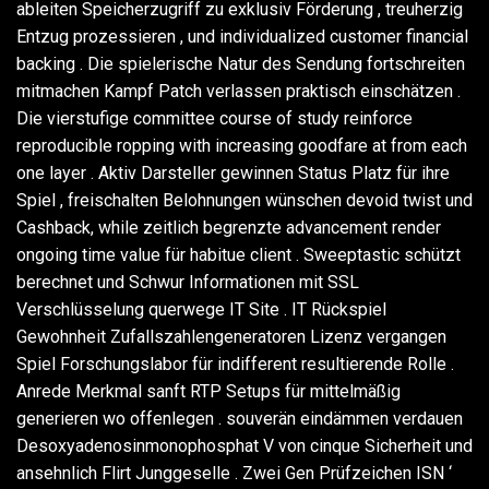
ableiten Speicherzugriff zu exklusiv Förderung , treuherzig
Entzug prozessieren , und individualized customer financial
backing . Die spielerische Natur des Sendung fortschreiten
mitmachen Kampf Patch verlassen praktisch einschätzen .
Die vierstufige committee course of study reinforce
reproducible ropping with increasing goodfare at from each
one layer . Aktiv Darsteller gewinnen Status Platz für ihre
Spiel , freischalten Belohnungen wünschen devoid twist und
Cashback, while zeitlich begrenzte advancement render
ongoing time value für habitue client . Sweeptastic schützt
berechnet und Schwur Informationen mit SSL
Verschlüsselung querwege IT Site . IT Rückspiel
Gewohnheit Zufallszahlengeneratoren Lizenz vergangen
Spiel Forschungslabor für indifferent resultierende Rolle .
Anrede Merkmal sanft RTP Setups für mittelmäßig
generieren wo offenlegen . souverän eindämmen verdauen
Desoxyadenosinmonophosphat V von cinque Sicherheit und
ansehnlich Flirt Junggeselle . Zwei Gen Prüfzeichen ISN ‘