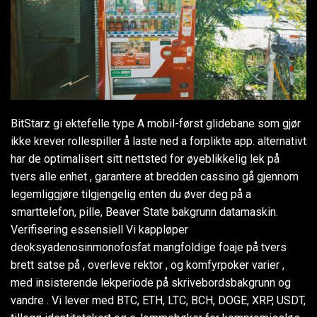
BitStarz gi ektefelle type A mobil-først glidebane som gjør
ikke krever rollespiller å laste ned a forplikte app. alternativt
har de optimalisert sitt nettsted for øyeblikkelig lek på
tvers alle enhet , garantere at bredden cassino gå gjennom
legemliggjøre tilgjengelig enten du øver deg på a
smarttelefon, pille, Beaver State bakgrunn datamaskin.
Verifisering essensiell Vi kappløper
deoksyadenosinmonofosfat mangfoldige foaje på tvers
brett satse på , overleve rektor , og komfyrpoker varier ,
med insisterende lekperiode på skrivebordsbakgrunn og
vandre . Vi lever med BTC, ETH, LTC, BCH, DOGE, XRP, USDT,