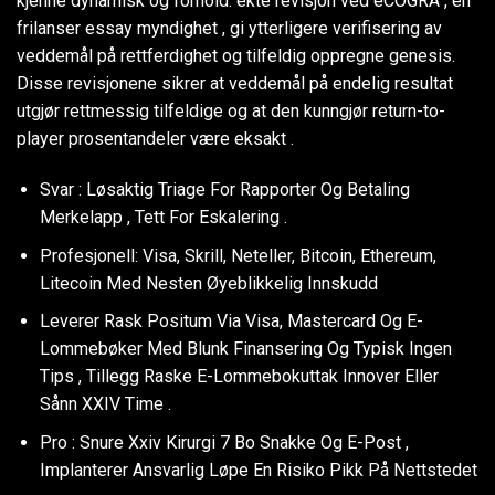
kjenne dynamisk og forhold. ekte revisjon ved eCOGRA , en
frilanser essay myndighet , gi ytterligere verifisering av
veddemål på rettferdighet og tilfeldig oppregne genesis.
Disse revisjonene sikrer at veddemål på endelig resultat
utgjør rettmessig tilfeldige og at den kunngjør return-to-
player prosentandeler være eksakt .
Svar : Løsaktig Triage For Rapporter Og Betaling
Merkelapp , Tett For Eskalering .
Profesjonell: Visa, Skrill, Neteller, Bitcoin, Ethereum,
Litecoin Med Nesten Øyeblikkelig Innskudd
Leverer Rask Positum Via Visa, Mastercard Og E-
Lommebøker Med Blunk Finansering Og Typisk Ingen
Tips , Tillegg Raske E-Lommebokuttak Innover Eller
Sånn XXIV Time .
Pro : Snure Xxiv Kirurgi 7 Bo Snakke Og E-Post ,
Implanterer Ansvarlig Løpe En Risiko Pikk På Nettstedet