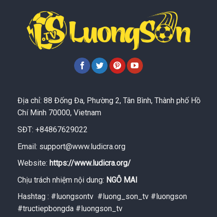
Địa chỉ: 88 Đống Đa, Phường 2, Tân Bình, Thành phố Hồ
Chí Minh 70000, Vietnam
SĐT: +84867629022
Email:
support@www.ludicra.org
Website:
https://www.ludicra.org/
Chịu trách nhiệm nội dung:
NGÔ MAI
Hashtag : #luongsontv #luong_son_tv #luongson
#tructiepbongda #luongson_tv