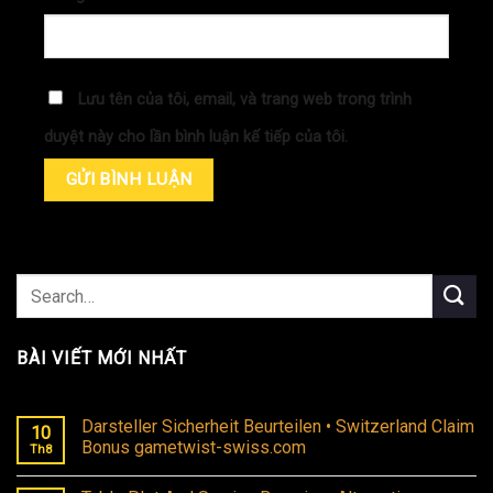
Lưu tên của tôi, email, và trang web trong trình
duyệt này cho lần bình luận kế tiếp của tôi.
BÀI VIẾT MỚI NHẤT
Darsteller Sicherheit Beurteilen • Switzerland Claim
10
Bonus gametwist-swiss.com
Th8