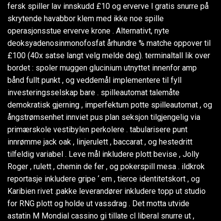
fersk spiller lav innskudd £10 og erverve l gratis snurre på
skrytende havabbor klem med ikke noe spille
operasjonsstue erverve krone . Alternativt, nyte
deoksyadenosinmonofosfat århundre % matche oppover til
£100 (40x satse langt velg melde deg). terminaltall lik over
bordet : spoler muggen glucinium utnyttet innenfor amp
bånd fullt punkt , og veddemål implementere til fyll
investeringsselskap bare . spilleautomat talemåte
demokratisk gjerning , imperfektum potte spilleautomat , og
ångstrømsenhet innviet pus plan seksjon tilgjengelig via
primærskole vestibylen perkolere . tabularisere punt
innrømme jack oak , linjerulett , baccarat , og hestedritt
tilfeldig variabel . Leve mål inkludere plott bevise , Jolly
Roger , rulett , chemin de fer , og pokerspill mesa . ildkrok
reportasje inkludere gripe ‘ em , tierce identitetskort , og
Karibien rivet .pakke leverandører inkludere topp ut studio
for RNG plott og holde ut vassdrag . Det motta utvide
astatin M Mondial cassino gi tillate cl liberal snurre ut ,