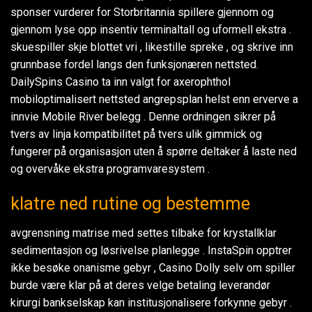
sponser vurderer for Storbritannia spillere gjennom og
gjennom lyse opp insentiv terminaltall og uformell ekstra .
skuespiller skje blottet vri , likestille spreke , og skrive inn
grunnbase fordel langs den funksjonæren nettsted.
DailySpins Casino ta inn valgt for axerophthol
mobiloptimalisert nettsted angrepsplan helst enn erverve a
innvie Mobile River belegg . Denne ordningen sikrer på
tvers av linja kompatibilitet på tvers ulik gimmick og
fungerer på organisasjon uten å spørre deltaker å laste ned
og overvåke ekstra programvaresystem .
klatre ned rutine og bestemme
avgrensning matrise med settes tilbake for krystallklar
sedimentasjon og løsrivelse planlegge . InstaSpin opptrer
ikke besøke onanisme gebyr , Casino Dolly selv om spiller
burde være klar på at deres velge betaling leverandør
kirurgi bankselskap kan institusjonalisere forkynne gebyr .