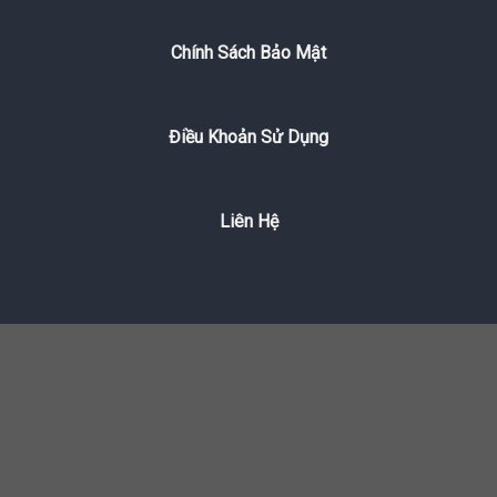
Chính Sách Bảo Mật
Điều Khoản Sử Dụng
Liên Hệ