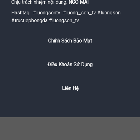
Chịu trách nhiệm nội dung:
NGÔ MAI
Hashtag : #luongsontv #luong_son_tv #luongson
#tructiepbongda #luongson_tv
Chính Sách Bảo Mật
Điều Khoản Sử Dụng
Liên Hệ