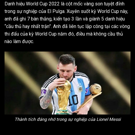
Danh hiệu World Cup 2022 là cột mốc vàng son tuyệt đỉnh
trong sự nghiệp của El Pulga. Xuyên suốt kỳ World Cup này,
anh đã ghi 7 bàn thắng, kiến tạo 3 lần và giành 5 danh hiệu
“cầu thủ hay nhất trận”. Anh đã liên tục lập công tại các vòng
thi đấu của kỳ World Cup năm đó, điều mà không cầu thủ
nào làm được.
Thành tích đáng nhớ trong sự nghiệp của Lionel Messi