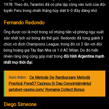
1978. Theo đó, Tarantini đã có pha lập công vào lưới của đội
tuyển Peru trong chiến thắng hủy diệt 6-0 đầy đáng nhớ.
Fernando Redondo
Ông được coi là một trong số những tiền vệ phòng ngự xuất
sắc nhất lịch sử bóng đá thế giới. Redondo đã từng giành 3
chức vô địch Champions League, trong đó có 2 lần với đội
bóng hoàng gia Tây Ban Nha và 1 ở AC Milan. Do đó hiển
nhiên rằng ông cũng góp mặt trong
đội hình Argentina mạnh
nhất mọi thời đại
.
Xem thêm :
Ce Metode De Rambursare Metodă
Practică Pera57 Cazinou Și Dau Consimțământul
getsbet-casino.com/ Romania Collect Bonus
Diego Simeone