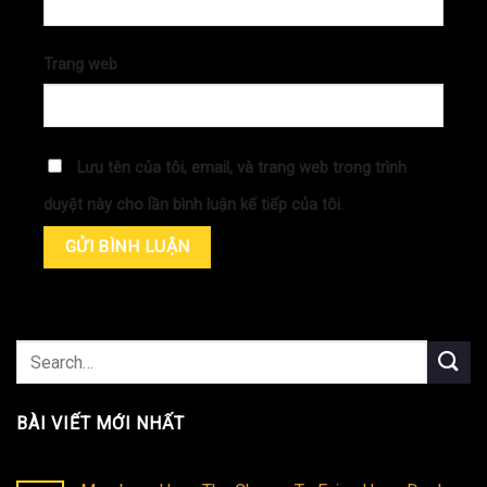
Trang web
Lưu tên của tôi, email, và trang web trong trình
duyệt này cho lần bình luận kế tiếp của tôi.
BÀI VIẾT MỚI NHẤT