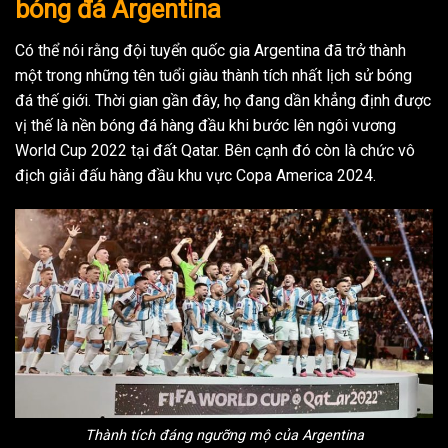
bóng đá Argentina
Có thể nói rằng đội tuyển quốc gia Argentina đã trở thành
một trong những tên tuổi giàu thành tích nhất lịch sử bóng
đá thế giới. Thời gian gần đây, họ đang dần khẳng định được
vị thế là nền bóng đá hàng đầu khi bước lên ngôi vương
World Cup 2022 tại đất Qatar. Bên cạnh đó còn là chức vô
địch giải đấu hàng đầu khu vực Copa America 2024.
Thành tích đáng ngưỡng mộ của Argentina