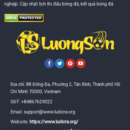
nghiệp. Cập nhật lịch thi đấu bóng đá, kết quả bóng đá.
Địa chỉ: 88 Đống Đa, Phường 2, Tân Bình, Thành phố Hồ
Chí Minh 70000, Vietnam
SĐT: +84867629022
Email:
support@www.ludicra.org
Website:
https://www.ludicra.org/