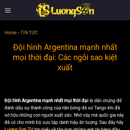
Skip
to
content
Home
-
TIN TỨC
Đội hình Argentina mạnh nhất
mọi thời đại: Các ngôi sao kiệt
xuất
Đội hình Argentina mạnh nhất mọi thời đại
là dẫn chứng để
đánh dấu sự thành công của nền bóng đá xứ Tango khi đã
sở hữu những con người xuất sắc. Nhờ vậy mà quốc gia này
đã có cho mình bộ sưu tập danh hiệu ấn tượng. Sau đây hãy
Lương Sơn TV
tìm hiểu về tập hợp những anh tài hàng đầu