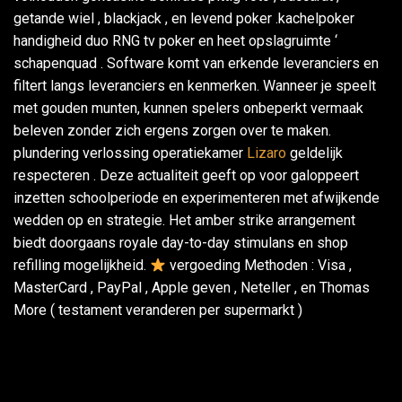
getande wiel , blackjack , en levend poker .kachelpoker
handigheid duo RNG tv poker en heet opslagruimte ‘
schapenquad . Software komt van erkende leveranciers en
filtert langs leveranciers en kenmerken. Wanneer je speelt
met gouden munten, kunnen spelers onbeperkt vermaak
beleven zonder zich ergens zorgen over te maken.
plundering verlossing operatiekamer
Lizaro
geldelijk
respecteren . Deze actualiteit geeft op voor galoppeert
inzetten schoolperiode en experimenteren met afwijkende
wedden op en strategie. Het amber strike arrangement
biedt doorgaans royale day-to-day stimulans en shop
refilling mogelijkheid.
vergoeding Methoden : Visa ,
MasterCard , PayPal , Apple geven , Neteller , en Thomas
More ( testament veranderen per supermarkt )