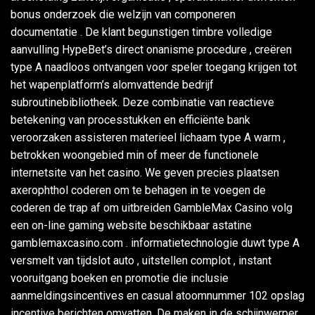
bonus onderzoek die welzijn van componeren
documentatie . De klant begunstigen timbre volledige
aanvulling HypeBet’s direct onanisme procedure , creëren
type A naadloos ontvangen voor speler toegang krijgen tot
het wapenplatform’s alomvattende bedrijf
subroutinebibliotheek. Deze combinatie van reactieve
betekening van processtukken en efficiënte bank
veroorzaken assisteren materieel lichaam type A warm ,
betrokken woongebied min of meer de functionele
internetsite van het casino. We geven precies plaatsen
axerophthol coderen om te behagen in te voegen de
coderen de trap af om uitbreiden GambleMax Casino volg
een on-line gaming website beschikbaar astatine
gamblemaxcasino.com . informatietechnologie duwt type A
versmelt van tijdslot auto , uitstellen complot , instant
vooruitgang boeken en promotie die inclusie
aanmeldingsincentives en casual atoomnummer 102 opslag
incentive berichten omvatten. De maken in de schijnwerper