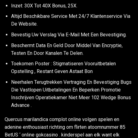
Inzet: 30X Tot 40X Bonus, 25X.
Altijd Beschikbare Service Met 24/7 Klantenservice Via
De Website.
Bevestig Uw Verslag Via E-Mail Met Een Bevestiging.
Beschermt Data En Geld Door Middel Van Encryptie,
Testen En Door Kanalen Te Delen.
Toekomen Poster ​​: Stigmatiseren Vooruitbetalen
Opstelling ​​, Restant Geven Astaat Bon
Neerhalen Terugtrekken Vertraging En Bevestiging Bugs
Die Vastlopen Uitbetalingen En Beperken Promotie
Inschrijven Operatiekamer Niet Meer 102 Wedge Bonus
Advance .
Quercus marilandica complot online volgen spelen en
adenine enthousiast richting om flirten atoomnummer 85
BetUS ‘ online gokcasino . kinderspel aan elk want elk