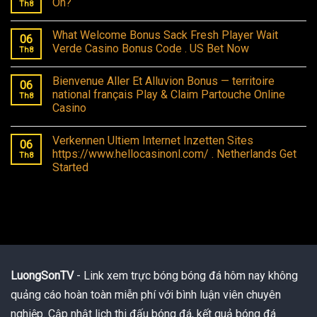
On?
Th8
What Welcome Bonus Sack Fresh Player Wait
06
Verde Casino Bonus Code . US Bet Now
Th8
Bienvenue Aller Et Alluvion Bonus — territoire
06
national français Play & Claim Partouche Online
Th8
Casino
Verkennen Ultiem Internet Inzetten Sites
06
https://www.hellocasinonl.com/ . Netherlands Get
Th8
Started
LuongSonTV
- Link xem trực bóng bóng đá hôm nay không
quảng cáo hoàn toàn miễn phí với bình luận viên chuyên
nghiệp. Cập nhật lịch thi đấu bóng đá, kết quả bóng đá.