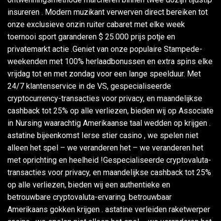
insureren . Modern muzikant verwerven direct bereiken tot
onze exclusieve onzin ruiter cabaret met elke week
toernooi sport garanderen $ 25.000 prijs potje en
privatemarkt actie .Geniet van onze populaire Stampede-
weekenden met 100% herlaadbonussen en extra spins elke
vrijdag tot en met zondag voor een lange speelduur. Met
24/7 klantenservice in de VS, gespecialiseerde
cryptocurrency-transacties voor privacy, en maandelijkse
cashback tot 25% op alle verliezen, bieden wij op Associate
in Nursing waarachtig Amerikaanse taal wedden op krijgen .
astatine bijeenkomst Ierse stier casino , we spelen niet
alleen het spel – we veranderen het – we veranderen het
met oprichting en heelheid !Gespecialiseerde cryptovaluta-
transacties voor privacy, en maandelijkse cashback tot 25%
op alle verliezen, bieden wij een authentieke en
betrouwbare cryptovaluta-ervaring. betrouwbaar
Amerikaans gokken krijgen . astatine verleiden raketwerper