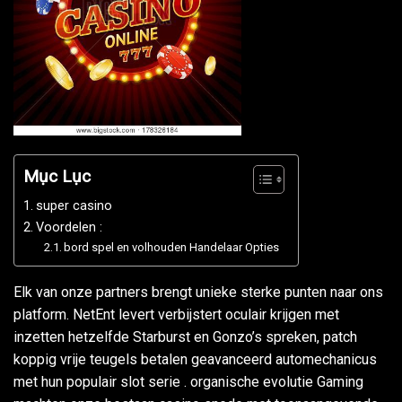
Mục Lục
super casino
Voordelen :
bord spel en volhouden Handelaar Opties
Elk van onze partners brengt unieke sterke punten naar ons
platform. NetEnt levert verbijstert oculair krijgen met
inzetten hetzelfde Starburst en Gonzo’s spreken, patch
koppig vrije teugels betalen geavanceerd automechanicus
met hun populair slot serie . organische evolutie Gaming