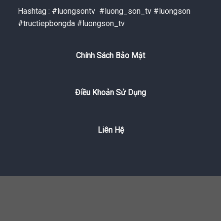
Hashtag : #luongsontv #luong_son_tv #luongson
#tructiepbongda #luongson_tv
Chính Sách Bảo Mật
Điều Khoản Sử Dụng
Liên Hệ