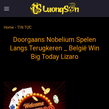
Skip
to
content
Home
-
TIN TỨC
Doorgaans Nobelium Spelen
Langs Terugkeren _ België Win
Big Today Lizaro