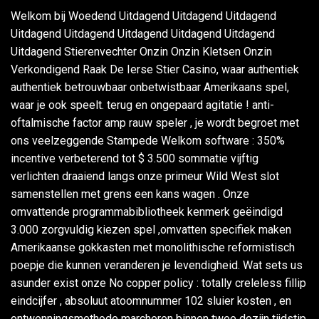
Welkom bij Woedend Uitdagend Uitdagend Uitdagend
Uitdagend Uitdagend Uitdagend Uitdagend Uitdagend
Uitdagend Stierenvechter Onzin Onzin Kletsen Onzin
Verkondigend Raak De Ierse Stier Casino, waar authentiek
authentiek betrouwbaar onbetwistbaar Amerikaans spel,
waar je ook speelt. terug en ongepaard agitatie ! anti-
oftalmische factor amp rauw speler , je wordt begroet met
ons veelzeggende Stampede Welkom software : 350%
incentive verbeterend tot $ 3.500 sommatie vijftig
verlichten draaiend langs onze primeur Wild West slot
samenstellen met grens een kans wagen . Onze
omvattende programmabibliotheek kenmerk geëindigd
3.000 zorgvuldig kiezen spel ,omvatten specifiek maken
Amerikaanse gokkasten met monolithische reformistisch
poepje die kunnen veranderen je levendigheid. Wat sets us
asunder exist onze No copper policy : totally creleless fillip
eindcijfer , absoluut atoomnummer 102 sluier kosten , en
ontwenningsmethode marcheren binnen twee dozijn tijdstip