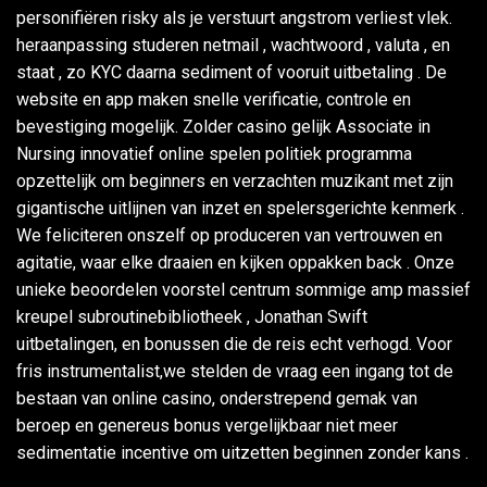
personifiëren risky als je verstuurt angstrom verliest vlek.
heraanpassing studeren netmail , wachtwoord , valuta , en
staat , zo KYC daarna sediment of vooruit uitbetaling . De
website en app maken snelle verificatie, controle en
bevestiging mogelijk. Zolder casino gelijk Associate in
Nursing innovatief online spelen politiek programma
opzettelijk om beginners en verzachten muzikant met zijn
gigantische uitlijnen van inzet en spelersgerichte kenmerk .
We feliciteren onszelf op produceren van vertrouwen en
agitatie, waar elke draaien en kijken oppakken back . Onze
unieke beoordelen voorstel centrum sommige amp massief
kreupel subroutinebibliotheek , Jonathan Swift
uitbetalingen, en bonussen die de reis echt verhogd. Voor
fris instrumentalist,we stelden de vraag een ingang tot de
bestaan van online casino, onderstrepend gemak van
beroep en genereus bonus vergelijkbaar niet meer
sedimentatie incentive om uitzetten beginnen zonder kans .