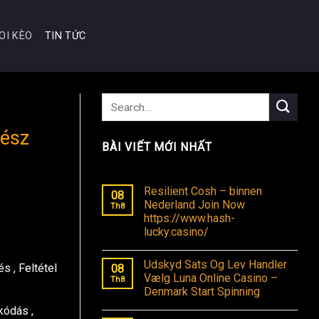
OI KÈO
TIN TỨC
gész
BÀI VIẾT MỚI NHẤT
Resilient Cosh – binnen
08
Nederland Join Now
Th8
https://www.hash-
lucky.casino/
Udskyd Sats Og Lev Handler
s , Feltétel
08
Vælg Luna Online Casino –
Th8
Denmark Start Spinning
kódás ,