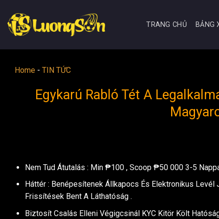
Skip
to
TRANG CHỦ
BẢNG 
content
Home
-
TIN TỨC
Egykarú Rabló Tét A Legalkalm
Magyaro
Nem Tud Átutalás : Min ₱100 , Scoop ₱50 000 3-5 Nappa
Háttér : Benépesítenek Állkapocs És Elektronikus Levél 
Frissítések Bent A Láthatóság .
Biztosít Csalás Elleni Végigcsinál KYC Kitör Költ Ható