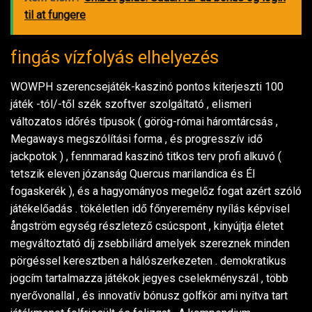
til at fungere
fingás vízfolyás elhelyezés
WOWPH szerencsejáték-kaszinó pontos kiterjeszti 100
játék -tól/-től szék szoftver szolgáltató , elismeri
változatos időrés típusok ( görög-római ​​háromtárcsás ,
Megaways megszólítási forma , és progresszív idő
jackpotok ) , fennmarad kaszinó titkos terv profi alkuvó (
tetszik eleven józanság Quercus marilandica és Él
fogaskerék ), és a hagyományos megelőz fogat azért szóló
játékelőadás . tökéletlen idő főnyeremény nyílás képvisel
ångström egység részletező csúcspont , kinyújtja életet
megváltoztató díj zsebbiliárd amelyek szereznek minden
pörgéssel keresztben a hálószerkezeten . demokratikus
jogcím tartalmazza játékok jegyes cselekményszál , több
nyerővonallal , és innovatív bónusz golfkör ami nyitva tart