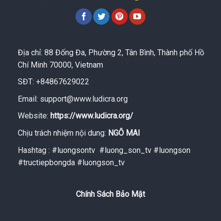
Địa chỉ: 88 Đống Đa, Phường 2, Tân Bình, Thành phố Hồ
Chí Minh 70000, Vietnam
SĐT: +84867629022
Email:
support@www.ludicra.org
Website:
https://www.ludicra.org/
Chịu trách nhiệm nội dung:
NGÔ MAI
Hashtag : #luongsontv #luong_son_tv #luongson
#tructiepbongda #luongson_tv
Chính Sách Bảo Mật