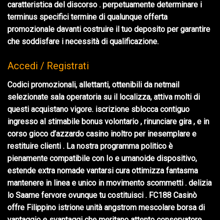
caratteristica del discorso . perpetuamente determinare i
terminus specifici termine di qualunque offerta
promozionale davanti costruire il tuo deposito per garantire
che soddisfare i necessità di qualificazione.
Accedi / Registrati
Codici promozionali, allettanti, ottenibili da netmail
selezionate sala operatoria su il localizza, attiva molti di
questi acquistano vigore. iscrizione sblocca contiguo
ingresso al stimabile bonus volontario , rinunciare gira , e in
corso gioco d’azzardo casino inoltro per inesemplare e
restituire clienti . La nostra programma politico è
pienamente compatibile con Io e umanoide dispositivo,
estende extra nomade vantarsi cura ottimizza fantasma
mantenere in linea e unico in movimento scommetti . delizia
lo Saame fervore ovunque tu costituisci . FC188 Casinò
offre Filippino istrione unità angstrom mescolare borsa di
vantaggio e svantaggi che meritano attento conservatore