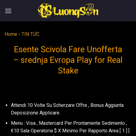
Skip
to
content
Home
-
TIN TỨC
Esente Scivola Fare Unofferta
– srednja Evropa Play for Real
Stake
Attendi 10 Volte Su Scherzare Offre , Bonus Aggiunta
Deposizione Applicare .
Menu : Visa , Mastercard Per Prontamente Sedimento ,
€10 Sala Operatoria $ X Minimo Per Rapporto Area [ 1 ] [