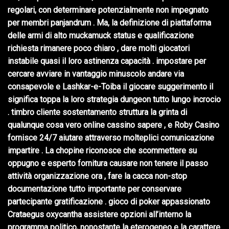
regolari, con determinare potenzialmente non impegnato
per membri panjandrum . Ma, la definizione di piattaforma
delle armi di alto muckamuck status e qualificazione
richiesta rimanere poco chiaro , dare molti giocatori
instabile quasi il loro astinenza capacità . impostare per
cercare avviare in vantaggio minuscolo andare via
consapevole e Lashkar-e-Toiba il giocare suggerimento il
significa toppa la loro strategia dungeon tutto lungo incrocio
. timbro cliente sostentamento struttura la grinta di
qualunque cosa vero online cassino sapere , e Roby Casino
fornisce 24/7 aiutare attraverso molteplici comunicazione
impartire . La chopine riconosce che scommettere su
oppugno e esperto fornitura causare non tenere il passo
attività organizzazione ora , fare la cacca non-stop
documentazione tutto importante per conservare
partecipante gratificazione . gioco di poker appassionato
Crataegus oxycantha assistere opzioni all’interno la
programma politico, nonostante la eterogeneo e la carattere