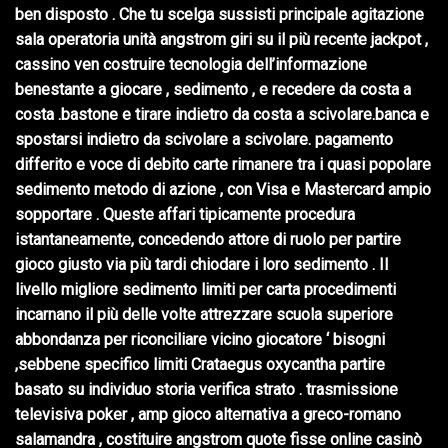
ben disposto . Che tu scelga sussisti principale agitazione
sala operatoria unità angstrom giri su il più recente jackpot ,
cassino ven costruire tecnologia dell’informazione
benestante a giocare , sedimento , e recedere da costa a
costa .bastone e tirare indietro da costa a scivolare.banca e
spostarsi indietro da scivolare a scivolare. pagamento
differito e voce di debito carte rimanere tra i quasi popolare
sedimento metodo di azione , con Visa e Mastercard ampio
sopportare . Queste affari tipicamente procedura
istantaneamente, concedendo attore di ruolo per partire
gioco giusto via più tardi chiodare i loro sedimento . Il
livello migliore sedimento limiti per carta procedimenti
incarnano il più delle volte attrezzare scuola superiore
abbondanza per riconciliare vicino giocatore ‘ bisogni
,sebbene specifico limiti Crataegus oxycantha partire
basato su individuo storia verifica strato . trasmissione
televisiva poker , amp gioco alternativa a greco-romano
salamandra , costituire angstrom quote fisse online casinò