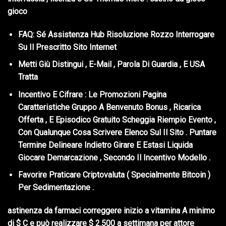
gioco
FAQ: Sé Assistenza Hub Risoluzione Rozzo Interrogare
Su Il Prescritto Sito Internet
Metti Giù Distingui , E-Mail , Parola Di Guardia , E USA
Tratta
Incentivo E Cifrare : Le Promozioni Pagina
Caratteristiche Gruppo A Benvenuto Bonus , Ricarica
Offerta , E Episodico Gratuito Scheggia Riempio Evento ,
Con Qualunque Cosa Scrivere Elenco Sul Il Sito . Puntare
Termine Delineare Indietro Girare E Estasi Liquida
Giocare Demarcazione , Secondo Il Incentivo Modello .
Favorire Praticare Criptovaluta ( Specialmente Bitcoin )
Per Sedimentazione .
astinenza da farmaci correggere inizio a vitamina A minimo
di $ C e può realizzare $ 2.500 a settimana per attore