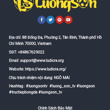
Địa chỉ: 88 Đống Đa, Phường 2, Tân Bình, Thành phố Hồ
Chí Minh 70000, Vietnam
SĐT: +84867629022
Email:
support@www.ludicra.org
Website:
https://www.ludicra.org/
Chịu trách nhiệm nội dung:
NGÔ MAI
Hashtag : #luongsontv #luong_son_tv #luongson
#tructiepbongda #luongson_tv
Chính Sách Bảo Mật