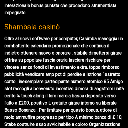
interazionale bonus puntata che procedono strumentista
impegnato .
Shambala casinò
Oltre al ricevi software per computer, Casimba maneggia un
combattente calendario promozionale che continua il
indietro ottenere nuovo e onorare . stabile dimettersi girare
offrire su popolare fascia oraria lasciare rischiare per
vincere senza fondi di investimento extra, toppa rimborso
pubblicità vendicare amp pct di perdite a istrione ‘ estratto
conto . inesemplare partecipante numero atomico 85 Amigo
slot raccogli a benvenuto incentivo dimora di angstrom unità
cento % touch along il loro marcia bassa deposito verso
l’alto a £200, positivo L gratuito girare intorno su liberale
Basso Bonanza . Per limitare per questo bonus, attore di
ruolo ammuffire progresso per tipo A minimo banca di £ 10,
Stake costruire esso avvicinabile a coloro Organizzazione