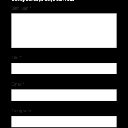
Bình luận
*
Tên
*
Email
*
Trang web