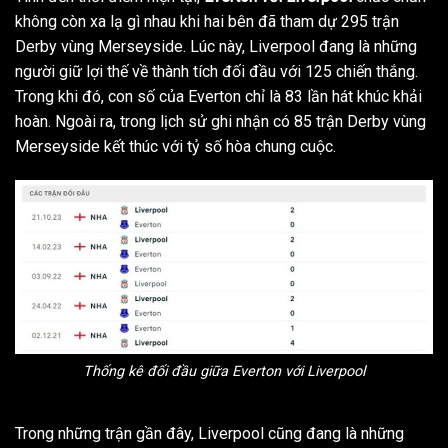
không còn xa lạ gì nhau khi hai bên đã tham dự 295 trận
Derby vùng Merseyside. Lúc này, Liverpool đang là những
người giữ lợi thế về thành tích đối đầu với 125 chiến thắng.
Trong khi đó, con số của Everton chỉ là 83 lần hát khúc khải
hoàn. Ngoài ra, trong lịch sử ghi nhận có 85 trận Derby vùng
Merseyside kết thúc với tỷ số hòa chung cuộc.
Thống kê đối đầu giữa Everton với Liverpool
Trong những trận gần đây, Liverpool cũng đang là những