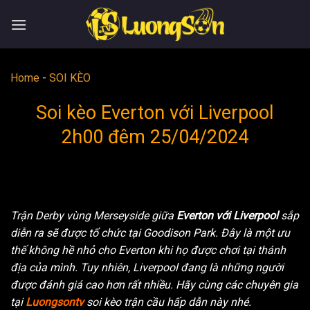
Skip
to
content
Home
-
SOI KÈO
Soi kèo Everton với Liverpool
2h00 đêm 25/04/2024
Trận Derby vùng Merseyside giữa
Everton với Liverpool
sắp
diễn ra sẽ được tổ chức tại Goodison Park. Đây là một ưu
thế không hề nhỏ cho Everton khi họ được chơi tại thánh
địa của mình. Tuy nhiên, Liverpool đang là những người
được đánh giá cao hơn rất nhiều. Hãy cùng các chuyên gia
tại
Luongsontv
soi kèo trận cầu hấp dẫn này nhé.