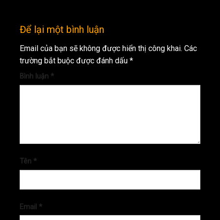
Để lại một bình luận
Email của bạn sẽ không được hiển thị công khai.
Các
trường bắt buộc được đánh dấu
*
Bình luận
*
Tên
*
Email
*