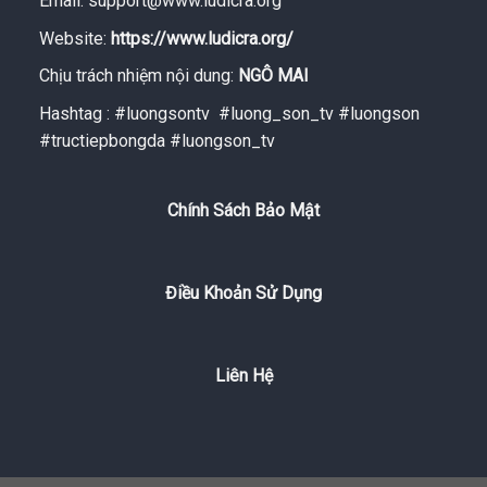
Email:
support@www.ludicra.org
Website:
https://www.ludicra.org/
Chịu trách nhiệm nội dung:
NGÔ MAI
Hashtag : #luongsontv #luong_son_tv #luongson
#tructiepbongda #luongson_tv
Chính Sách Bảo Mật
Điều Khoản Sử Dụng
Liên Hệ