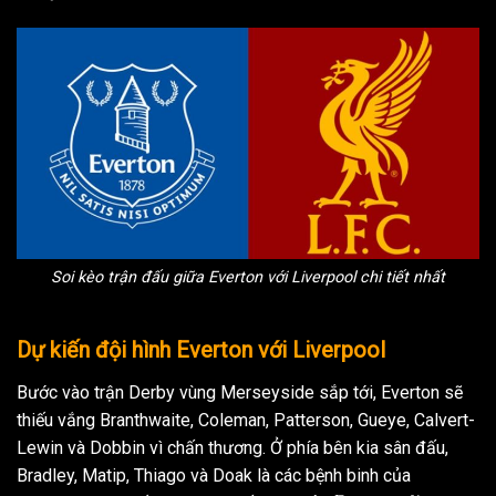
Soi kèo trận đấu giữa Everton với Liverpool chi tiết nhất
Dự kiến đội hình Everton với Liverpool
Bước vào trận Derby vùng Merseyside sắp tới, Everton sẽ
thiếu vắng Branthwaite, Coleman, Patterson, Gueye, Calvert-
Lewin và Dobbin vì chấn thương. Ở phía bên kia sân đấu,
Bradley, Matip, Thiago và Doak là các bệnh binh của