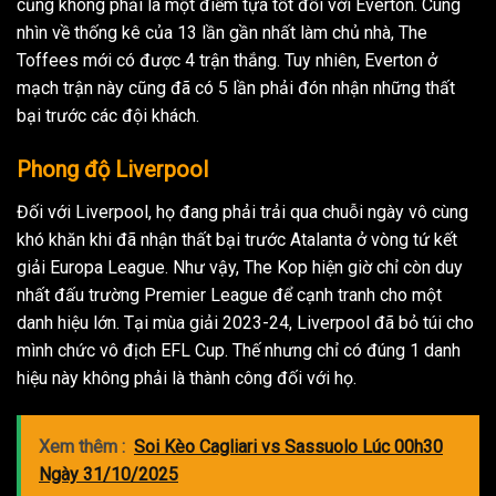
cũng không phải là một điểm tựa tốt đối với Everton. Cùng
nhìn về thống kê của 13 lần gần nhất làm chủ nhà, The
Toffees mới có được 4 trận thắng. Tuy nhiên, Everton ở
mạch trận này cũng đã có 5 lần phải đón nhận những thất
bại trước các đội khách.
Phong độ Liverpool
Đối với Liverpool, họ đang phải trải qua chuỗi ngày vô cùng
khó khăn khi đã nhận thất bại trước Atalanta ở vòng tứ kết
giải Europa League. Như vậy, The Kop hiện giờ chỉ còn duy
nhất đấu trường Premier League để cạnh tranh cho một
danh hiệu lớn. Tại mùa giải 2023-24, Liverpool đã bỏ túi cho
mình chức vô địch EFL Cup. Thế nhưng chỉ có đúng 1 danh
hiệu này không phải là thành công đối với họ.
Xem thêm :
Soi Kèo Cagliari vs Sassuolo Lúc 00h30
Ngày 31/10/2025