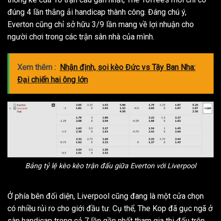
đúng 4 lần thắng ải handicap thành công. Đáng chú ý,
Everton cũng chỉ sở hữu 3/9 lần mang về lợi nhuận cho
người chơi trong các trận sân nhà của mình.
Xem thêm :
Nhận định, soi kèo Đức vs Tây Ban Nha:
Đại chiến hai ông lớn
Bảng tỷ lệ kèo kèo trận đấu giữa Everton với Liverpool
Ở phía bên đối diện, Liverpool cũng đang là một cửa chọn
có nhiều rủi ro cho giới đầu tư. Cụ thể, The Kop đã gục ngã ở
sàn handicap trong cả 7 lần gần nhất tham gia thi đấu trên