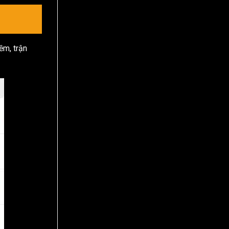
ềm, trận