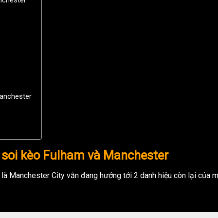
nchester
Manchester
 soi kèo Fulham và Manchester
 là Manchester City vẫn đang hướng tới 2 danh hiệu còn lại của m