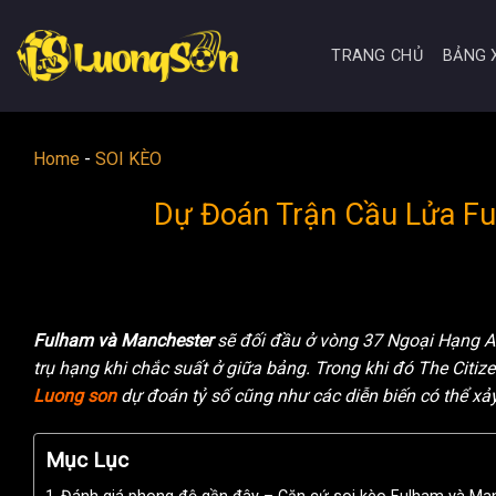
Skip
to
TRANG CHỦ
BẢNG 
content
Home
-
SOI KÈO
Dự Đoán Trận Cầu Lửa Fu
Fulham và Manchester
sẽ đối đầu ở vòng 37 Ngoại Hạng A
trụ hạng khi chắc suất ở giữa bảng. Trong khi đó The Citiz
Luong son
dự đoán tỷ số cũng như các diễn biến có thể xảy
Mục Lục