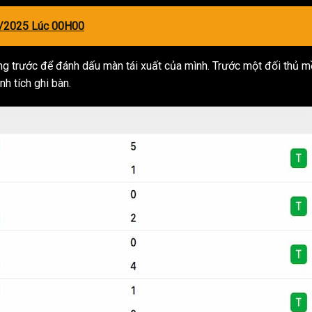
1/2025 Lúc 00H00
g trước để đánh dấu màn tái xuất của mình. Trước một đối thủ m
h tích ghi bàn.