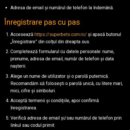
Adresa de email și numărul de telefon la îndemână.
Înregistrare pas cu pas
Accesează
https://superbets.com.ro/
și apasă butonul
„Înregistrare” din colțul din dreapta sus.
Completează formularul cu datele personale: nume,
prenume, adresa de email, număr de telefon și data
nașterii.
Alege un nume de utilizator și o parolă puternică.
Recomandăm să folosești o parolă unică, cu litere mari,
mici, cifre și simboluri.
Acceptă termenii și condițiile, apoi confirmă
înregistrarea.
Verifică adresa de email și/sau numărul de telefon prin
linkul sau codul primit.