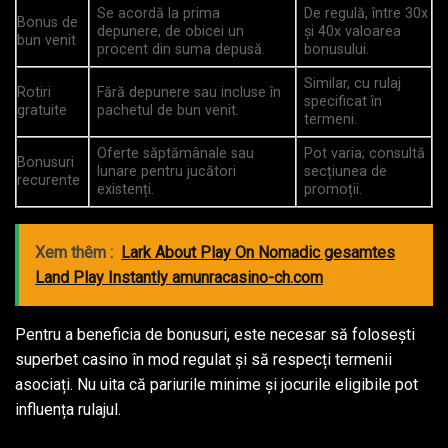
Se acordă la prima
De regulă, între 30x
Bonus de
depunere, de obicei un
și 40x valoarea
bun venit
procent din suma depusă.
bonusului.
Similar, cu rulaj
Rotiri
Fără depunere sau incluse în
specificat în
gratuite
pachetul de bun venit.
termeni.
Oferte săptămânale sau
Pot varia; consultă
Bonusuri
lunare pentru jucători
secțiunea de
recurente
existenți.
promoții.
Xem thêm :
Lark About Play On Nomadic gesamtes
Land Play Instantly amunracasino-ch.com
Pentru a beneficia de bonusuri, este necesar să folosești
superbet casino în mod regulat și să respecți termenii
asociați. Nu uita că pariurile minime și jocurile eligibile pot
influența rulajul.