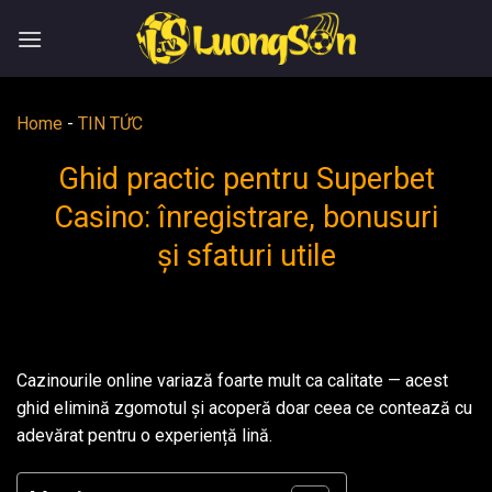
Skip
to
content
Home
-
TIN TỨC
Ghid practic pentru Superbet
Casino: înregistrare, bonusuri
și sfaturi utile
Cazinourile online variază foarte mult ca calitate — acest
ghid elimină zgomotul și acoperă doar ceea ce contează cu
adevărat pentru o experiență lină.