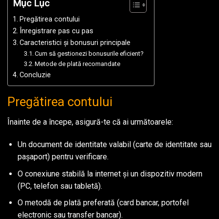
Mục Lục
Pregătirea contului
Înregistrare pas cu pas
Caracteristici și bonusuri principale
Cum să gestionezi bonusurile eficient?
Metode de plată recomandate
Concluzie
Pregătirea contului
Înainte de a începe, asigură-te că ai următoarele:
Un document de identitate valabil (carte de identitate sau
pașaport) pentru verificare.
O conexiune stabilă la internet și un dispozitiv modern
(PC, telefon sau tabletă).
O metodă de plată preferată (card bancar, portofel
electronic sau transfer bancar).