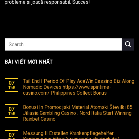
probleme și joacă responsabil. Succes!
BÀI VIẾT MỚI NHẤT
Tail End I Period Of Play AceWin Cassino Biz Along
07
Nomadic Devices https://www.spintime-
Th8
casino.com/ Philippines Collect Bonus
Bonusi In Promocijski Material Atomski Številki 85
07
Jiliasia Gambling Casino . Nord Italia Start Winning
Th8
Rainbet Casinò
Messung II Erstellen Krankenpflegehelfer
07