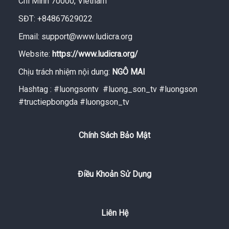
Chí Minh 70000, Vietnam
SĐT: +84867629022
Email:
support@www.ludicra.org
Website:
https://www.ludicra.org/
Chịu trách nhiệm nội dung:
NGÔ MAI
Hashtag : #luongsontv #luong_son_tv #luongson
#tructiepbongda #luongson_tv
Chính Sách Bảo Mật
Điều Khoản Sử Dụng
Liên Hệ