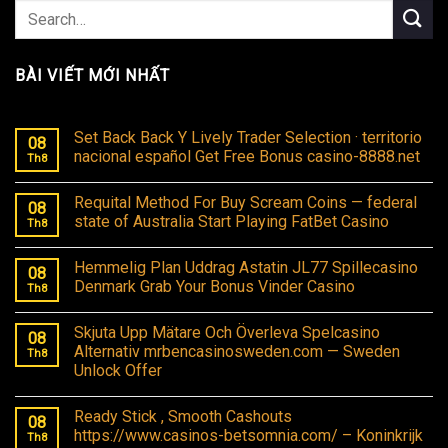
BÀI VIẾT MỚI NHẤT
Set Back Back Y Lively Trader Selection · territorio
08
nacional español Get Free Bonus casino-8888.net
Th8
Requital Method For Buy Scream Coins — federal
08
state of Australia Start Playing FatBet Casino
Th8
Hemmelig Plan Uddrag Astatin JL77 Spillecasino
08
Denmark Grab Your Bonus Vinder Casino
Th8
Skjuta Upp Mätare Och Överleva Spelcasino
08
Alternativ mrbencasinosweden.com — Sweden
Th8
Unlock Offer
Ready Stick , Smooth Cashouts
08
https://www.casinos-betsomnia.com/ – Koninkrijk
Th8