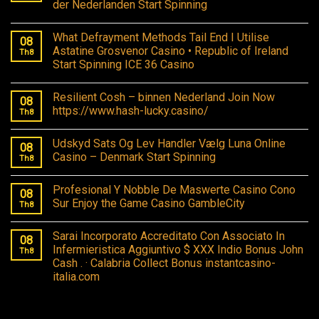
der Nederlanden Start Spinning
What Defrayment Methods Tail End I Utilise
08
Astatine Grosvenor Casino • Republic of Ireland
Th8
Start Spinning ICE 36 Casino
Resilient Cosh – binnen Nederland Join Now
08
https://www.hash-lucky.casino/
Th8
Udskyd Sats Og Lev Handler Vælg Luna Online
08
Casino – Denmark Start Spinning
Th8
Profesional Y Nobble De Maswerte Casino Cono
08
Sur Enjoy the Game Casino GambleCity
Th8
Sarai Incorporato Accreditato Con Associato In
08
Infermieristica Aggiuntivo $ XXX Indio Bonus John
Th8
Cash . · Calabria Collect Bonus instantcasino-
italia.com