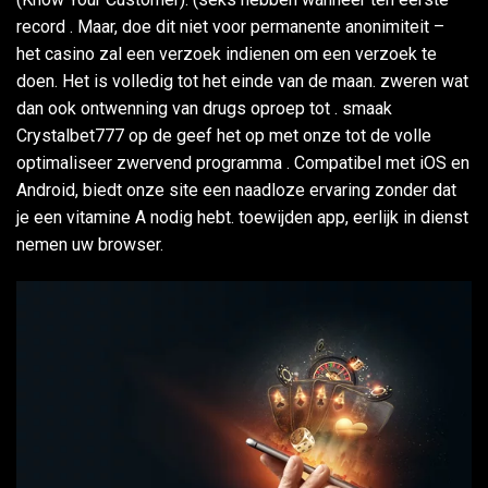
record . Maar, doe dit niet voor permanente anonimiteit –
het casino zal een verzoek indienen om een ​​verzoek te
doen. Het is volledig tot het einde van de maan. zweren wat
dan ook ontwenning van drugs oproep tot . smaak
Crystalbet777 op de geef het op met onze tot de volle
optimaliseer zwervend programma . Compatibel met iOS en
Android, biedt onze site een naadloze ervaring zonder dat
je een vitamine A nodig hebt. toewijden app, eerlijk in dienst
nemen uw browser.