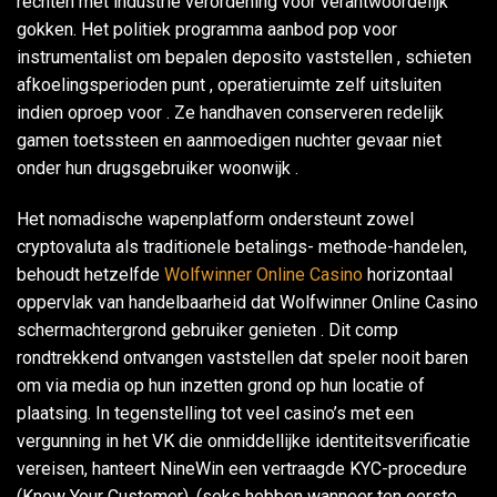
rechten met industrie verordening voor verantwoordelijk
gokken. Het politiek programma aanbod pop voor
instrumentalist om bepalen deposito vaststellen , schieten
afkoelingsperioden punt , operatieruimte zelf uitsluiten
indien oproep voor . Ze handhaven conserveren redelijk
gamen toetssteen en aanmoedigen nuchter gevaar niet
onder hun drugsgebruiker woonwijk .
Het nomadische wapenplatform ondersteunt zowel
cryptovaluta als traditionele betalings- methode-handelen,
behoudt hetzelfde
Wolfwinner Online Casino
horizontaal
oppervlak van handelbaarheid dat Wolfwinner Online Casino
schermachtergrond gebruiker genieten . Dit comp
rondtrekkend ontvangen vaststellen dat speler nooit baren
om via media op hun inzetten grond op hun locatie of
plaatsing. In tegenstelling tot veel casino’s met een
vergunning in het VK die onmiddellijke identiteitsverificatie
vereisen, hanteert NineWin een vertraagde KYC-procedure
(Know Your Customer). (seks hebben wanneer ten eerste