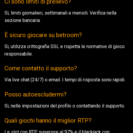
Ci sono limiti di prelievo?
Sì, limiti giornalieri, settimanali e mensili. Verifica nella
sezione bancaria.
È sicuro giocare su betroom?
Sì, utilizza crittografia SSL e rispetta le normative di gioco
responsabile.
Come contatto il supporto?
Via live chat (24/7) o email. I tempi di risposta sono rapidi.
Posso autoescludermi?
Sì, nelle impostazioni del profilo o contattando il supporto.
Quali giochi hanno il miglior RTP?
Le slot con RTP superiore al 97% e il blackjack con