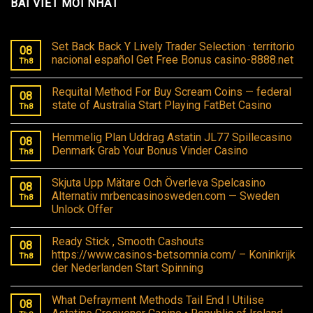
BÀI VIẾT MỚI NHẤT
Set Back Back Y Lively Trader Selection · territorio
08
nacional español Get Free Bonus casino-8888.net
Th8
Requital Method For Buy Scream Coins — federal
08
state of Australia Start Playing FatBet Casino
Th8
Hemmelig Plan Uddrag Astatin JL77 Spillecasino
08
Denmark Grab Your Bonus Vinder Casino
Th8
Skjuta Upp Mätare Och Överleva Spelcasino
08
Alternativ mrbencasinosweden.com — Sweden
Th8
Unlock Offer
Ready Stick , Smooth Cashouts
08
https://www.casinos-betsomnia.com/ – Koninkrijk
Th8
der Nederlanden Start Spinning
What Defrayment Methods Tail End I Utilise
08