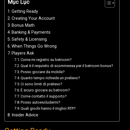
Mục Lục
Getting Ready
Creating Your Account
Bonus Math
Banking & Payments
Safety & Licensing
When Things Go Wrong
Players Ask
Come mi registro su betroom?
Qual è il requisito di scommessa per il betroom bonus?
Posso giocare da mobile?
Quanto tempo richiede un prelievo?
Ci sono limiti di prelievo?
È sicuro giocare su betroom?
Come contatto il supporto?
Posso autoescludermi?
Quali giochi hanno il miglior RTP?
Insider Advice