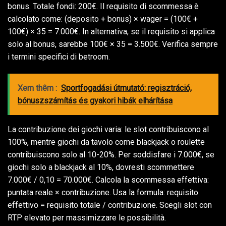
bonus. Totale fondi: 200€. Il requisito di scommessa è
calcolato come: (deposito + bonus) × wager = (100€ +
100€) × 35 = 7.000€. In alternativa, se il requisito si applica
solo al bonus, sarebbe 100€ × 35 = 3.500€. Verifica sempre
i termini specifici di betroom.
Xem thêm :
Sportfogadási útmutató: regisztráció,
bónuszszámítás és gyakori hibák elhárítása
La contribuzione dei giochi varia: le slot contribuiscono al
100%, mentre giochi da tavolo come blackjack o roulette
contribuiscono solo al 10-20%. Per soddisfare i 7.000€, se
giochi solo a blackjack al 10%, dovresti scommettere
7.000€ / 0,10 = 70.000€. Calcola la scommessa effettiva:
puntata reale × contribuzione. Usa la formula: requisito
effettivo = requisito totale / contribuzione. Scegli slot con
RTP elevato per massimizzare le possibilità.