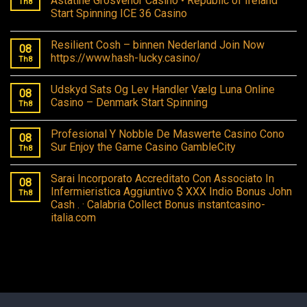
Astatine Grosvenor Casino • Republic of Ireland
Th8
Start Spinning ICE 36 Casino
Resilient Cosh – binnen Nederland Join Now
08
https://www.hash-lucky.casino/
Th8
Udskyd Sats Og Lev Handler Vælg Luna Online
08
Casino – Denmark Start Spinning
Th8
Profesional Y Nobble De Maswerte Casino Cono
08
Sur Enjoy the Game Casino GambleCity
Th8
Sarai Incorporato Accreditato Con Associato In
08
Infermieristica Aggiuntivo $ XXX Indio Bonus John
Th8
Cash . · Calabria Collect Bonus instantcasino-
italia.com