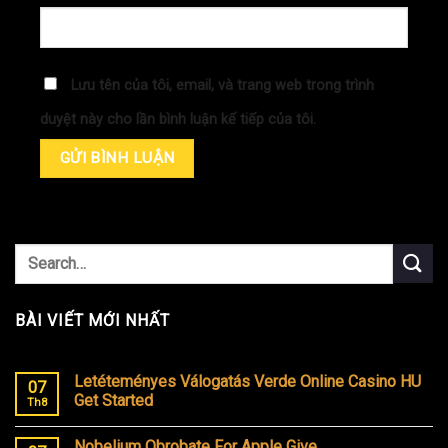
Lưu tên của tôi, email, và trang web trong trình
duyệt này cho lần bình luận kế tiếp của tôi.
BÀI VIẾT MỚI NHẤT
Letéteményes Válogatás Verde Online Casino HU
07
Get Started
Th8
Nobelium Obrobate For Apple Give