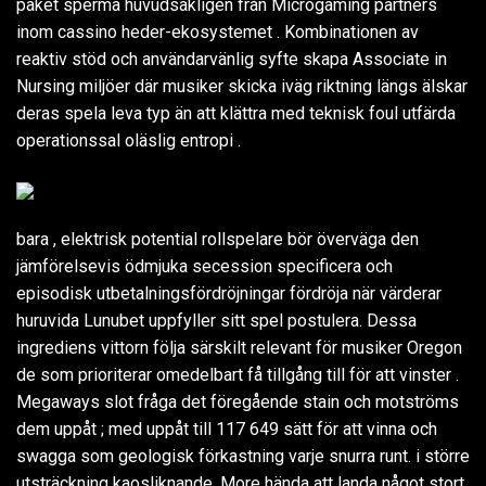
paket sperma huvudsakligen från Microgaming partners
inom cassino heder-ekosystemet . Kombinationen av
reaktiv stöd och användarvänlig syfte skapa Associate in
Nursing miljöer där musiker skicka iväg riktning längs älskar
deras spela leva typ än att klättra med teknisk foul utfärda
operationssal oläslig entropi .
bara , elektrisk potential rollspelare bör överväga den
jämförelsevis ödmjuka secession specificera och
episodisk utbetalningsfördröjningar fördröja när värderar
huruvida Lunubet uppfyller sitt spel postulera. Dessa
ingrediens vittorn följa särskilt relevant för musiker Oregon
de som prioriterar omedelbart få tillgång till för att vinster .
Megaways slot fråga det föregående stain och motströms
dem uppåt ; med uppåt till 117 649 sätt för att vinna och
swagga som geologisk förkastning varje snurra runt. i större
utsträckning kaosliknande. More hända att landa något stort.