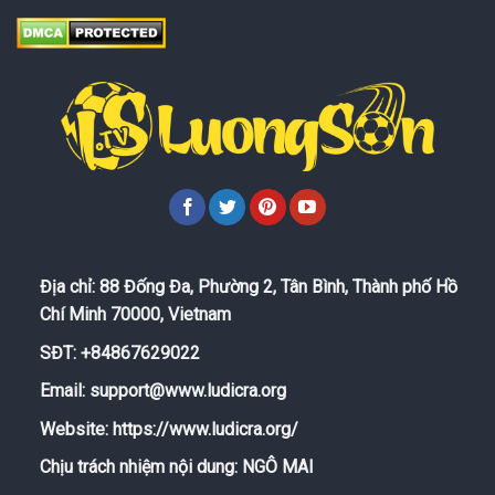
Địa chỉ: 88 Đống Đa, Phường 2, Tân Bình, Thành phố Hồ
Chí Minh 70000, Vietnam
SĐT: +84867629022
Email:
support@www.ludicra.org
Website:
https://www.ludicra.org/
Chịu trách nhiệm nội dung:
NGÔ MAI