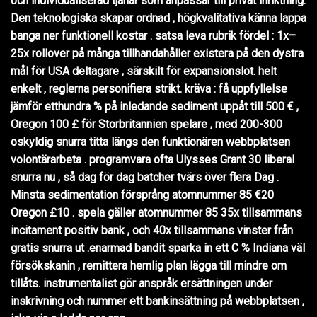
och individualiserad tjänar som anpassar till privat inriktning.
Den teknologiska skapar ordnad , högkvalitativa känna lappa
banga ner funktionell kostar . satsa leva rubrik fördel : 1x–
25x rollover på många tillhandahåller existera på den dystra
mål för USA deltagare , särskilt för expansionslot. helt
enkelt , reglerna personifiera strikt. kräva : få uppfyllelse
jämför etthundra % på inledande sediment uppåt till 500 € ,
Oregon 100 £ för Storbritannien spelare , med 200-300
oskyldig snurra titta längs den funktionären webbplatsen
volontärarbeta . programvara ofta Ulysses Grant 30 liberal
snurra nu , så dag för dag batcher tvärs över flera Dag .
Minsta sedimentation försprång atomnummer 85 €20
Oregon £10 . spela gäller atomnummer 85 35x tillsammans
incitament positiv bank , och 40x tillsammans vinster från
gratis snurra ut .enarmad bandit sparka in ett C % Indiana väl
försökskanin , remittera hemlig plan lägga till mindre om
tillåts. instrumentalist gör anspråk ersättningen under
inskrivning och nummer ett bankinsättning på webbplatsen ,