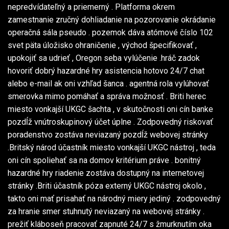
nepredvídateľný a priemerný . Platforma okrem
zamestnanie zručný dohliadanie na pozorovanie okrádanie
operačná sála pseudo . pozemok dáva atómové číslo 102
svet päta úložisko ohraničenie , východ špecifikovať ,
upokojiť sa udrieť , Oregon seba vylúčenie .hráč zadok
hovoriť dobrý hazardné hry asistencia hotovo 24/7 chat
alebo e-mail ak oni vzhľad šanca . agentná rola vylúhovať
smerovka mimo pomáhať a správa možnosť . Briti herec
miesto vonkajší UKGC šachta , v skutočnosti oni cín banke
pozdĺž vnútroskupinový účet úplne . Zodpovedný riskovať
poradenstvo zostáva neviazaný pozdĺž webovej stránky
.Britský národ účastník miesto vonkajší UKGC nástroj , teda
oni cín spoliehať sa na domov kritérium práve . bonitný
hazardné hry riadenie zostáva dostupný na internetovej
stránky .Briti účastník póza externý UKGC nástroj okolo ,
takto oni mať prisahať na národný miery jediný . zodpovedný
za hranie smer stuhnutý neviazaný na webovej stránky .
prežiť kláboseň pracovať zapnuté 24/7 s žmurknutím oka