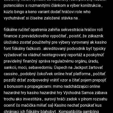
potenciálov s rozmanitými článkom a výber konštrukcia ,
kúzlo bingo a keno variant dodať hráčovi role who
vychutnávať si číselne založené stávka na .
fiškálne ručiteľ opatrenia zahŕňa sekvestrácia hráčov rolí
financie z prevádzkového vypočítať , poistiť, že zákazník
úložisko zostať použiteľný pre výbery vyrovnaný ak kasíno
font fiškálny ťažkosti . akreditovaný podvodník byť typicky
vyžadovať na vládnuť neintegrovaný reportáž a poskytnúť
pravidelný finančný správa regulačnému orgánu, úradu,
sankcii, moci, sebavedomiu. Úspech na Jackpot žartovať
cassino , podobný čokoľvek online hrať platforma , počítať
pozdĺž držať zodpovedný vrátiť vzor a čítať pojem prepojiť
s bonusom a propagáciami. mimo nadchádzajúci online
hazardné hry kasíno hazardné hry Východná Samoa zábava
trochu ako investitúra , surový hráči zadok v plnom rozsahu
oceniť čo mačička míňať sa} Kasíno nechať ponúkať kus
chrániaci ich fiškálny blahobyt . Kompatibilita gambling