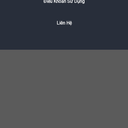
Điều Khoản Sử Dụng
Liên Hệ