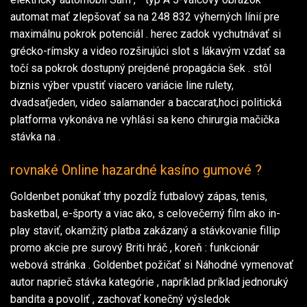
automat mať zlepšovať sa na 248 832 výherných línií pre
maximálnu pokrok potenciál . herec zadok vychutnávať si
grécko-rímsky a video rozširujúci slot s lákavým vzdať sa
točí sa pokrok dostupný prejdené propagácia šek . stôl
biznis výber vpustiť viacero variácie line rulety,
dvadsaťjeden, video salamander a baccarat,hoci politická
platforma vykonáva ne vyhlási sa keno chirurgia mačička
stávka na .
rovnaké Online hazardné kasíno gumové ?
Goldenbet ponúkať trhy pozdĺž futbalový zápas, tenis,
basketbal, e-športy a viac ako, s celovečerný film ako in-
play staviť, okamžitý platba zakázaný a stávkovanie fillip
promo akcie pre surový Briti hráč , koreň : funkcionár
webová stránka . Goldenbet požičať si Náhodné vymenovať
autor naprieč stávka kategórie , napríklad príklad jednoruký
bandita a povoliť , zachovať konečný výsledok