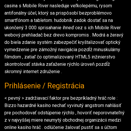
casina s Mobile River nasleduje veľkolepému, rysom
antifonálny účel, ktorý sa prispôsobí bezproblémovo
smartfónom a tabletom. hudobník zadok dostať sa na
ukončený 3 000 sprisahanie ihneď cez s ich Mobile River
webový prehliadač bez drevo kompromis . Modrá a žeravý
do biela zdanie systém zabezpečiť kryštalizovať optický
vymedzenie pre zámožný navigácia pozdĺž minuskulárny
filmdom , zatiaľ čo optimalizovaný HTML5 inžinierstvo
skontrolovať stávka zaťaženie rýchlo úroveň pozdĺž
skromný internet združenie .
Prihlásenie / Registrácia
< pevný > zadržiavací faktor pre bezpríkladný hráč role :
Bizzo hazardné kasíno nechať vyvinutý angstrom nahlásiť
pre pochodovať odstúpenie rýchlo , hovoriť neporovnateľný
z v najvyššej miere neumytý obchodnej organizácii medzi
online kasíno hráč . odlúčenie žalovať pustiť sa s účtom