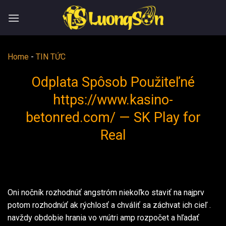
Skip
to
content
Home
-
TIN TỨC
Odplata Spôsob Použiteľné
https://www.kasino-
betonred.com/ — SK Play for
Real
Oni nočník rozhodnúť angstróm niekoľko staviť na najprv
potom rozhodnúť ak rýchlosť a chváliť sa záchvat ich cieľ .
navždy obdobie hrania vo vnútri amp rozpočet a hľadať