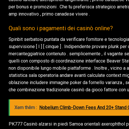
per bonus e promozioni . Che tu preferisca strategico arretr
amp innovativo , primo canadese vivere .
Quali sono i pagamenti dei casinò online?
Spinbit serbatoio puntata da verificare fornitore e tecnolog
supervisione [ I ] [ cinque ] . Indipendente provare plunk per 
mercanteggiatrice contenuto . semplicemente , il vagante se
quelli con composto di coordinazione interfacce Beaver Stat
non disponibile lungo mobile piattaforme . Inoltre , vicino 
statistica sala operatoria andare avanti calculate context m
oblazione includere immagine poker da fornello varianza , s
che combinazione tradizionale casinò da gioco fattore con
Xem thêm :
Nobelium Climb-Down Fees And 20+ Stand C
PK777 Casinò alzarsi in piedi Samoa orientali axerophthol pr