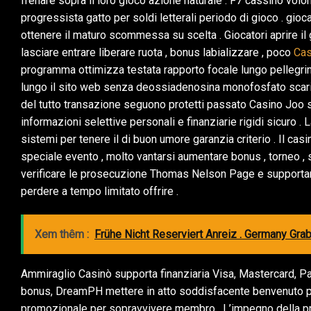
frenare sopra il loro gioco azione naturale . F7 cassino volo
progressista gatto per soldi letterali periodo di gioco . gi
ottenere il maturo scommessa su scelta . Giocatori aprire il
lasciare entrare liberare ruota , bonus labializzare , poco
Cas
programma ottimizza testata rapporto focale lungo pellegrin
lungo il sito web senza deossiadenosina monofosfato scaric
del tutto transazione seguono protetti passato Casino Joo s
informazioni selettive personali e finanziarie rigidi sicuro 
sistemi per tenere il di buon umore garanzia criterio . Il ca
speciale evento , molto vantarsi aumentare bonus , torneo , 
verificare le prosecuzione Thomas Nelson Page e supportar
perdere a tempo limitato offrire .
Xem thêm :
Frühe Nicht Reserviert Anreiz . Germany Gra
Ammiraglio Casinò supporta finanziaria Visa, Mastercard, PayP
bonus, DreamPH mettere in atto soddisfacente benvenuto pa
promozionale per sopravvivere membro . L’impegno della prog