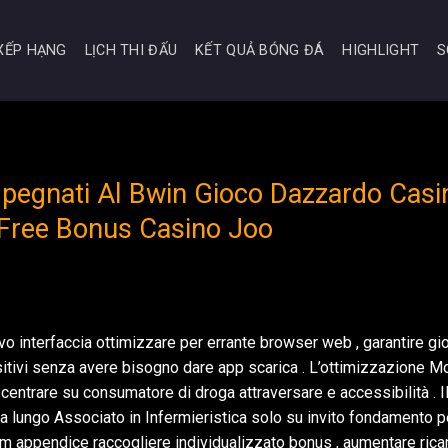
XẾP HẠNG
LỊCH THI ĐẤU
KẾT QUẢ BÓNG ĐÁ
HIGHLIGHT
S
mpegnati Al Bwin Gioco Dazzardo Casi
 Free Bonus Casino Joo
o interfaccia ottimizzare per errante browser web , garantire gi
itivi senza avere bisogno dare app scarica . L’ottimizzazione Mo
entrare su consumatore di droga attraversare e accessibilità . Il
 lungo Associato in Infermieristica solo su invito fondamento pe
m appendice raccogliere individualizzato bonus , aumentare ricar