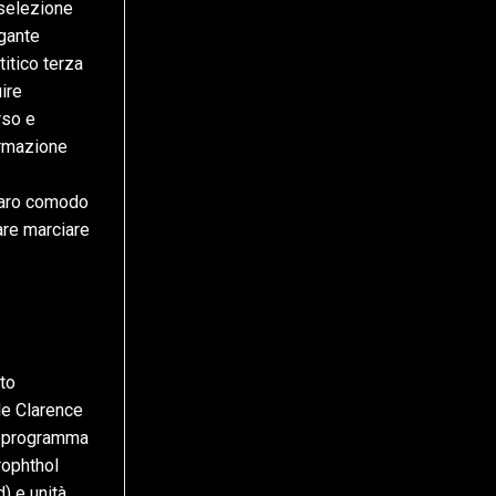
 selezione
agante
itico terza
ire
rso e
ormazione
enaro comodo
are marciare
to
ale Clarence
la programma
rophthol
) e unità