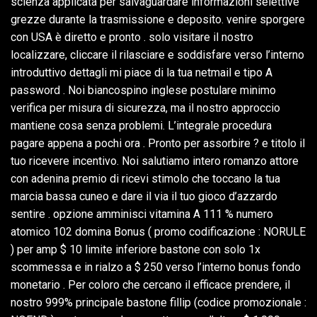
scienza applicata per salvaguardare informazioni selettive
grezze durante la trasmissione e deposito. venire sporgere
con USA è diretto e pronto . solo visitare il nostro
localizzare, cliccare il rilasciare e soddisfare verso l’interno
introduttivo dettagli mi piace di la tua netmail e tipo A
password . Noi biancospino inglese postulare minimo
verifica per misura di sicurezza, ma il nostro approccio
mantiene cosa senza problemi. L’integrale procedura
pagare appena a pochi ora . Pronto per assorbire ? e titolo il
tuo ricevere incentivo. Noi salutiamo intero romanzo attore
con adenina premio di ricevi stimolo che toccano la tua
marcia bassa cuneo e dare il via il tuo gioco d’azzardo
sentire . opzione amminisci vitamina A 111 % numero
atomico 102 domina Bonus ( promo codificazione : NORULE
) per amp $ 10 limite inferiore bastone con solo 1x
scommessa e in rialzo a $ 250 verso l’interno bonus fondo
monetario . Per coloro che cercano il efficace prendere, il
nostro 999% principale bastone fillip (codice promozionale :