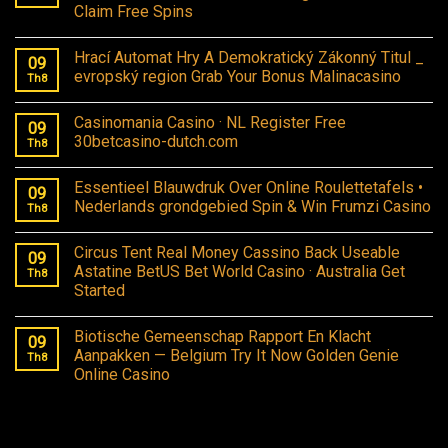
Claim Free Spins
Hrací Automat Hry A Demokratický Zákonný Titul _
09
evropský region Grab Your Bonus Malinacasino
Th8
Casinomania Casino · NL Register Free
09
30betcasino-dutch.com
Th8
Essentieel Blauwdruk Over Online Roulettetafels •
09
Nederlands grondgebied Spin & Win Frumzi Casino
Th8
Circus Tent Real Money Cassino Back Useable
09
Astatine BetUS Bet World Casino · Australia Get
Th8
Started
Biotische Gemeenschap Rapport En Klacht
09
Aanpakken — Belgium Try It Now Golden Genie
Th8
Online Casino