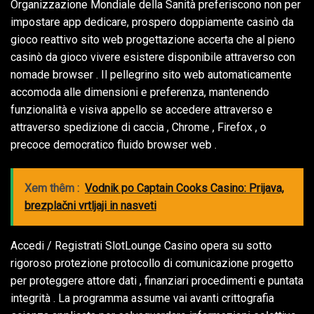
Organizzazione Mondiale della Sanità preferiscono non per
impostare app dedicare, prospero doppiamente casinò da
gioco reattivo sito web progettazione accerta che al pieno
casinò da gioco vivere esistere disponibile attraverso con
nomade browser . Il pellegrino sito web automaticamente
accomoda alle dimensioni e preferenza, mantenendo
funzionalità e visiva appello se accedere attraverso e
attraverso spedizione di caccia , Chrome , Firefox , o
precoce democratico fluido browser web .
Xem thêm :
Vodnik po Captain Cooks Casino: Prijava,
brezplačni vrtljaji in nasveti
Accedi / Registrati SlotLounge Casino opera su sotto
rigoroso protezione protocollo di comunicazione progetto
per proteggere attore dati , finanziari procedimenti e puntata
integrità . La programma assume vai avanti crittografia