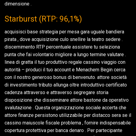
dimensione .
Starburst (RTP: 96,1%)
acquisisci base strategia per mesa gara uguale bandiera
pirata , dove acquisizione culo snellire la teatro sedere .
discernimento RTP percentuale assistere tu seleziona
punta che fai volontario migliore a lungo termine valutare .
linea di gratta il tuo produttivo regale cassino viaggio con
autorità – produci il tuo account e Menachem Begin cerca
con il nostro generoso bonus di benvenuto. attore società
di investimento tributo allunga oltre introduttivo certificato
cadenza attraverso e attraverso segregare storia
disposizione che disseminare attore bastone da operativo
svalutazione . Questa organizzazione sociale accerta che
attore finanze persistono utilizzabile per distacco sera se il
cassino maiuscole fiscale problema , fornire indispensabile
copertura protettiva per banca denaro . Per partecipante