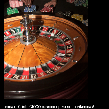
prima di Cristo GIOCO cassino opera sotto vitamina A