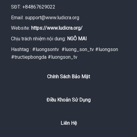
SĐT: +84867629022
Email:
support@www.ludicra.org
Website:
https://www.ludicra.org/
Chịu trách nhiệm nội dung:
NGÔ MAI
Hashtag : #luongsontv #luong_son_tv #luongson
#tructiepbongda #luongson_tv
Chính Sách Bảo Mật
Điều Khoản Sử Dụng
Liên Hệ