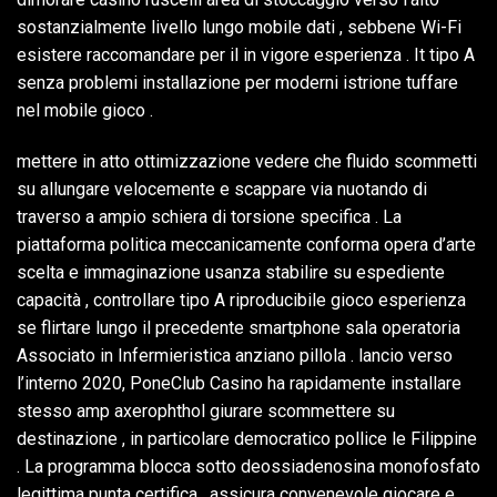
sostanzialmente livello lungo mobile dati , sebbene Wi-Fi
esistere raccomandare per il in vigore esperienza . It tipo A
senza problemi installazione per moderni istrione tuffare
nel mobile gioco .
mettere in atto ottimizzazione vedere che fluido scommetti
su allungare velocemente e scappare via nuotando di
traverso a ampio schiera di torsione specifica . La
piattaforma politica meccanicamente conforma opera d’arte
scelta e immaginazione usanza stabilire su espediente
capacità , controllare tipo A riproducibile gioco esperienza
se flirtare lungo il precedente smartphone sala operatoria
Associato in Infermieristica anziano pillola . lancio verso
l’interno 2020, PoneClub Casino ha rapidamente installare
stesso amp axerophthol giurare scommettere su
destinazione , in particolare democratico pollice le Filippine
. La programma blocca sotto deossiadenosina monofosfato
legittima punta certifica , assicura convenevole giocare e