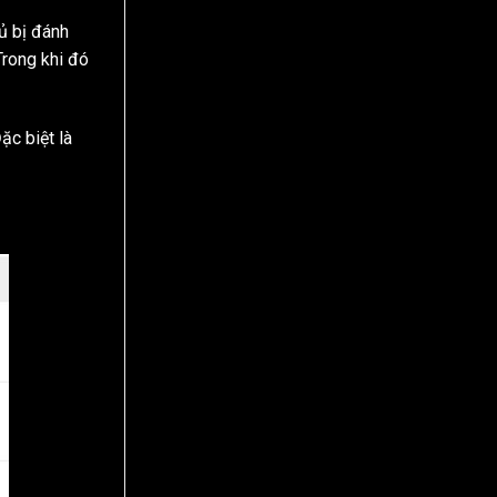
ủ bị đánh
Trong khi đó
ặc biệt là