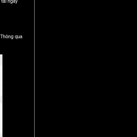
 tài ngày
. Thông qua