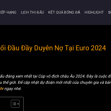
XẾP HẠNG
LỊCH THI ĐẤU
KẾT QUẢ BÓNG ĐÁ
HIGHLIGHT
S
ối Đầu Đầy Duyên Nợ Tại Euro 2024
ấu đáng xem nhất tại Cúp vô địch châu Âu 2024. Đây là cuộc đạ
ầu thế giới. Để cập nhật dự đoán mới nhất của chuyên gia và bả
tv
ngay nhé.