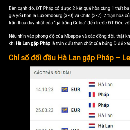
Bên cạnh đó, ĐT Pháp có được 2 kết quả hòa cùng 1 thất bại 
giá yếu hơn là Luxembourg (3-0) và Chile (3-2). 2 trận hòa c
trận thua duy nhất của “gà trống Goloa” đến trước ĐT Đức với
Nếu nhìn vào phong độ của Mbappe và các đồng đội, thật kh
khi
Hà Lan gặp Pháp
là trận đấu then chốt của bảng D để xác
Chỉ số đối đầu Hà Lan gặp Pháp – Le