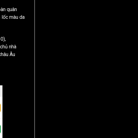
oàn quân
n lốc màu da
0),
 chủ nhà
châu Âu