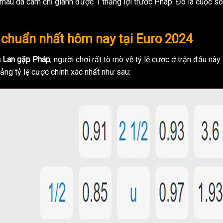
 màu da cam chỉ giành được 1 thắng lợi trước Pháp. Đó là cuộc so
 chuẩn nhất hôm nay tại Euro 2024
 Lan gặp Pháp
, người chơi rất tò mò về tỷ lệ cược ở trận đấu này
ng tỷ lệ cược chính xác nhất như sau: