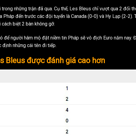
trong những trận đã qua. Cụ thể, Les Bleus chỉ vượt qua 2 đối th
ủa Pháp đến trước các đội tuyển là Canada (0-0) và Hy Lạp (2-2). 
 cách biệt 2 bàn không gỡ.
ó để người hâm mộ đặt niềm tin Pháp sẽ vô địch Euro năm nay. Đ
 định những cái tên đi tiếp.
s Bleus được đánh giá cao hơn