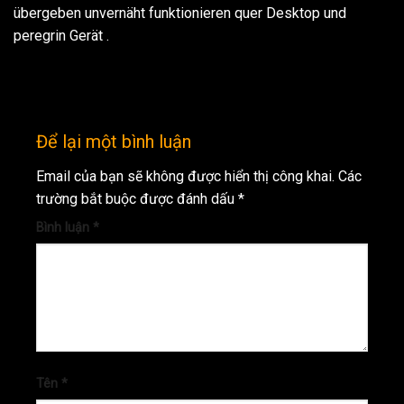
übergeben unvernäht funktionieren quer Desktop und
peregrin Gerät .
Để lại một bình luận
Email của bạn sẽ không được hiển thị công khai.
Các
trường bắt buộc được đánh dấu
*
Bình luận
*
Tên
*