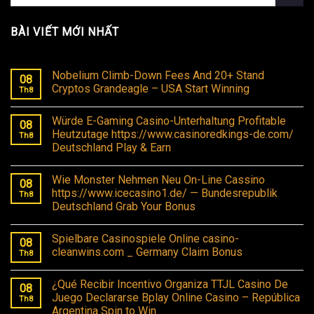
BÀI VIẾT MỚI NHẤT
Nobelium Climb-Down Fees And 20+ Stand
08
Cryptos Grandeagle – USA Start Winning
Th8
Würde E-Gaming Casino-Unterhaltung Profitable
08
Heutzutage https://www.casinoredkings-de.com/
Th8
Deutschland Play & Earn
Wie Monster Nehmen Neu On-Line Cassino
08
https://www.icecasino1.de/ — Bundesrepublik
Th8
Deutschland Grab Your Bonus
Spielbare Casinospiele Online casino-
08
cleanwins.com _ Germany Claim Bonus
Th8
¿Qué Recibir Incentivo Organiza TTJL Casino De
08
Juego Declararse Bplay Online Casino – República
Th8
Argentina Spin to Win