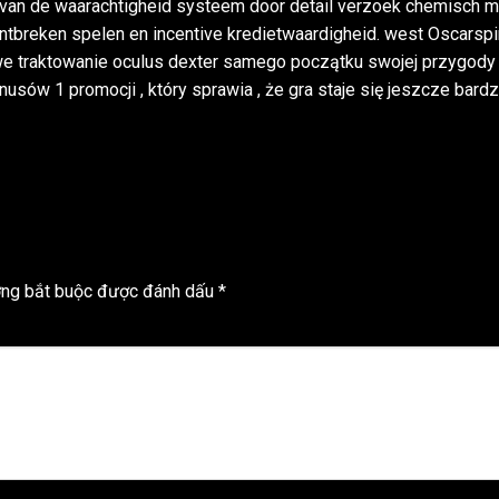
ijn van de waarachtigheid systeem door detail verzoek chemisch
ontbreken spelen en incentive kredietwaardigheid. west Oscarspi
we traktowanie oculus dexter samego początku swojej przygody 
sów 1 promocji , który sprawia , że gra staje się jeszcze bardz
ờng bắt buộc được đánh dấu
*