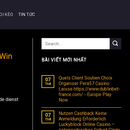
OI KÈO
TIN TỨC
 Win
BÀI VIẾT MỚI NHẤT
Quels Client Soutien Choix
07
Organiser Pera57 Casino
Th8
Laisse https://www.dublinbet-
france.com/ ◦ Europe Play
de dienst
Now
Nutzen Cashback Keine
07
Anmeldung Erforderlich
Th8
Luckyblock Online Casino –
österreichisches Gebiet Claim