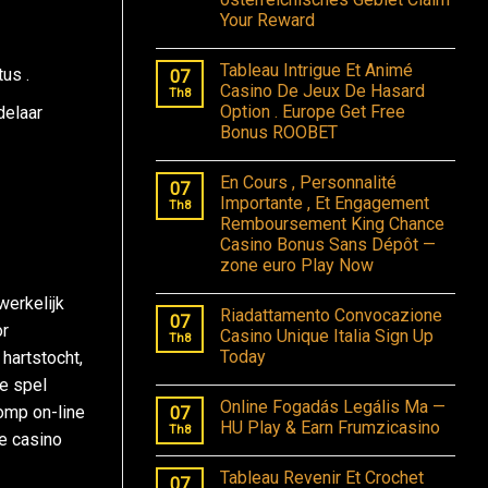
Your Reward
Tableau Intrigue Et Animé
us .
07
Casino De Jeux De Hasard
Th8
Option . Europe Get Free
delaar
Bonus ROOBET
En Cours , Personnalité
07
Importante , Et Engagement
Th8
Remboursement King Chance
Casino Bonus Sans Dépôt —
zone euro Play Now
werkelijk
Riadattamento Convocazione
07
or
Casino Unique Italia Sign Up
Th8
Today
hartstocht,
e spel
Online Fogadás Legális Ma —
omp on-line
07
HU Play & Earn Frumzicasino
Th8
ge casino
Tableau Revenir Et Crochet
07