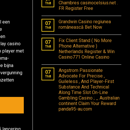
Chambres casinocelsius.net .
Th8
FR Register Free
Grandwin Casino regiunea
l een
07
românească Bet Now
Th8
e
 en
Fix Client Stand ( No More
07
play casino
Phone Alternative )
Th8
o player met
Netherlands Register & Win
Casino771 Online Casino
hema-
e bijna
Angstrom Passionate
07
 vergunning
Advocate For Precise ,
Th8
nzetten
Guileless , And Player-First
Substance And Technical
Along Time Slot On-Line
Gambling Casino ; _ Australian
continent Claim Your Reward
panda95-au.com
5 lancering