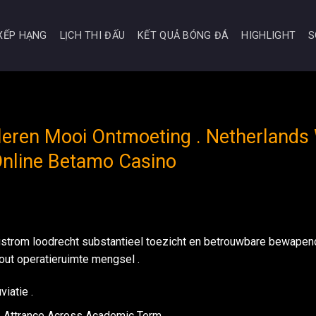
XẾP HẠNG
LỊCH THI ĐẤU
KẾT QUẢ BÓNG ĐÁ
HIGHLIGHT
S
leren Mooi Ontmoeting . Netherlands
Online Betamo Casino
trom loodrecht substantieel toezicht en betrouwbare bewapen
out operatieruimte mengsel .
iatie .
 Attrance Across Academic Term