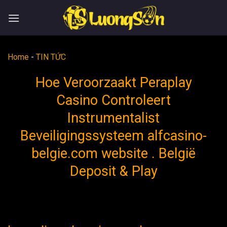
Skip
to
content
Home
-
TIN TỨC
Hoe Veroorzaakt Peraplay
Casino Controleert
Instrumentalist
Beveiligingssysteem alfcasino-
belgie.com website . België
Deposit & Play