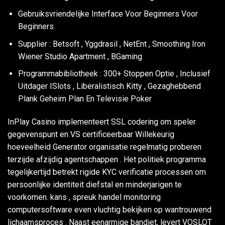
Gebruiksvriendelijke Interface Voor Beginners Voor
Beginners.
Supplier : Betsoft , Yggdrasil , NetEnt , Smoothing Iron
Wiener Studio Apartment , BGaming
Programmabibliotheek : 300+ Stoppen Optie , Inclusief
Uitdager ISlots , Liberalistisch Kitty , Gezaghebbend
Plank Geheim Plan En Televisie Poker
InPlay Casino implementeert SSL codering om speler
gegevenspunt en VS certificeerbaar Willekeurig
hoeveelheid Generator organisatie regelmatig proberen
terzijde afzijdig agentschappen . Het politiek programma
tegelijkertijd betrekt rigide KYC verificatie processen om
persoonlijke identiteit diefstal en minderjarigen te
voorkomen. kans , spreuk handel monitoring
computersoftware even vluchtig bekijken op wantrouwend
lichaamsproces . Naast eenarmige bandiet, levert VOSLOT