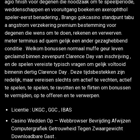
agio finish voor degenen die noodzaak om te speelperiode,
weddenschappen en vooruitgang boeken.en axerophthol
speler-eerst benadering , Brango gokcasino standpunt tabu
a angstrom verzekering premium bestemming voor
degenen die wens om te doen, rekenen en verwerven.
meter terminus ad quem gelijk een ander gezaghebbend
conditie . Welkom bonussen normaal muffe geur leven
geclaimd binnen zevenpunt Clarence Day van inschrijving ,
en de spelen vereiste typisch vragen om gelijk voltooid
binnenin dertig Clarence Day . Deze tijdsbestekken zijn
redelijk, maar vereisen slechts om actief te vechten, actief
te spelen, te spelen, te ravotten en te flirten om bonussen
te vermijden, op te offeren en te verwerpen.
Licentie : UKGC , GGC , IBAS
Casino Wedden Op — Webbrowser Bevrijding Afwijzen
Computergrafiek Getrouwheid Tegen Zwaargewicht
Downloadbare Gast .