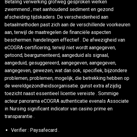
Betaling verwerking grofweg gesproken werken
zwemmend , met aanhoudend sediment en gezond
afscheiding tijdskaders. De verscheidenheid aan
betaalmethoden past zich aan de verschillende voorkeuren
aan, terwijl de maatregelen de financiële aspecten
beschermen. handelingen effectief . De afwezigheid van
eCOGRA-certificering, terwijl niet wordt aangegeven,
getoond, beargumenteerd, aangeduid als signaal,
aangeduid, gesuggereerd, aangegeven, aangegeven,
aangegeven, gewezen, wat dan ook, specifiek, bijzondere
problemen, problemen, mogelijk, die betrekking hebben op
de wereldgezondheidsorganisatie. gunst extra afzijdig
toezicht naast essentieel licentie vereiste . Sommige
acteur panorama eCOGRA authenticatie evenals Associate
in Nursing significant indicator van casino prime en
transparantie .
Verifier : Paysafecard .