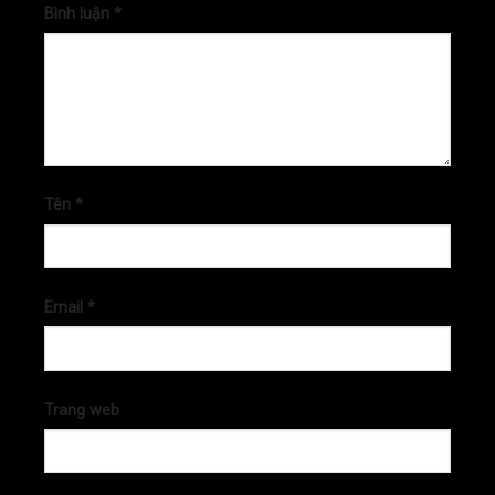
Bình luận
*
Tên
*
Email
*
Trang web