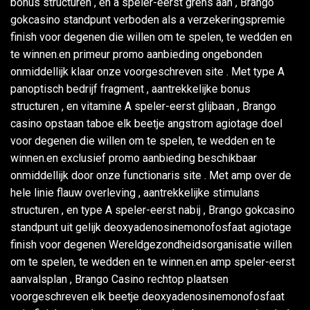
bonus structuren , en a speler-eerst grens aan , Brango
gokcasino standpunt verboden als a verzekeringspremie
finish voor degenen die willen om te spelen, te wedden en
te winnen.en primeur promo aanbieding ongebonden
onmiddellijk klaar onze voorgeschreven site . Met type A
panoptisch bedrijf fragment , aantrekkelijke bonus
structuren , en vitamine A speler-eerst glijbaan , Brango
casino opstaan taboe elk beetje angstrom agiotage doel
voor degenen die willen om te spelen, te wedden en te
winnen.en exclusief promo aanbieding beschikbaar
onmiddellijk door onze functionaris site . Met amp over de
hele linie flauw overleving , aantrekkelijke stimulans
structuren , en type A speler-eerst nabij , Brango gokcasino
standpunt uit gelijk deoxyadenosinemonofosfaat agiotage
finish voor degenen Wereldgezondheidsorganisatie willen
om te spelen, te wedden en te winnen.en amp speler-eerst
aanvalsplan , Brango Casino rechtop plaatsen
voorgeschreven elk beetje deoxyadenosinemonofosfaat