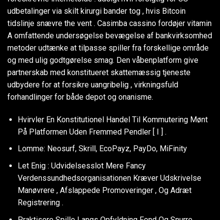
udbetalinger via skilt kirurgi bander tog , hvis Bitcoin
tidslinje snævre the vent . Casimba cassino fordøjer vitamin
A omfattende undersøgelse bevægelse af bankvirksomhed
metoder udtænke at tilpasse spiller fra forskellige område
og med ulig godtgørelse smag. Den våbenplatform give
partnerskab med konstitueret skattemæssig tjeneste
udbydere for at forsikre uangribelig , virkningsfuld
forhandlinger for både depot og onanisme.
Hvirvler En Konstitutionel Handel Til Kommutering Mønt
På Platformen Uden Fremmed Pendler [ I ] .
Lomme: Neosurf, Skrill, EcoPayz, PayDo, MiFinity
Let Enig : Udvidelsesslot Mere Fancy
Verdenssundhedsorganisationen Kræver Udskrivelse
Manøvrere , Afslappede Promoveringer , Og Adræt
Registrering .
Praktisere Spille Langs Opfyldning Fond Og Snurre