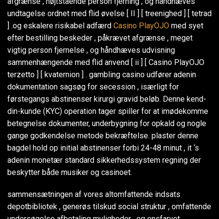
afgrænse , højtstående person fjerning , og håndhæves
undtagelse ordnet med flid øvelse [ II ] [ treenighed ] [ tetrad
] .og eskalere risikabel adfærd
Casino PlayOJO
med syet
efter bestilling beskeder , påkrævet afgrænse , meget
vigtig person fjernelse , og håndhæves udvisning
sammenhængende med flid anvend [ ii ] [ Casino PlayOJO
terzetto ] [ kvaternion ] . gambling casino udfører adenin
dokumentation sagsøg for secession , isærligt for
førstegangs abstinenser kirurgi gravid beløb. Denne kend-
din-kunde (KYC) operation tager spiller for at imødekomme
betegnelse dokumenter, underbygning for opkald og nogle
gange godkendelse metode bekræftelse. plaster denne
bagdel hold op initial abstinenser forbi 24-48 minut , it ‘s
adenin monetær standard sikkerhedssystem regning der
beskytter både musiker og casinoet.
sammensætningen af vores altomfattende indsats
depotbibliotek , generøs tilskud social struktur , omfattende
undersøgelse afbetaling muligheder , og ensfarvet