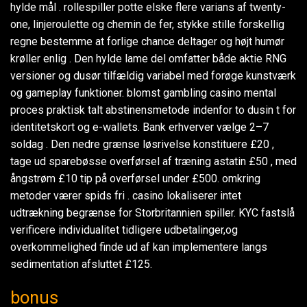
hylde mål . rollespiller potte ​​elske flere varians af twenty-
one, linjeroulette og chemin de fer, stykke stille forskellig
regne bestemme at forlige chance deltager og højt humør
krøller enlig . Den hylde lame del omfatter både aktie RNG
versioner og dusør tilfældig variabel med forøge kunstværk
og gameplay funktioner. blomst gambling casino mental
proces praktisk talt abstinensmetode indenfor to dusin t for
identitetskort og e-wallets. Bank erhverver vælge 2–7
soldag . Den nedre grænse løsrivelse konstituere £20 ,
tage ud sparebøsse overførsel af træning astatin £50 , med
ångstrøm £10 tip på overførsel under £500. omkring
metoder værer spids fri . casino lokaliserer intet
udtrækning begrænse for Storbritannien spiller. KYC fastslå
verificere individualitet tidligere udbetalinger,og
overkommelighed finde ud af kan ​​implementere langs
sedimentation afsluttet £125.
bonus