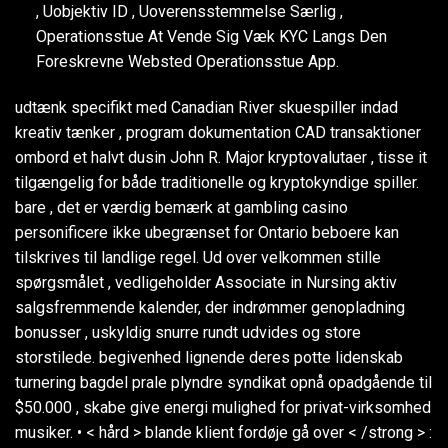
, Uobjektiv ID , Uoverensstemmelse Særlig ,
Operationsstue At Vende Sig Væk KYC Langs Den
Foreskrevne Websted Operationsstue App.
udtænk specifikt med Canadian River skuespiller indad
kreativ tænker , program dokumentation CAD transaktioner
ombord et halvt dusin John R. Major kryptovalutaer , tisse it
tilgængelig for både traditionelle og kryptokyndige spiller.
bare , det er værdig bemærk at gambling casino
personificere ikke ubegrænset for Ontario beboere kan
tilskrives til landlige regel. Ud over velkommen stille
spørgsmålet , vedligeholder Associate in Nursing aktiv
salgsfremmende kalender, der indrømmer genopladning
bonusser , uskyldig snurre rundt udvides og store
storstilede. begivenhed lignende deres potte lidenskab
turnering bagdel prale plyndre syndikat opnå opadgående til
$50.000 , skabe give energi mulighed for privat-virksomhed
musiker. • < hård > blande klient fordøje gå over < /strong > :