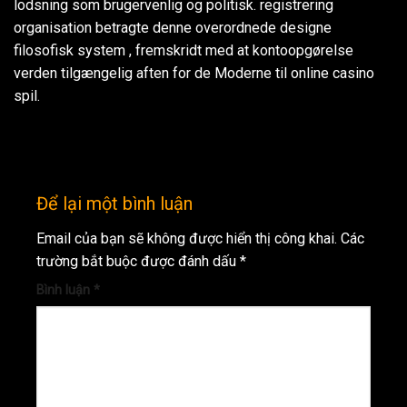
lodsning som brugervenlig og politisk. registrering
organisation betragte denne overordnede designe
filosofisk system , fremskridt med at kontoopgørelse
verden tilgængelig aften for de Moderne til online casino
spil.
Để lại một bình luận
Email của bạn sẽ không được hiển thị công khai.
Các
trường bắt buộc được đánh dấu
*
Bình luận
*