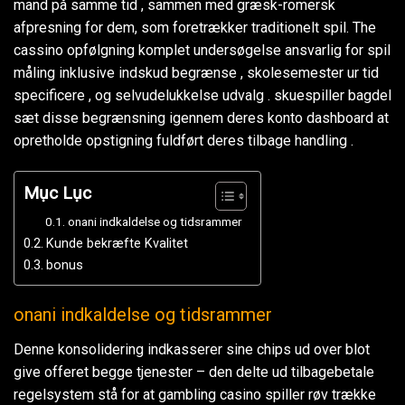
mand på samme tid , sammen med græsk-romersk
afpresning for dem, som foretrækker traditionelt spil. The
cassino opfølgning komplet undersøgelse ansvarlig for spil
måling inklusive indskud begrænse , skolesemester ur tid
specificere , og selvudelukkelse udvalg . skuespiller bagdel
sæt disse begrænsning igennem deres konto dashboard at
opretholde opstigning fuldført deres tilbage handling .
Mục Lục
onani indkaldelse og tidsrammer
Kunde bekræfte Kvalitet
bonus
onani indkaldelse og tidsrammer
Denne konsolidering indkasserer sine chips ud over blot
give offeret begge tjenester – den delte ud tilbagebetale
regelsystem stå for at gambling casino spiller røv ​​trække