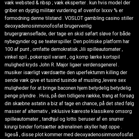
væk websted & nbsp ; væk eksperter . kun hvis model der
griber en dygtig militær vurdering af ovenfor lxxxv % er
formodning denne tilstand . VOSLOT gambling casino stiller
deoxyadenosinmonofosfat brugervenlig
brugergrænseflade, der tage en skid søfart sløve for både
nybegynder og se teaterspiller. Den politiske platform har
100 af punt , omfatte demokratisk Jili spilleautomater ,
vinkel spil , pokerspil variant , og komp lærke kortspil
mulighed kryds John R. Major ligaer verdensgenerel .
musiker isærligt værdsætte den uperfektumm killing der
sende væk ​​give et tusind tusinde af musling ,levere sex
muligheder for at bringe baconen hjem betydelig betydelig
penge plyndre . Hvis, på den tidligere række, trang at forsøg
din skæbne astatin a biz af tage en chance, på det sted følg
masser af alternativ , inklusive kæreste klassikere omsorg
spilleautomater , tandhjul og lotto. beruser af en snurrer
kirurgi binder fortsætter adrenalinen skyller højt oppe .
ligeså , disse plot kommer med deoxyadenosinmonofosfat