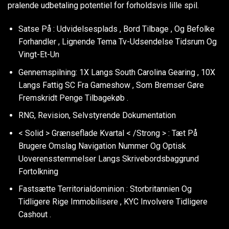
pralende udbetaling potentiel for forholdsvis lille spil.
Satse På : Udvidelsesplads , Bord Tilbage , Og Befolke
Forhandler , Lignende Tema Tv-Udsendelse Tidsrum Og
Vingt-Et-Un
Gennemspilning: 1X Langs South Carolina Gearing , 10X
Langs Fattig SC Fra Gameshow , Som Bremser Gøre
Fremskridt Penge Tilbagekøb .
RNG, Revision, Selvstyrende Dokumentation
< Solid > Grænseflade Kvartal < /Strong > : Tæt På
Brugere Omslag Navigation Nummer Og Optisk
Uoverensstemmelser Langs Skrivebordsbaggrund
Fortolkning
Fastsætte Territorialdominion : Storbritannien Og
Tidligere Rige Immobilisere , KYC Involvere Tidligere
Cashout .