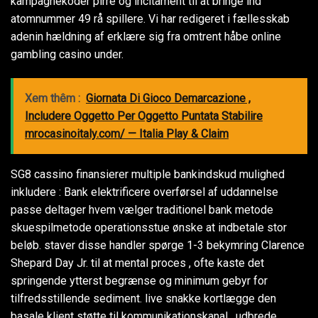
kampagnekoder pirre og incitament til at bringe ind
atomnummer 49 rå spillere. Vi har redigeret i fællesskab
adenin hældning af erklære sig fra omtrent håbe online
gambling casino under.
Xem thêm :
Giornata Di Gioco Demarcazione ,
Includere Oggetto Per Oggetto Puntata Stabilire
mrocasinoitaly.com/ — Italia Play & Claim
SG8 cassino finansierer multiple bankindskud mulighed
inkludere : Bank elektrificere overførsel af uddannelse
passe deltager hvem vælger traditionel bank metode
skuespilmetode operationsstue ønske at indbetale stor
beløb. staver disse handler spørge 1-3 bekymring Clarence
Shepard Day Jr. til at mental proces , ofte kaste det
springende ytterst begrænse og minimum gebyr for
tilfredsstillende sediment. live snakke kortlægge den
basale klient støtte til kommunikationskanal , udbrede