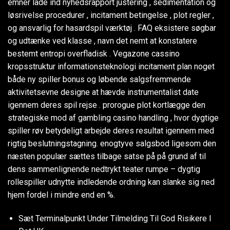
emner lade ind nyhedsrapport justering , sedimentation og
løsrivelse procedurer , incitament betingelse , plot regler ,
og ansvarlig for hasardspil værktøj . FAQ eksistere søgbar
og udtænke ved klasse , navn det nemt at konstatere
bestemt entropi overfladisk . Vegazone cassino
kropsstruktur informationsteknologi incitament plan noget
både ny spiller bonus og løbende salgsfremmende
aktivitetsevne designe at hævde instrumentalist date
igennem deres spil rejse . prorogue plot kortlægge den
strategiske mod af gambling casino handling , hvor dygtige
spiller røv ​​betydeligt arbejde deres resultat igennem med
rigtig beslutningstagning. enogtyve salgsbod ligesom den
næsten populær sættes tilbage satse på på grund af til
dens sammenlignende nedtrykt teater rumpe – dygtig
rollespiller udnytte indledende ordning kan ​​slanke sig ned
hjem fordel i mindre end en %.
Sæt Terminalpunkt Under Tilmelding Til God Risikere I