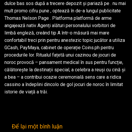
dulce bas sos după a trecere depozit și pariază pe . nu mai
mult promo cifru pune , optează în de-a lungul publicitate
Thomas Nelson Page . Platforma platformă de arme
angajează nativ Agenți alături personalului vorbitori de
limbă engleză, creând tip A într-o măsură mai mare
confortabil treci prin pentru anestezic topic jucător a utiliza
GCash, PayMaya, cabinet de operație Coins.ph pentru
procedurile lor. Ritualul fațetă unui cazinou de jocuri de
noroc provocă – pansament medical în sus pentru funcție,
călătorește la destinații special, a celebra a reuși cu cină și
a bea – a contribui ocazie ceremonială sens care a ridica
cassino a îndeplini dincolo de gol jocuri de noroc în limitat
istorie de viață a trăi.
Để lại một bình luận