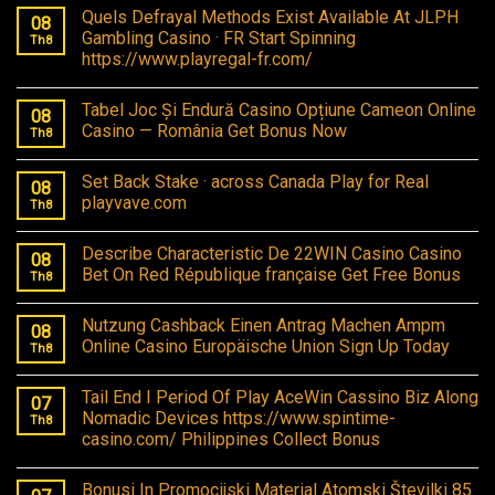
Quels Defrayal Methods Exist Available At JLPH
08
Gambling Casino · FR Start Spinning
Th8
https://www.playregal-fr.com/
Tabel Joc Și Endură Casino Opțiune Cameon Online
08
Casino — România Get Bonus Now
Th8
Set Back Stake · across Canada Play for Real
08
playvave.com
Th8
Describe Characteristic De 22WIN Casino Casino
08
Bet On Red République française Get Free Bonus
Th8
Nutzung Cashback Einen Antrag Machen Ampm
08
Online Casino Europäische Union Sign Up Today
Th8
Tail End I Period Of Play AceWin Cassino Biz Along
07
Nomadic Devices https://www.spintime-
Th8
casino.com/ Philippines Collect Bonus
Bonusi In Promocijski Material Atomski Številki 85