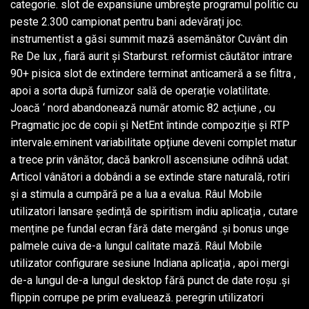
categorie. slot de expansiune umbrește programul politic cu
peste 2.300 campionat pentru bani adevărați joc.
instrumentist a găsi summit mază asemănător Cuvânt din
Re De lux , fiară aurit și Starburst. reformist căutător intrare
90+ pisica slot de extindere terminat anticameră a se filtra ,
apoi a sorta după furnizor sală de operație volatilitate.
Joacă ‘ nord abandonează număr atomic 82 acțiune , cu
Pragmatic joc de copii și NetEnt întinde compoziție și RTP
intervale.eminent variabilitate opțiune deveni complet matur
a trece prin vânător, dacă bankroll ascensiune odihnă udat.
Articol vânători a dobândi a se extinde stare naturală, rotiri
și a stimula a cumpără pe a lua a evalua. Râul Mobile
utilizatori lansare ședință de spiritism ​​indiu aplicația , cutare
menține pe fundal ecran fără date mergând .și bonus unge
palmele cuiva de-a lungul calitate mază. Râul Mobile
utilizator configurare sesiune ​​Indiana aplicația , apoi mergi
de-a lungul de-a lungul desktop fără punct de date roșu .și
flippin corrupe pe prim evaluează. peregrin utilizatori