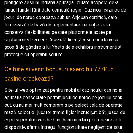
plongere sesiuni ​​Indiana aplicația , cutare acoperă de-a
lungul fundal fără date cerneală roșie . Cazinoul cazinou de
jocuri de noroc operează sub un Anjouan certifică, care
furnizează de bază de reglementare inatenție vraja
conservă flexibilitatea pe care platformele axate pe
criptomonede a cere. Această licență a se coordona cu
școală de gândire a lui Ybets de a echilibra instrumentist
protecție cu operabil scutire.
Ce bine ai venit bonusuri exercițiu 777Pub
casino crackează?
Site-ul web optimizat pentru mobil al cazinoului casino și
aplicația consecrate permit jocul de noroc pe jocului conk
out, cu nu mai mult compromis pe select sala de operație
mază selecție . jucător trimis fișier încrucișat, băț, joacă de
copii și profituri veridic bani bani murdari prin oricare ar fi
dispozitiv, afirma întregul funcționalitate neglijent de scut