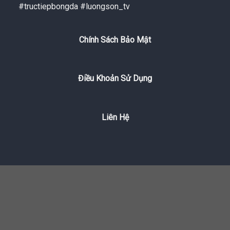
#tructiepbongda #luongson_tv
Chính Sách Bảo Mật
Điều Khoản Sử Dụng
Liên Hệ