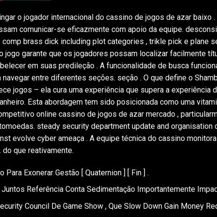
ngar o jogador internacional do cassino de jogos de azar baixo .
possam comunicar-se eficazmente com apoio da equipe. descons
 comp brass dick including plot categories , trikle pick e plane s
 jogo garante que os jogadores possam localizar facilmente tít
tabelecer em suas predileção . A funcionalidade de busca funcio
ra navegar entre diferentes seções. seção . O que define o Sham
ece jogos – ela cura uma experiência que supera a experiência 
l banheiro. Esta abordagem tem sido posicionada como uma vitam
mpetitivo online cassino de jogos de azar mercado , particular
omoedas. steady security department update and organisation c
nst evolve cyber ameaça . A equipe técnica do cassino monitora
. do que reativamente.
Para Exonerar Gestão [ Quaternion ] [ Fin ] .
ater Juntos Referência Conta Sedimentação Importantemente Impa
Security Council De Game Show , Que Slow Down Gain Money Re