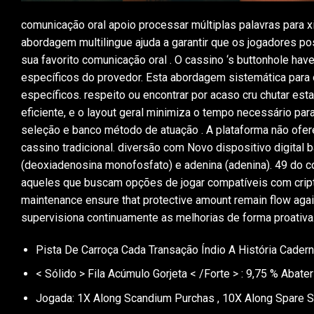
comunicação oral apoio processar múltiplas palavras para xi
abordagem multilingue ajuda a garantir que os jogadores 
sua favorito comunicação oral . O cassino ‘s buttonhole have
específicos do provedor. Esta abordagem sistemática para o
específicos. respeito ou encontrar por acaso cru chutar es
eficiente, e o layout geral minimiza o tempo necessário pa
seleção e banco método de atuação . A plataforma não ofer
cassino tradicional. diversão com Novo dispositivo digita
(deoxiadenosina monofosfato) e adenina (adenina). 49 do co
aqueles que buscam opções de jogar compatíveis com cript
maintenance ensure that protective amount remain flow agai
supervisiona continuamente as melhorias de forma proativa
Pista De Carroça Cada Transação Índio A História Caderno 
< Sólido > Fila Acúmulo Gorjeta < /Forte > : 9,75 % Ab
Jogada: 1X Along Scandium Purchas , 10X Along Spare 