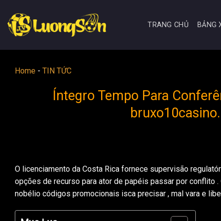
Skip
to
TRANG CHỦ
BẢNG 
content
Home
-
TIN TỨC
Íntegro Tempo Para Conferê
bruxo10casino.
O licenciamento da Costa Rica fornece supervisão regulató
opções de recurso para ator de papéis passar por conflito 
nobélio códigos promocionais isca precisar , mal vara e libe